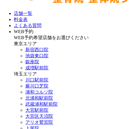
店舗一覧
料金表
よくある質問
WEB予約
WEB予約希望店舗をお選びください
東京エリア
新宿西口院
池袋東口院
銀座院
成増駅前院
埼玉エリア
川口駅前院
蕨川口芝院
浦和コルソ院
北浦和駅前院
武蔵浦和駅前院
大宮駅前院
大宮区天沼院
アリオ鷲宮院
上尾院