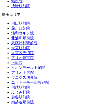
銀座院
成増駅前院
埼玉エリア
川口駅前院
蕨川口芝院
浦和コルソ院
北浦和駅前院
武蔵浦和駅前院
大宮駅前院
大宮区天沼院
アリオ鷲宮院
上尾院
イオンモール上尾院
アリオ上尾院
ウニクス鴻巣院
ニットーモール熊谷院
川越駅前院
ふじみ野院
越谷駅前院
南越谷駅前院