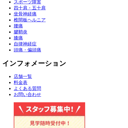
スポーツ障害
四十肩・五十肩
坐骨神経痛
椎間板ヘルニア
腰痛
腱鞘炎
膝痛
自律神経症
頭痛・偏頭痛
インフォメーション
店舗一覧
料金表
よくある質問
お問い合わせ