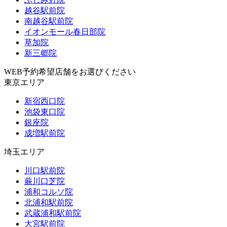
越谷駅前院
南越谷駅前院
イオンモール春日部院
草加院
新三郷院
WEB予約希望店舗をお選びください
東京エリア
新宿西口院
池袋東口院
銀座院
成増駅前院
埼玉エリア
川口駅前院
蕨川口芝院
浦和コルソ院
北浦和駅前院
武蔵浦和駅前院
大宮駅前院