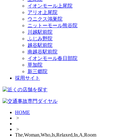
イオンモール上尾院
アリオ上尾院
ウニクス鴻巣院
ニットーモール熊谷院
川越駅前院
ふじみ野院
越谷駅前院
南越谷駅前院
イオンモール春日部院
草加院
新三郷院
採用サイト
HOME
>
>
The,Woman,Who,Is,Relaxed,In,A,Room