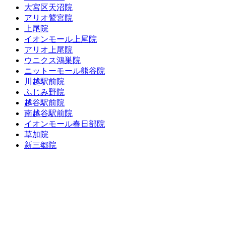
大宮区天沼院
アリオ鷲宮院
上尾院
イオンモール上尾院
アリオ上尾院
ウニクス鴻巣院
ニットーモール熊谷院
川越駅前院
ふじみ野院
越谷駅前院
南越谷駅前院
イオンモール春日部院
草加院
新三郷院