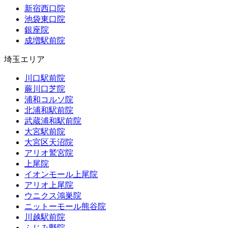
新宿西口院
池袋東口院
銀座院
成増駅前院
埼玉エリア
川口駅前院
蕨川口芝院
浦和コルソ院
北浦和駅前院
武蔵浦和駅前院
大宮駅前院
大宮区天沼院
アリオ鷲宮院
上尾院
イオンモール上尾院
アリオ上尾院
ウニクス鴻巣院
ニットーモール熊谷院
川越駅前院
ふじみ野院