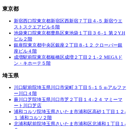
東京都
新宿西口院
東京都新宿区西新宿７丁目４-５ 新宿ウエ
ストスクエアビル６階
池袋東口院
東京都豊島区東池袋１丁目３６-１ 第２Y.H
ビル２階
銀座院
東京都中央区銀座２丁目８-１２ クローバー銀
座ビル４階
成増駅前院
東京都板橋区成増２丁目２１-２ MEGAド
ン・キホーテ５階
埼玉県
川口駅前院
埼玉県川口市栄町３丁目５-１５ α-アルファ
ー川口４階
蕨川口芝院
埼玉県川口市芝２丁目１４-２４ マミーマ
ート川口芝店
浦和コルソ院
埼玉県さいたま市浦和区高砂１丁目１２-
１ 浦和コルソ２階
北浦和駅前院
埼玉県さいたま市浦和区北浦和１丁目１-