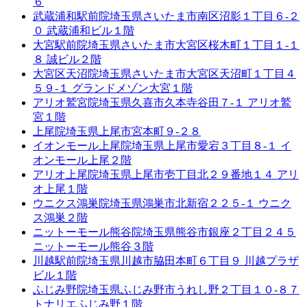
６
武蔵浦和駅前院
埼玉県さいたま市南区沼影１丁目６-２
０ 武蔵浦和ビル１階
大宮駅前院
埼玉県さいたま市大宮区桜木町１丁目１-１
８ 誠ビル２階
大宮区天沼院
埼玉県さいたま市大宮区天沼町１丁目４
５９-１ グランドメゾン大宮１階
アリオ鷲宮院
埼玉県久喜市久本寺谷田７-１ アリオ鷲
宮１階
上尾院
埼玉県上尾市宮本町９-２８
イオンモール上尾院
埼玉県上尾市愛宕３丁目８-１ イ
オンモール上尾２階
アリオ上尾院
埼玉県上尾市壱丁目北２９番地１４ アリ
オ上尾１階
ウニクス鴻巣院
埼玉県鴻巣市北新宿２２５-１ ウニク
ス鴻巣２階
ニットーモール熊谷院
埼玉県熊谷市銀座２丁目２４５
ニットーモール熊谷３階
川越駅前院
埼玉県川越市脇田本町６丁目９ 川越プラザ
ビル１階
ふじみ野院
埼玉県ふじみ野市うれし野２丁目１０-８７
トナリエふじみ野１階