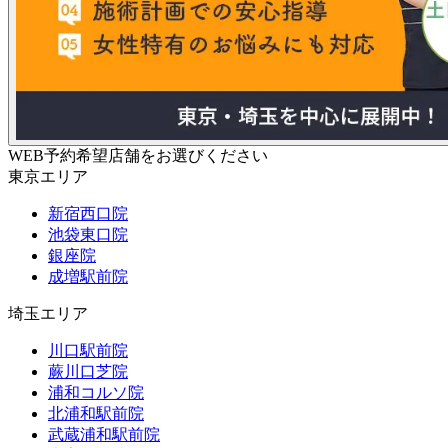
WEB予約希望店舗をお選びください
東京エリア
新宿西口院
池袋東口院
銀座院
成増駅前院
埼玉エリア
川口駅前院
蕨川口芝院
浦和コルソ院
北浦和駅前院
武蔵浦和駅前院