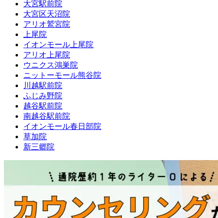
大宮駅前院
大宮区天沼院
アリオ鷲宮院
上尾院
イオンモール上尾院
アリオ上尾院
ウニクス鴻巣院
ニットーモール熊谷院
川越駅前院
ふじみ野院
越谷駅前院
南越谷駅前院
イオンモール春日部院
草加院
新三郷院