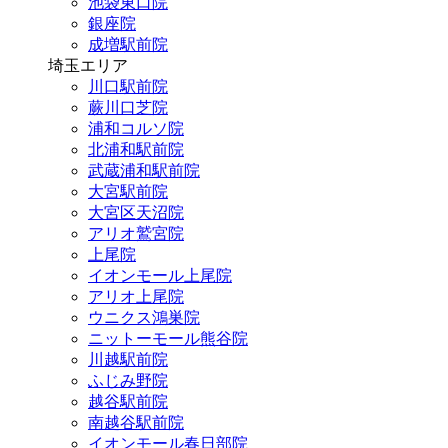
池袋東口院
銀座院
成増駅前院
埼玉エリア
川口駅前院
蕨川口芝院
浦和コルソ院
北浦和駅前院
武蔵浦和駅前院
大宮駅前院
大宮区天沼院
アリオ鷲宮院
上尾院
イオンモール上尾院
アリオ上尾院
ウニクス鴻巣院
ニットーモール熊谷院
川越駅前院
ふじみ野院
越谷駅前院
南越谷駅前院
イオンモール春日部院