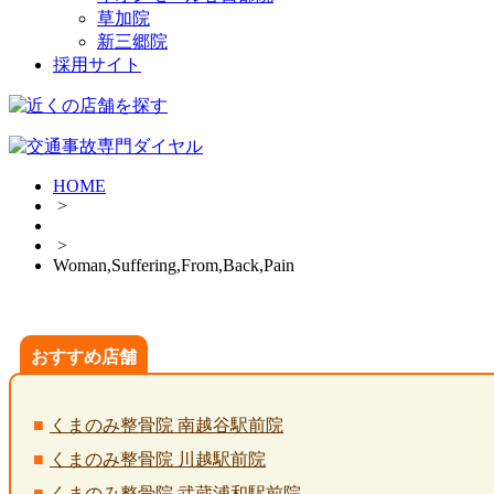
草加院
新三郷院
採用サイト
HOME
>
>
Woman,Suffering,From,Back,Pain
おすすめ店舗
くまのみ整骨院 南越谷駅前院
くまのみ整骨院 川越駅前院
くまのみ整骨院 武蔵浦和駅前院