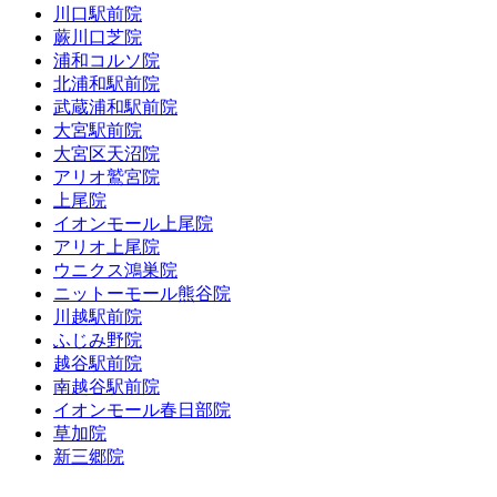
川口駅前院
蕨川口芝院
浦和コルソ院
北浦和駅前院
武蔵浦和駅前院
大宮駅前院
大宮区天沼院
アリオ鷲宮院
上尾院
イオンモール上尾院
アリオ上尾院
ウニクス鴻巣院
ニットーモール熊谷院
川越駅前院
ふじみ野院
越谷駅前院
南越谷駅前院
イオンモール春日部院
草加院
新三郷院