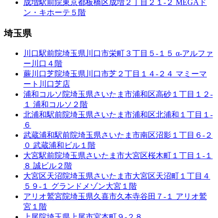
成増駅前院
東京都板橋区成増２丁目２１-２ MEGAド
ン・キホーテ５階
埼玉県
川口駅前院
埼玉県川口市栄町３丁目５-１５ α-アルファ
ー川口４階
蕨川口芝院
埼玉県川口市芝２丁目１４-２４ マミーマ
ート川口芝店
浦和コルソ院
埼玉県さいたま市浦和区高砂１丁目１２-
１ 浦和コルソ２階
北浦和駅前院
埼玉県さいたま市浦和区北浦和１丁目１-
６
武蔵浦和駅前院
埼玉県さいたま市南区沼影１丁目６-２
０ 武蔵浦和ビル１階
大宮駅前院
埼玉県さいたま市大宮区桜木町１丁目１-１
８ 誠ビル２階
大宮区天沼院
埼玉県さいたま市大宮区天沼町１丁目４
５９-１ グランドメゾン大宮１階
アリオ鷲宮院
埼玉県久喜市久本寺谷田７-１ アリオ鷲
宮１階
上尾院
埼玉県上尾市宮本町９-２８