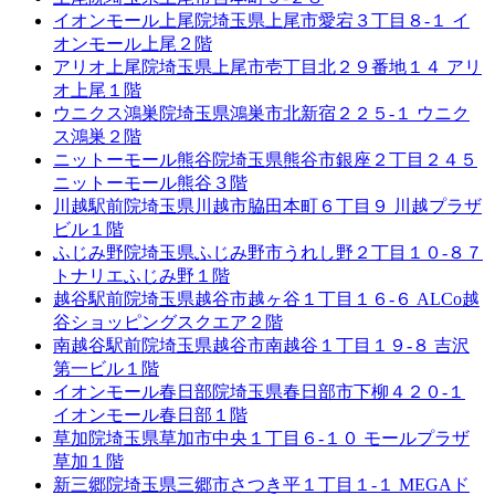
イオンモール上尾院
埼玉県上尾市愛宕３丁目８-１ イ
オンモール上尾２階
アリオ上尾院
埼玉県上尾市壱丁目北２９番地１４ アリ
オ上尾１階
ウニクス鴻巣院
埼玉県鴻巣市北新宿２２５-１ ウニク
ス鴻巣２階
ニットーモール熊谷院
埼玉県熊谷市銀座２丁目２４５
ニットーモール熊谷３階
川越駅前院
埼玉県川越市脇田本町６丁目９ 川越プラザ
ビル１階
ふじみ野院
埼玉県ふじみ野市うれし野２丁目１０-８７
トナリエふじみ野１階
越谷駅前院
埼玉県越谷市越ヶ谷１丁目１６-６ ALCo越
谷ショッピングスクエア２階
南越谷駅前院
埼玉県越谷市南越谷１丁目１９-８ 吉沢
第一ビル１階
イオンモール春日部院
埼玉県春日部市下柳４２０-１
イオンモール春日部１階
草加院
埼玉県草加市中央１丁目６-１０ モールプラザ
草加１階
新三郷院
埼玉県三郷市さつき平１丁目１-１ MEGAド