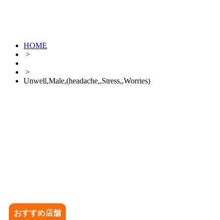
HOME
>
>
Unwell,Male,(headache,,Stress,,Worries)
おすすめ店舗