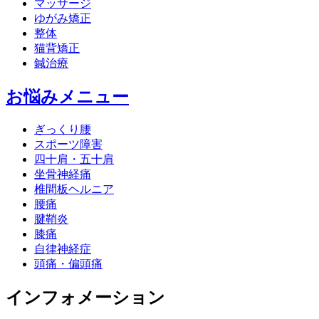
マッサージ
ゆがみ矯正
整体
猫背矯正
鍼治療
お悩みメニュー
ぎっくり腰
スポーツ障害
四十肩・五十肩
坐骨神経痛
椎間板ヘルニア
腰痛
腱鞘炎
膝痛
自律神経症
頭痛・偏頭痛
インフォメーション