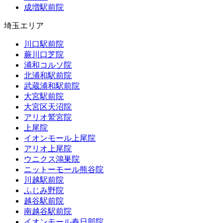
成増駅前院
埼玉エリア
川口駅前院
蕨川口芝院
浦和コルソ院
北浦和駅前院
武蔵浦和駅前院
大宮駅前院
大宮区天沼院
アリオ鷲宮院
上尾院
イオンモール上尾院
アリオ上尾院
ウニクス鴻巣院
ニットーモール熊谷院
川越駅前院
ふじみ野院
越谷駅前院
南越谷駅前院
イオンモール春日部院