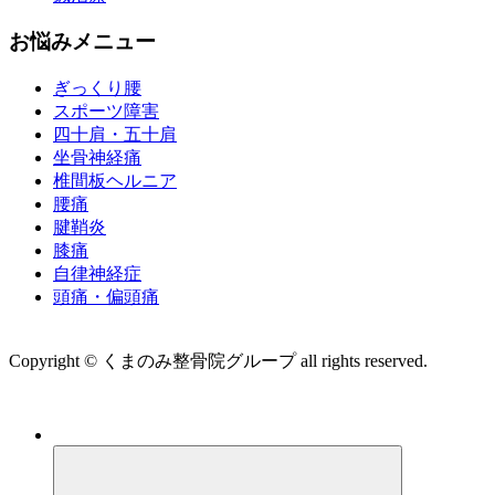
お悩みメニュー
ぎっくり腰
スポーツ障害
四十肩・五十肩
坐骨神経痛
椎間板ヘルニア
腰痛
腱鞘炎
膝痛
自律神経症
頭痛・偏頭痛
運営会社 株式会社くまのみ
Copyright © くまのみ整骨院グループ all rights reserved.