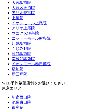
大宮駅前院
大宮区天沼院
アリオ鷲宮院
上尾院
イオンモール上尾院
アリオ上尾院
ウニクス鴻巣院
ニットーモール熊谷院
川越駅前院
ふじみ野院
越谷駅前院
南越谷駅前院
イオンモール春日部院
草加院
新三郷院
WEB予約希望店舗をお選びください
東京エリア
新宿西口院
池袋東口院
銀座院