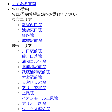
よくある質問
WEB予約
WEB予約希望店舗をお選びください
東京エリア
新宿西口院
池袋東口院
銀座院
成増駅前院
埼玉エリア
川口駅前院
蕨川口芝院
浦和コルソ院
北浦和駅前院
武蔵浦和駅前院
大宮駅前院
大宮区天沼院
アリオ鷲宮院
上尾院
イオンモール上尾院
アリオ上尾院
ウニクス鴻巣院