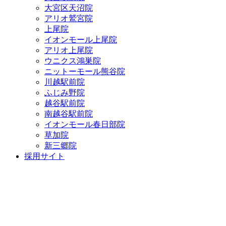
大宮区天沼院
アリオ鷲宮院
上尾院
イオンモール上尾院
アリオ上尾院
ウニクス鴻巣院
ニットーモール熊谷院
川越駅前院
ふじみ野院
越谷駅前院
南越谷駅前院
イオンモール春日部院
草加院
新三郷院
採用サイト