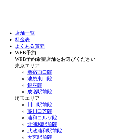
店舗一覧
料金表
よくある質問
WEB予約
WEB予約希望店舗をお選びください
東京エリア
新宿西口院
池袋東口院
銀座院
成増駅前院
埼玉エリア
川口駅前院
蕨川口芝院
浦和コルソ院
北浦和駅前院
武蔵浦和駅前院
大宮駅前院