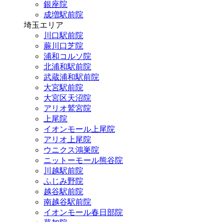
銀座院
成増駅前院
埼玉エリア
川口駅前院
蕨川口芝院
浦和コルソ院
北浦和駅前院
武蔵浦和駅前院
大宮駅前院
大宮区天沼院
アリオ鷲宮院
上尾院
イオンモール上尾院
アリオ上尾院
ウニクス鴻巣院
ニットーモール熊谷院
川越駅前院
ふじみ野院
越谷駅前院
南越谷駅前院
イオンモール春日部院