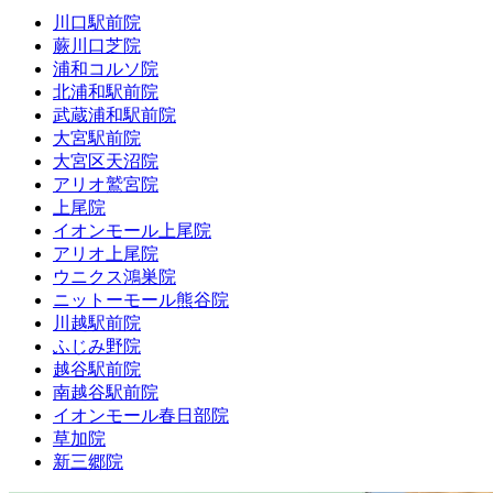
川口駅前院
蕨川口芝院
浦和コルソ院
北浦和駅前院
武蔵浦和駅前院
大宮駅前院
大宮区天沼院
アリオ鷲宮院
上尾院
イオンモール上尾院
アリオ上尾院
ウニクス鴻巣院
ニットーモール熊谷院
川越駅前院
ふじみ野院
越谷駅前院
南越谷駅前院
イオンモール春日部院
草加院
新三郷院