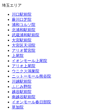
埼玉エリア
川口駅前院
蕨川口芝院
浦和コルソ院
北浦和駅前院
武蔵浦和駅前院
大宮駅前院
大宮区天沼院
アリオ鷲宮院
上尾院
イオンモール上尾院
アリオ上尾院
ウニクス鴻巣院
ニットーモール熊谷院
川越駅前院
ふじみ野院
越谷駅前院
南越谷駅前院
イオンモール春日部院
草加院