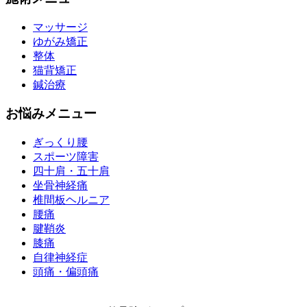
マッサージ
ゆがみ矯正
整体
猫背矯正
鍼治療
お悩みメニュー
ぎっくり腰
スポーツ障害
四十肩・五十肩
坐骨神経痛
椎間板ヘルニア
腰痛
腱鞘炎
膝痛
自律神経症
頭痛・偏頭痛
運営会社 株式会社くまのみ