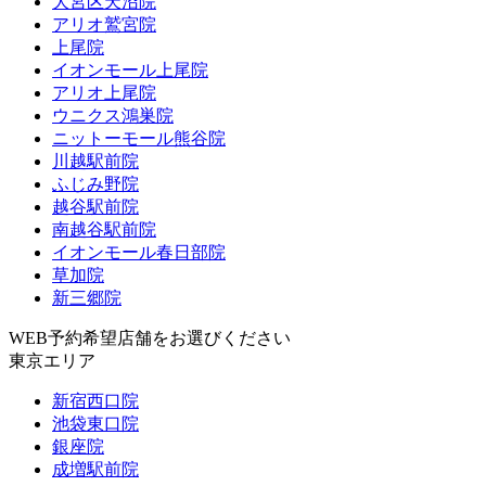
大宮区天沼院
アリオ鷲宮院
上尾院
イオンモール上尾院
アリオ上尾院
ウニクス鴻巣院
ニットーモール熊谷院
川越駅前院
ふじみ野院
越谷駅前院
南越谷駅前院
イオンモール春日部院
草加院
新三郷院
WEB予約希望店舗をお選びください
東京エリア
新宿西口院
池袋東口院
銀座院
成増駅前院