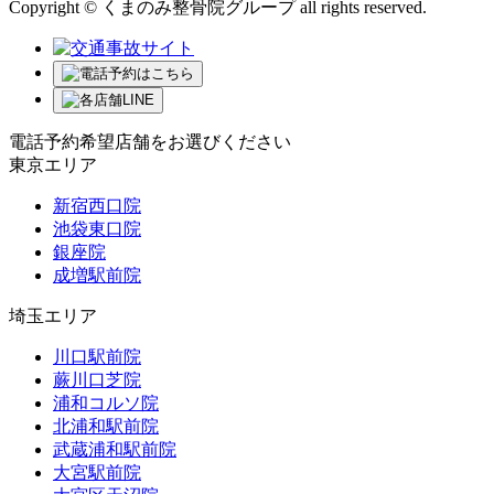
Copyright © くまのみ整骨院グループ all rights reserved.
電話予約希望店舗をお選びください
東京エリア
新宿西口院
池袋東口院
銀座院
成増駅前院
埼玉エリア
川口駅前院
蕨川口芝院
浦和コルソ院
北浦和駅前院
武蔵浦和駅前院
大宮駅前院