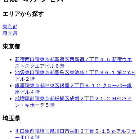
エリアから探す
東京都
埼玉県
東京都
新宿西口院
東京都新宿区西新宿７丁目４-５ 新宿ウエ
ストスクエアビル６階
池袋東口院
東京都豊島区東池袋１丁目３６-１ 第２Y.H
ビル２階
銀座院
東京都中央区銀座２丁目８-１２ クローバー銀
座ビル４階
成増駅前院
東京都板橋区成増２丁目２１-２ MEGAド
ン・キホーテ５階
埼玉県
川口駅前院
埼玉県川口市栄町３丁目５-１５ α-アルファ
ー川口４階