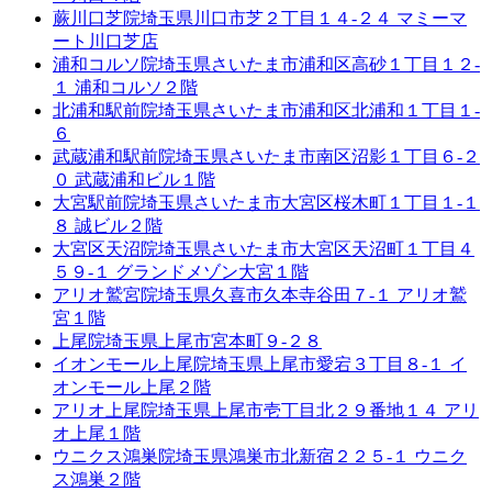
蕨川口芝院
埼玉県川口市芝２丁目１４-２４ マミーマ
ート川口芝店
浦和コルソ院
埼玉県さいたま市浦和区高砂１丁目１２-
１ 浦和コルソ２階
北浦和駅前院
埼玉県さいたま市浦和区北浦和１丁目１-
６
武蔵浦和駅前院
埼玉県さいたま市南区沼影１丁目６-２
０ 武蔵浦和ビル１階
大宮駅前院
埼玉県さいたま市大宮区桜木町１丁目１-１
８ 誠ビル２階
大宮区天沼院
埼玉県さいたま市大宮区天沼町１丁目４
５９-１ グランドメゾン大宮１階
アリオ鷲宮院
埼玉県久喜市久本寺谷田７-１ アリオ鷲
宮１階
上尾院
埼玉県上尾市宮本町９-２８
イオンモール上尾院
埼玉県上尾市愛宕３丁目８-１ イ
オンモール上尾２階
アリオ上尾院
埼玉県上尾市壱丁目北２９番地１４ アリ
オ上尾１階
ウニクス鴻巣院
埼玉県鴻巣市北新宿２２５-１ ウニク
ス鴻巣２階