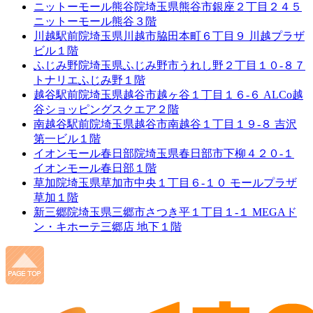
ニットーモール熊谷院
埼玉県熊谷市銀座２丁目２４５
ニットーモール熊谷３階
川越駅前院
埼玉県川越市脇田本町６丁目９ 川越プラザ
ビル１階
ふじみ野院
埼玉県ふじみ野市うれし野２丁目１０-８７
トナリエふじみ野１階
越谷駅前院
埼玉県越谷市越ヶ谷１丁目１６-６ ALCo越
谷ショッピングスクエア２階
南越谷駅前院
埼玉県越谷市南越谷１丁目１９-８ 吉沢
第一ビル１階
イオンモール春日部院
埼玉県春日部市下柳４２０-１
イオンモール春日部１階
草加院
埼玉県草加市中央１丁目６-１０ モールプラザ
草加１階
新三郷院
埼玉県三郷市さつき平１丁目１-１ MEGAド
ン・キホーテ三郷店 地下１階