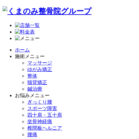
ホーム
施術メニュー
マッサージ
ゆがみ矯正
整体
猫背矯正
鍼治療
お悩みメニュー
ぎっくり腰
スポーツ障害
四十肩・五十肩
坐骨神経痛
椎間板ヘルニア
腰痛