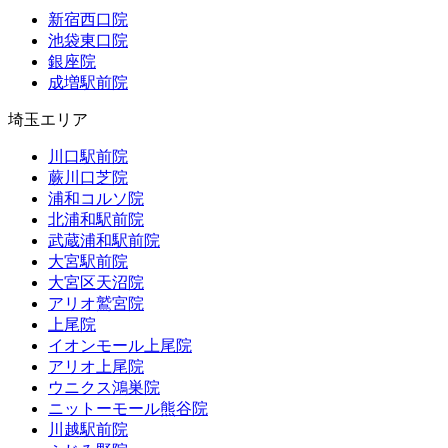
新宿西口院
池袋東口院
銀座院
成増駅前院
埼玉エリア
川口駅前院
蕨川口芝院
浦和コルソ院
北浦和駅前院
武蔵浦和駅前院
大宮駅前院
大宮区天沼院
アリオ鷲宮院
上尾院
イオンモール上尾院
アリオ上尾院
ウニクス鴻巣院
ニットーモール熊谷院
川越駅前院