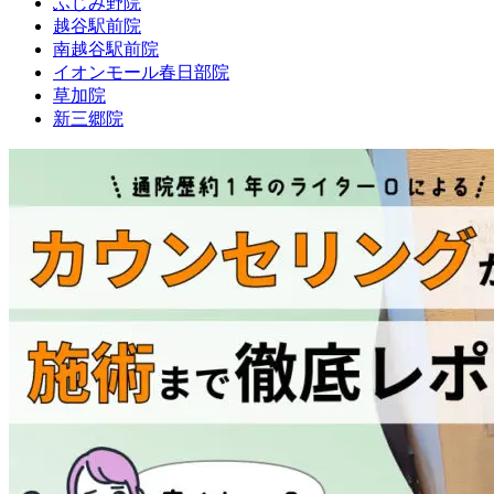
ふじみ野院
越谷駅前院
南越谷駅前院
イオンモール春日部院
草加院
新三郷院