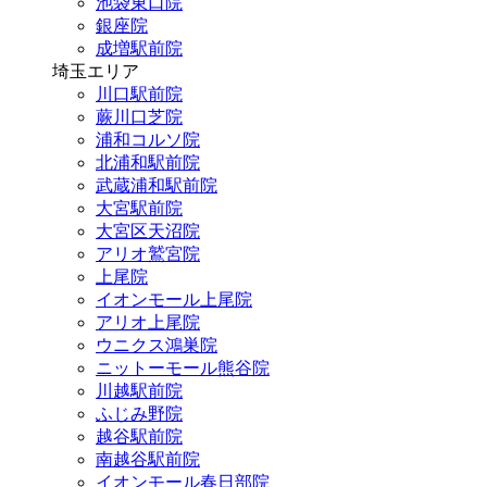
池袋東口院
銀座院
成増駅前院
埼玉エリア
川口駅前院
蕨川口芝院
浦和コルソ院
北浦和駅前院
武蔵浦和駅前院
大宮駅前院
大宮区天沼院
アリオ鷲宮院
上尾院
イオンモール上尾院
アリオ上尾院
ウニクス鴻巣院
ニットーモール熊谷院
川越駅前院
ふじみ野院
越谷駅前院
南越谷駅前院
イオンモール春日部院