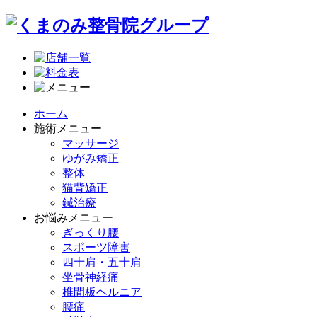
ホーム
施術メニュー
マッサージ
ゆがみ矯正
整体
猫背矯正
鍼治療
お悩みメニュー
ぎっくり腰
スポーツ障害
四十肩・五十肩
坐骨神経痛
椎間板ヘルニア
腰痛