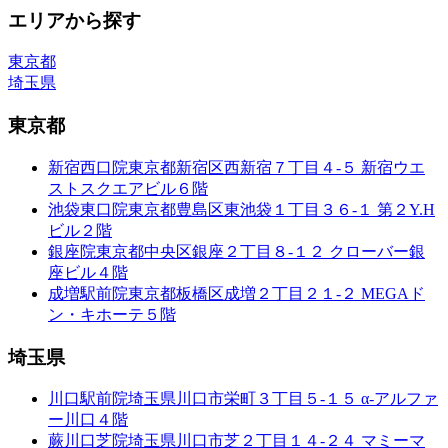
エリアから探す
東京都
埼玉県
東京都
新宿西口院
東京都新宿区西新宿７丁目４-５ 新宿ウエ
ストスクエアビル６階
池袋東口院
東京都豊島区東池袋１丁目３６-１ 第２Y.H
ビル２階
銀座院
東京都中央区銀座２丁目８-１２ クローバー銀
座ビル４階
成増駅前院
東京都板橋区成増２丁目２１-２ MEGAド
ン・キホーテ５階
埼玉県
川口駅前院
埼玉県川口市栄町３丁目５-１５ α-アルファ
ー川口４階
蕨川口芝院
埼玉県川口市芝２丁目１４-２４ マミーマ