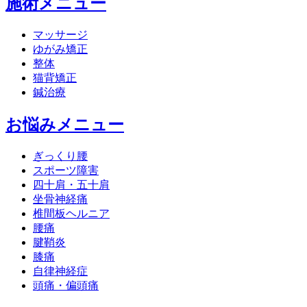
施術メニュー
マッサージ
ゆがみ矯正
整体
猫背矯正
鍼治療
お悩みメニュー
ぎっくり腰
スポーツ障害
四十肩・五十肩
坐骨神経痛
椎間板ヘルニア
腰痛
腱鞘炎
膝痛
自律神経症
頭痛・偏頭痛