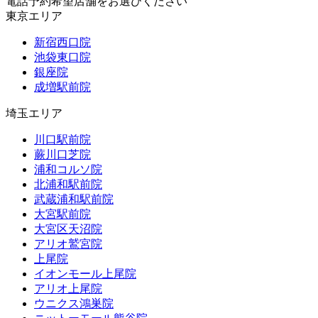
電話予約希望店舗をお選びください
東京エリア
新宿西口院
池袋東口院
銀座院
成増駅前院
埼玉エリア
川口駅前院
蕨川口芝院
浦和コルソ院
北浦和駅前院
武蔵浦和駅前院
大宮駅前院
大宮区天沼院
アリオ鷲宮院
上尾院
イオンモール上尾院
アリオ上尾院
ウニクス鴻巣院