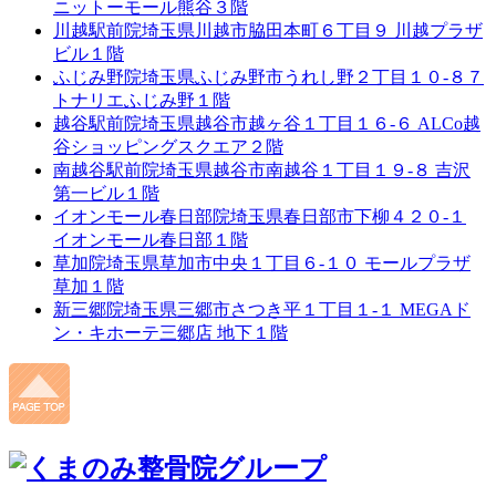
ニットーモール熊谷３階
川越駅前院
埼玉県川越市脇田本町６丁目９ 川越プラザ
ビル１階
ふじみ野院
埼玉県ふじみ野市うれし野２丁目１０-８７
トナリエふじみ野１階
越谷駅前院
埼玉県越谷市越ヶ谷１丁目１６-６ ALCo越
谷ショッピングスクエア２階
南越谷駅前院
埼玉県越谷市南越谷１丁目１９-８ 吉沢
第一ビル１階
イオンモール春日部院
埼玉県春日部市下柳４２０-１
イオンモール春日部１階
草加院
埼玉県草加市中央１丁目６-１０ モールプラザ
草加１階
新三郷院
埼玉県三郷市さつき平１丁目１-１ MEGAド
ン・キホーテ三郷店 地下１階