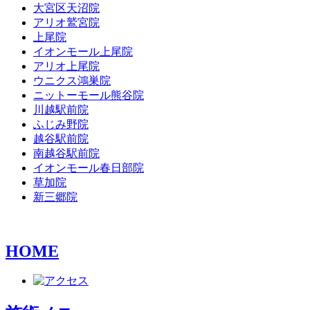
大宮区天沼院
アリオ鷲宮院
上尾院
イオンモール上尾院
アリオ上尾院
ウニクス鴻巣院
ニットーモール熊谷院
川越駅前院
ふじみ野院
越谷駅前院
南越谷駅前院
イオンモール春日部院
草加院
新三郷院
HOME