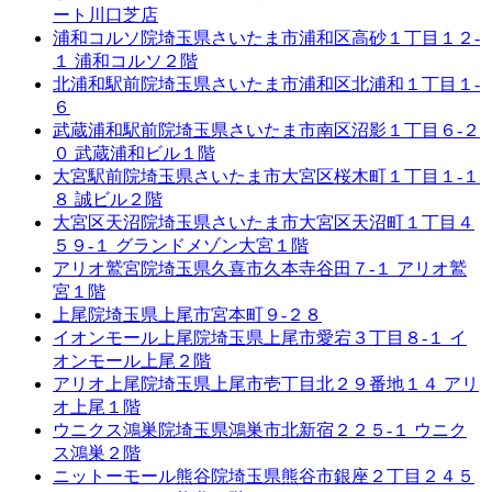
ート川口芝店
浦和コルソ院
埼玉県さいたま市浦和区高砂１丁目１２-
１ 浦和コルソ２階
北浦和駅前院
埼玉県さいたま市浦和区北浦和１丁目１-
６
武蔵浦和駅前院
埼玉県さいたま市南区沼影１丁目６-２
０ 武蔵浦和ビル１階
大宮駅前院
埼玉県さいたま市大宮区桜木町１丁目１-１
８ 誠ビル２階
大宮区天沼院
埼玉県さいたま市大宮区天沼町１丁目４
５９-１ グランドメゾン大宮１階
アリオ鷲宮院
埼玉県久喜市久本寺谷田７-１ アリオ鷲
宮１階
上尾院
埼玉県上尾市宮本町９-２８
イオンモール上尾院
埼玉県上尾市愛宕３丁目８-１ イ
オンモール上尾２階
アリオ上尾院
埼玉県上尾市壱丁目北２９番地１４ アリ
オ上尾１階
ウニクス鴻巣院
埼玉県鴻巣市北新宿２２５-１ ウニク
ス鴻巣２階
ニットーモール熊谷院
埼玉県熊谷市銀座２丁目２４５