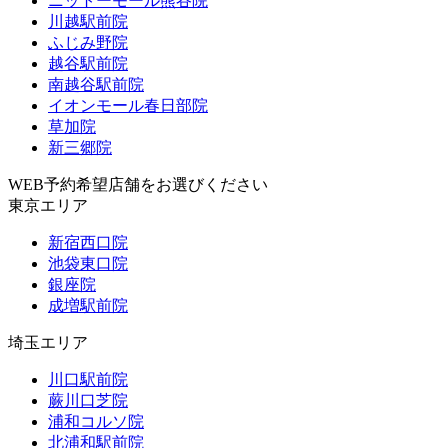
ニットーモール熊谷院
川越駅前院
ふじみ野院
越谷駅前院
南越谷駅前院
イオンモール春日部院
草加院
新三郷院
WEB予約希望店舗をお選びください
東京エリア
新宿西口院
池袋東口院
銀座院
成増駅前院
埼玉エリア
川口駅前院
蕨川口芝院
浦和コルソ院
北浦和駅前院