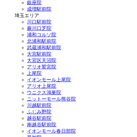
銀座院
成増駅前院
埼玉エリア
川口駅前院
蕨川口芝院
浦和コルソ院
北浦和駅前院
武蔵浦和駅前院
大宮駅前院
大宮区天沼院
アリオ鷲宮院
上尾院
イオンモール上尾院
アリオ上尾院
ウニクス鴻巣院
ニットーモール熊谷院
川越駅前院
ふじみ野院
越谷駅前院
南越谷駅前院
イオンモール春日部院