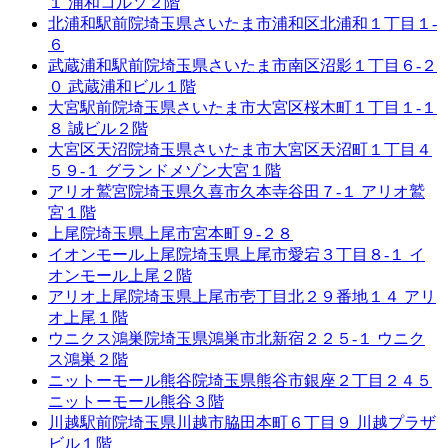
１ 浦和コルソ２階
北浦和駅前院
埼玉県さいたま市浦和区北浦和１丁目１-
６
武蔵浦和駅前院
埼玉県さいたま市南区沼影１丁目６-２
０ 武蔵浦和ビル１階
大宮駅前院
埼玉県さいたま市大宮区桜木町１丁目１-１
８ 誠ビル２階
大宮区天沼院
埼玉県さいたま市大宮区天沼町１丁目４
５９-１ グランドメゾン大宮１階
アリオ鷲宮院
埼玉県久喜市久本寺谷田７-１ アリオ鷲
宮１階
上尾院
埼玉県上尾市宮本町９-２８
イオンモール上尾院
埼玉県上尾市愛宕３丁目８-１ イ
オンモール上尾２階
アリオ上尾院
埼玉県上尾市壱丁目北２９番地１４ アリ
オ上尾１階
ウニクス鴻巣院
埼玉県鴻巣市北新宿２２５-１ ウニク
ス鴻巣２階
ニットーモール熊谷院
埼玉県熊谷市銀座２丁目２４５
ニットーモール熊谷３階
川越駅前院
埼玉県川越市脇田本町６丁目９ 川越プラザ
ビル１階