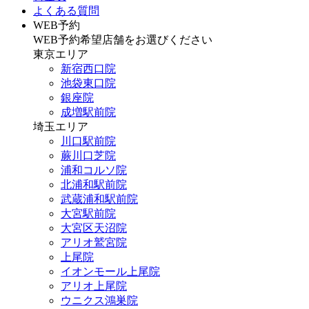
よくある質問
WEB予約
WEB予約希望店舗をお選びください
東京エリア
新宿西口院
池袋東口院
銀座院
成増駅前院
埼玉エリア
川口駅前院
蕨川口芝院
浦和コルソ院
北浦和駅前院
武蔵浦和駅前院
大宮駅前院
大宮区天沼院
アリオ鷲宮院
上尾院
イオンモール上尾院
アリオ上尾院
ウニクス鴻巣院