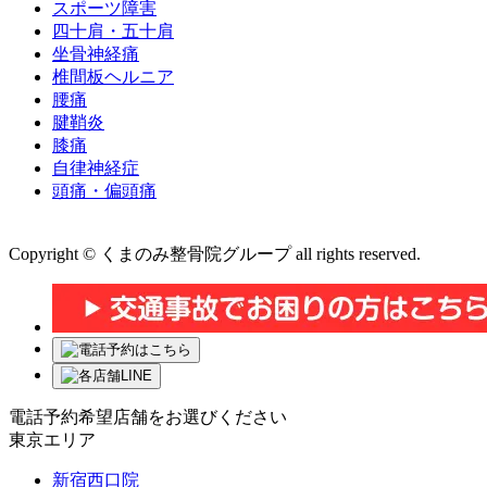
スポーツ障害
四十肩・五十肩
坐骨神経痛
椎間板ヘルニア
腰痛
腱鞘炎
膝痛
自律神経症
頭痛・偏頭痛
運営会社 株式会社くまのみ
Copyright © くまのみ整骨院グループ all rights reserved.
電話予約希望店舗をお選びください
東京エリア
新宿西口院