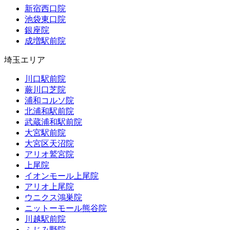
新宿西口院
池袋東口院
銀座院
成増駅前院
埼玉エリア
川口駅前院
蕨川口芝院
浦和コルソ院
北浦和駅前院
武蔵浦和駅前院
大宮駅前院
大宮区天沼院
アリオ鷲宮院
上尾院
イオンモール上尾院
アリオ上尾院
ウニクス鴻巣院
ニットーモール熊谷院
川越駅前院
ふじみ野院