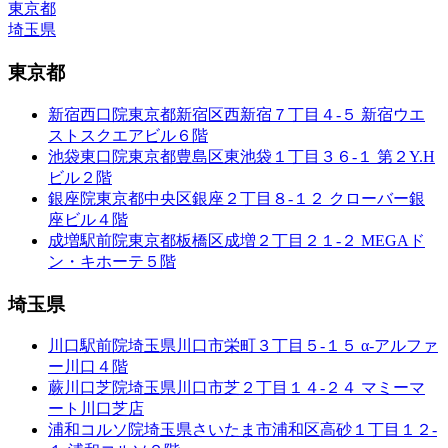
東京都
埼玉県
東京都
新宿西口院
東京都新宿区西新宿７丁目４-５ 新宿ウエ
ストスクエアビル６階
池袋東口院
東京都豊島区東池袋１丁目３６-１ 第２Y.H
ビル２階
銀座院
東京都中央区銀座２丁目８-１２ クローバー銀
座ビル４階
成増駅前院
東京都板橋区成増２丁目２１-２ MEGAド
ン・キホーテ５階
埼玉県
川口駅前院
埼玉県川口市栄町３丁目５-１５ α-アルファ
ー川口４階
蕨川口芝院
埼玉県川口市芝２丁目１４-２４ マミーマ
ート川口芝店
浦和コルソ院
埼玉県さいたま市浦和区高砂１丁目１２-