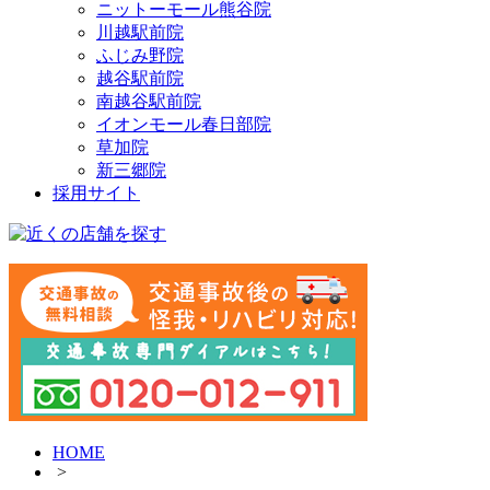
ニットーモール熊谷院
川越駅前院
ふじみ野院
越谷駅前院
南越谷駅前院
イオンモール春日部院
草加院
新三郷院
採用サイト
HOME
>