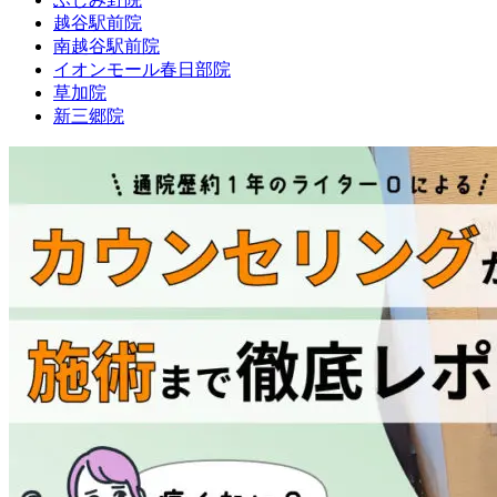
越谷駅前院
南越谷駅前院
イオンモール春日部院
草加院
新三郷院