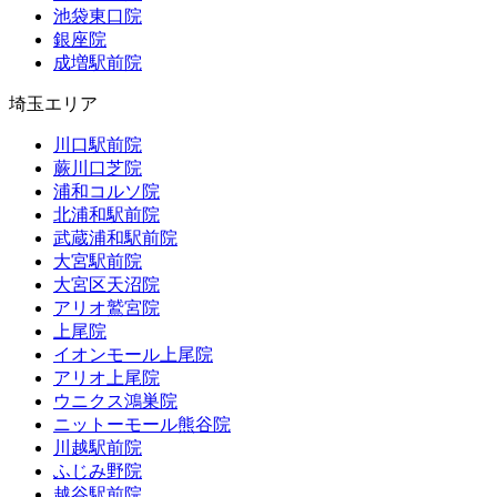
池袋東口院
銀座院
成増駅前院
埼玉エリア
川口駅前院
蕨川口芝院
浦和コルソ院
北浦和駅前院
武蔵浦和駅前院
大宮駅前院
大宮区天沼院
アリオ鷲宮院
上尾院
イオンモール上尾院
アリオ上尾院
ウニクス鴻巣院
ニットーモール熊谷院
川越駅前院
ふじみ野院
越谷駅前院