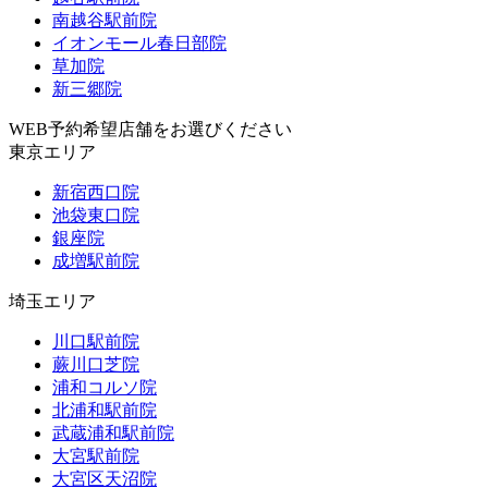
南越谷駅前院
イオンモール春日部院
草加院
新三郷院
WEB予約希望店舗をお選びください
東京エリア
新宿西口院
池袋東口院
銀座院
成増駅前院
埼玉エリア
川口駅前院
蕨川口芝院
浦和コルソ院
北浦和駅前院
武蔵浦和駅前院
大宮駅前院
大宮区天沼院