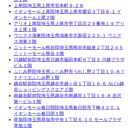
上尾院
埼玉県上尾市宮本町９-２８
イオンモール上尾院
埼玉県上尾市愛宕３丁目８-１ イ
オンモール上尾２階
アリオ上尾院
埼玉県上尾市壱丁目北２９番地１４ アリ
オ上尾１階
ウニクス鴻巣院
埼玉県鴻巣市北新宿２２５-１ ウニク
ス鴻巣２階
ニットーモール熊谷院
埼玉県熊谷市銀座２丁目２４５
ニットーモール熊谷３階
川越駅前院
埼玉県川越市脇田本町６丁目９ 川越プラザ
ビル１階
ふじみ野院
埼玉県ふじみ野市うれし野２丁目１０-８７
トナリエふじみ野１階
越谷駅前院
埼玉県越谷市越ヶ谷１丁目１６-６ ALCo越
谷ショッピングスクエア２階
南越谷駅前院
埼玉県越谷市南越谷１丁目１９-８ 吉沢
第一ビル１階
イオンモール春日部院
埼玉県春日部市下柳４２０-１
イオンモール春日部１階
草加院
埼玉県草加市中央１丁目６-１０ モールプラザ
草加１階