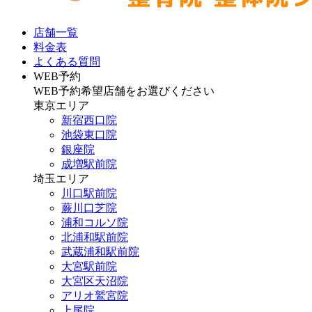
店舗一覧
料金表
よくある質問
WEB予約
WEB予約希望店舗をお選びください
東京エリア
新宿西口院
池袋東口院
銀座院
成増駅前院
埼玉エリア
川口駅前院
蕨川口芝院
浦和コルソ院
北浦和駅前院
武蔵浦和駅前院
大宮駅前院
大宮区天沼院
アリオ鷲宮院
上尾院