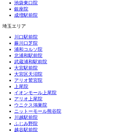
池袋東口院
銀座院
成増駅前院
埼玉エリア
川口駅前院
蕨川口芝院
浦和コルソ院
北浦和駅前院
武蔵浦和駅前院
大宮駅前院
大宮区天沼院
アリオ鷲宮院
上尾院
イオンモール上尾院
アリオ上尾院
ウニクス鴻巣院
ニットーモール熊谷院
川越駅前院
ふじみ野院
越谷駅前院