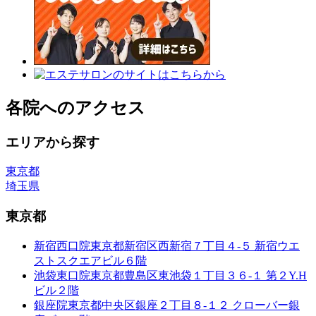
各院へのアクセス
エリアから探す
東京都
埼玉県
東京都
新宿西口院
東京都新宿区西新宿７丁目４-５ 新宿ウエ
ストスクエアビル６階
池袋東口院
東京都豊島区東池袋１丁目３６-１ 第２Y.H
ビル２階
銀座院
東京都中央区銀座２丁目８-１２ クローバー銀