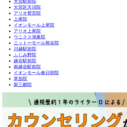
大宮駅前院
大宮区天沼院
アリオ鷲宮院
上尾院
イオンモール上尾院
アリオ上尾院
ウニクス鴻巣院
ニットーモール熊谷院
川越駅前院
ふじみ野院
越谷駅前院
南越谷駅前院
イオンモール春日部院
草加院
新三郷院