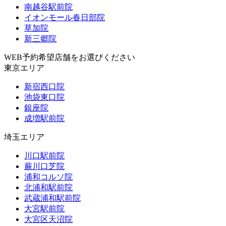
南越谷駅前院
イオンモール春日部院
草加院
新三郷院
WEB予約希望店舗をお選びください
東京エリア
新宿西口院
池袋東口院
銀座院
成増駅前院
埼玉エリア
川口駅前院
蕨川口芝院
浦和コルソ院
北浦和駅前院
武蔵浦和駅前院
大宮駅前院
大宮区天沼院