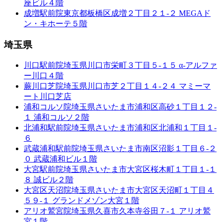
座ビル４階
成増駅前院
東京都板橋区成増２丁目２１-２ MEGAド
ン・キホーテ５階
埼玉県
川口駅前院
埼玉県川口市栄町３丁目５-１５ α-アルファ
ー川口４階
蕨川口芝院
埼玉県川口市芝２丁目１４-２４ マミーマ
ート川口芝店
浦和コルソ院
埼玉県さいたま市浦和区高砂１丁目１２-
１ 浦和コルソ２階
北浦和駅前院
埼玉県さいたま市浦和区北浦和１丁目１-
６
武蔵浦和駅前院
埼玉県さいたま市南区沼影１丁目６-２
０ 武蔵浦和ビル１階
大宮駅前院
埼玉県さいたま市大宮区桜木町１丁目１-１
８ 誠ビル２階
大宮区天沼院
埼玉県さいたま市大宮区天沼町１丁目４
５９-１ グランドメゾン大宮１階
アリオ鷲宮院
埼玉県久喜市久本寺谷田７-１ アリオ鷲
宮１階