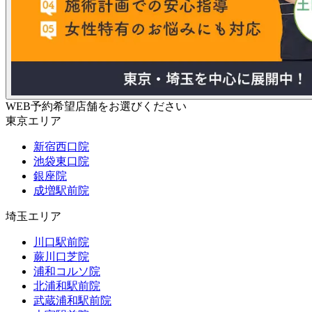
WEB予約希望店舗をお選びください
東京エリア
新宿西口院
池袋東口院
銀座院
成増駅前院
埼玉エリア
川口駅前院
蕨川口芝院
浦和コルソ院
北浦和駅前院
武蔵浦和駅前院