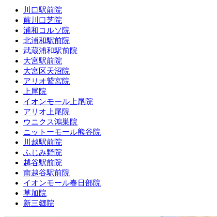
川口駅前院
蕨川口芝院
浦和コルソ院
北浦和駅前院
武蔵浦和駅前院
大宮駅前院
大宮区天沼院
アリオ鷲宮院
上尾院
イオンモール上尾院
アリオ上尾院
ウニクス鴻巣院
ニットーモール熊谷院
川越駅前院
ふじみ野院
越谷駅前院
南越谷駅前院
イオンモール春日部院
草加院
新三郷院