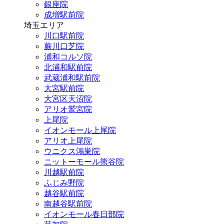
銀座院
成増駅前院
埼玉エリア
川口駅前院
蕨川口芝院
浦和コルソ院
北浦和駅前院
武蔵浦和駅前院
大宮駅前院
大宮区天沼院
アリオ鷲宮院
上尾院
イオンモール上尾院
アリオ上尾院
ウニクス鴻巣院
ニットーモール熊谷院
川越駅前院
ふじみ野院
越谷駅前院
南越谷駅前院
イオンモール春日部院