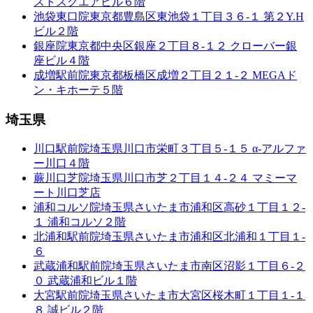
ストスクエアビル６階
池袋東口院
東京都豊島区東池袋１丁目３６-１ 第２Y.H
ビル２階
銀座院
東京都中央区銀座２丁目８-１２ クローバー銀
座ビル４階
成増駅前院
東京都板橋区成増２丁目２１-２ MEGAド
ン・キホーテ５階
埼玉県
川口駅前院
埼玉県川口市栄町３丁目５-１５ α-アルファ
ー川口４階
蕨川口芝院
埼玉県川口市芝２丁目１４-２４ マミーマ
ート川口芝店
浦和コルソ院
埼玉県さいたま市浦和区高砂１丁目１２-
１ 浦和コルソ２階
北浦和駅前院
埼玉県さいたま市浦和区北浦和１丁目１-
６
武蔵浦和駅前院
埼玉県さいたま市南区沼影１丁目６-２
０ 武蔵浦和ビル１階
大宮駅前院
埼玉県さいたま市大宮区桜木町１丁目１-１
８ 誠ビル２階