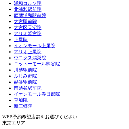
浦和コルソ院
北浦和駅前院
武蔵浦和駅前院
大宮駅前院
大宮区天沼院
アリオ鷲宮院
上尾院
イオンモール上尾院
アリオ上尾院
ウニクス鴻巣院
ニットーモール熊谷院
川越駅前院
ふじみ野院
越谷駅前院
南越谷駅前院
イオンモール春日部院
草加院
新三郷院
WEB予約希望店舗をお選びください
東京エリア