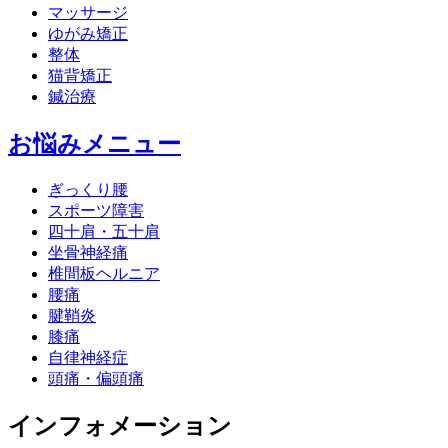
マッサージ
ゆがみ矯正
整体
猫背矯正
鍼治療
お悩みメニュー
ぎっくり腰
スポーツ障害
四十肩・五十肩
坐骨神経痛
椎間板ヘルニア
腰痛
腱鞘炎
膝痛
自律神経症
頭痛・偏頭痛
インフォメーション