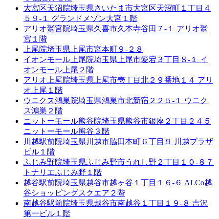
大宮区天沼院
埼玉県さいたま市大宮区天沼町１丁目４
５９-１ グランドメゾン大宮１階
アリオ鷲宮院
埼玉県久喜市久本寺谷田７-１ アリオ鷲
宮１階
上尾院
埼玉県上尾市宮本町９-２８
イオンモール上尾院
埼玉県上尾市愛宕３丁目８-１ イ
オンモール上尾２階
アリオ上尾院
埼玉県上尾市壱丁目北２９番地１４ アリ
オ上尾１階
ウニクス鴻巣院
埼玉県鴻巣市北新宿２２５-１ ウニク
ス鴻巣２階
ニットーモール熊谷院
埼玉県熊谷市銀座２丁目２４５
ニットーモール熊谷３階
川越駅前院
埼玉県川越市脇田本町６丁目９ 川越プラザ
ビル１階
ふじみ野院
埼玉県ふじみ野市うれし野２丁目１０-８７
トナリエふじみ野１階
越谷駅前院
埼玉県越谷市越ヶ谷１丁目１６-６ ALCo越
谷ショッピングスクエア２階
南越谷駅前院
埼玉県越谷市南越谷１丁目１９-８ 吉沢
第一ビル１階