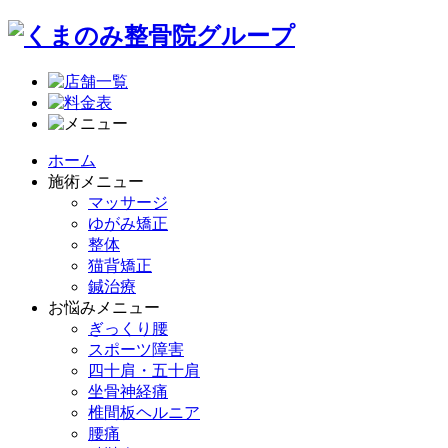
ホーム
施術メニュー
マッサージ
ゆがみ矯正
整体
猫背矯正
鍼治療
お悩みメニュー
ぎっくり腰
スポーツ障害
四十肩・五十肩
坐骨神経痛
椎間板ヘルニア
腰痛