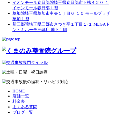
イオンモール春日部院
埼玉県春日部市下柳４２０-１
イオンモール春日部１階
草加院
埼玉県草加市中央１丁目６-１０ モールプラザ
草加１階
新三郷院
埼玉県三郷市さつき平１丁目１-１ MEGAド
ン・キホーテ三郷店 地下１階
HOME
店舗一覧
料金表
よくある質問
ブログ一覧