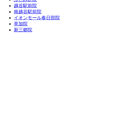
越谷駅前院
南越谷駅前院
イオンモール春日部院
草加院
新三郷院