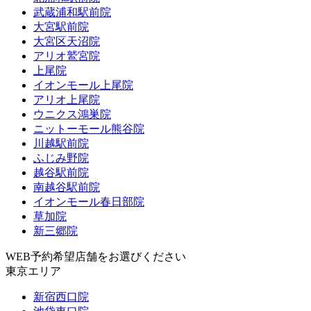
武蔵浦和駅前院
大宮駅前院
大宮区天沼院
アリオ鷲宮院
上尾院
イオンモール上尾院
アリオ上尾院
ウニクス鴻巣院
ニットーモール熊谷院
川越駅前院
ふじみ野院
越谷駅前院
南越谷駅前院
イオンモール春日部院
草加院
新三郷院
WEB予約希望店舗をお選びください
東京エリア
新宿西口院