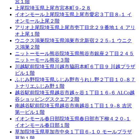
宮１階
上尾院
埼玉県上尾市宮本町９-２８
イオンモール上尾院
埼玉県上尾市愛宕３丁目８-１ イ
オンモール上尾２階
アリオ上尾院
埼玉県上尾市壱丁目北２９番地１４ アリ
オ上尾１階
ウニクス鴻巣院
埼玉県鴻巣市北新宿２２５-１ ウニク
ス鴻巣２階
ニットーモール熊谷院
埼玉県熊谷市銀座２丁目２４５
ニットーモール熊谷３階
川越駅前院
埼玉県川越市脇田本町６丁目９ 川越プラザ
ビル１階
ふじみ野院
埼玉県ふじみ野市うれし野２丁目１０-８７
トナリエふじみ野１階
越谷駅前院
埼玉県越谷市越ヶ谷１丁目１６-６ ALCo越
谷ショッピングスクエア２階
南越谷駅前院
埼玉県越谷市南越谷１丁目１９-８ 吉沢
第一ビル１階
イオンモール春日部院
埼玉県春日部市下柳４２０-１
イオンモール春日部１階
草加院
埼玉県草加市中央１丁目６-１０ モールプラザ
草加１階