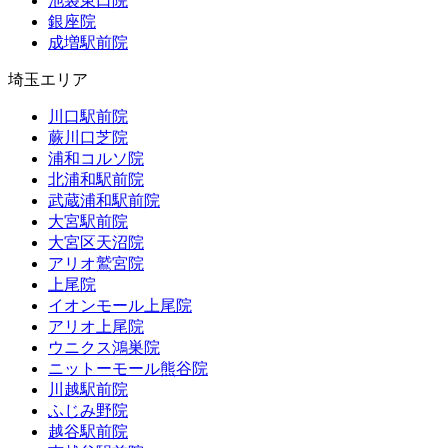
池袋東口院
銀座院
成増駅前院
埼玉エリア
川口駅前院
蕨川口芝院
浦和コルソ院
北浦和駅前院
武蔵浦和駅前院
大宮駅前院
大宮区天沼院
アリオ鷲宮院
上尾院
イオンモール上尾院
アリオ上尾院
ウニクス鴻巣院
ニットーモール熊谷院
川越駅前院
ふじみ野院
越谷駅前院