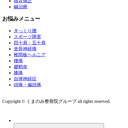
猫背矯正
鍼治療
お悩みメニュー
ぎっくり腰
スポーツ障害
四十肩・五十肩
坐骨神経痛
椎間板ヘルニア
腰痛
腱鞘炎
膝痛
自律神経症
頭痛・偏頭痛
運営会社 株式会社くまのみ
Copyright © くまのみ整骨院グループ all rights reserved.