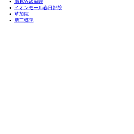
南越谷駅前院
イオンモール春日部院
草加院
新三郷院