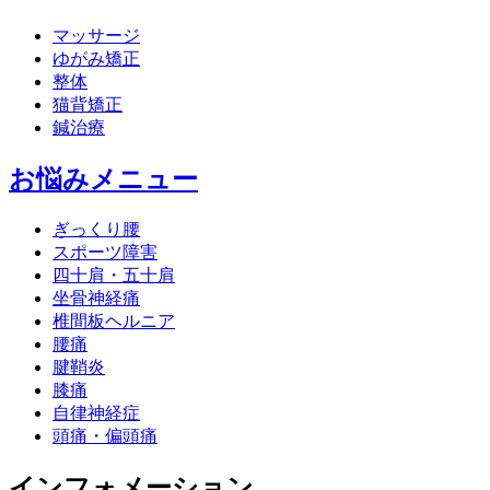
マッサージ
ゆがみ矯正
整体
猫背矯正
鍼治療
お悩みメニュー
ぎっくり腰
スポーツ障害
四十肩・五十肩
坐骨神経痛
椎間板ヘルニア
腰痛
腱鞘炎
膝痛
自律神経症
頭痛・偏頭痛
インフォメーション