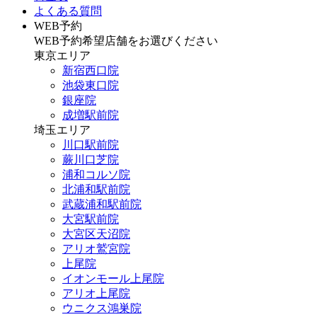
よくある質問
WEB予約
WEB予約希望店舗をお選びください
東京エリア
新宿西口院
池袋東口院
銀座院
成増駅前院
埼玉エリア
川口駅前院
蕨川口芝院
浦和コルソ院
北浦和駅前院
武蔵浦和駅前院
大宮駅前院
大宮区天沼院
アリオ鷲宮院
上尾院
イオンモール上尾院
アリオ上尾院
ウニクス鴻巣院