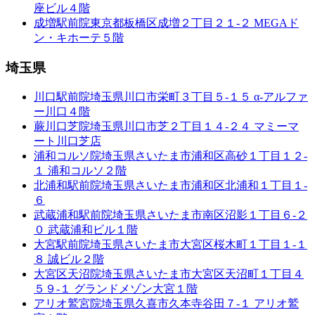
座ビル４階
成増駅前院
東京都板橋区成増２丁目２１-２ MEGAド
ン・キホーテ５階
埼玉県
川口駅前院
埼玉県川口市栄町３丁目５-１５ α-アルファ
ー川口４階
蕨川口芝院
埼玉県川口市芝２丁目１４-２４ マミーマ
ート川口芝店
浦和コルソ院
埼玉県さいたま市浦和区高砂１丁目１２-
１ 浦和コルソ２階
北浦和駅前院
埼玉県さいたま市浦和区北浦和１丁目１-
６
武蔵浦和駅前院
埼玉県さいたま市南区沼影１丁目６-２
０ 武蔵浦和ビル１階
大宮駅前院
埼玉県さいたま市大宮区桜木町１丁目１-１
８ 誠ビル２階
大宮区天沼院
埼玉県さいたま市大宮区天沼町１丁目４
５９-１ グランドメゾン大宮１階
アリオ鷲宮院
埼玉県久喜市久本寺谷田７-１ アリオ鷲