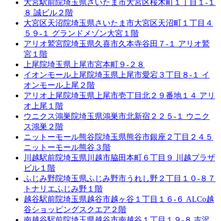
大宮駅前院
埼玉県さいたま市大宮区桜木町１丁目１-１
８ 誠ビル２階
大宮区天沼院
埼玉県さいたま市大宮区天沼町１丁目４
５９-１ グランドメゾン大宮１階
アリオ鷲宮院
埼玉県久喜市久本寺谷田７-１ アリオ鷲
宮１階
上尾院
埼玉県上尾市宮本町９-２８
イオンモール上尾院
埼玉県上尾市愛宕３丁目８-１ イ
オンモール上尾２階
アリオ上尾院
埼玉県上尾市壱丁目北２９番地１４ アリ
オ上尾１階
ウニクス鴻巣院
埼玉県鴻巣市北新宿２２５-１ ウニク
ス鴻巣２階
ニットーモール熊谷院
埼玉県熊谷市銀座２丁目２４５
ニットーモール熊谷３階
川越駅前院
埼玉県川越市脇田本町６丁目９ 川越プラザ
ビル１階
ふじみ野院
埼玉県ふじみ野市うれし野２丁目１０-８７
トナリエふじみ野１階
越谷駅前院
埼玉県越谷市越ヶ谷１丁目１６-６ ALCo越
谷ショッピングスクエア２階
南越谷駅前院
埼玉県越谷市南越谷１丁目１９-８ 吉沢