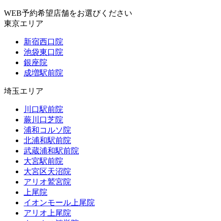
WEB予約希望店舗をお選びください
東京エリア
新宿西口院
池袋東口院
銀座院
成増駅前院
埼玉エリア
川口駅前院
蕨川口芝院
浦和コルソ院
北浦和駅前院
武蔵浦和駅前院
大宮駅前院
大宮区天沼院
アリオ鷲宮院
上尾院
イオンモール上尾院
アリオ上尾院