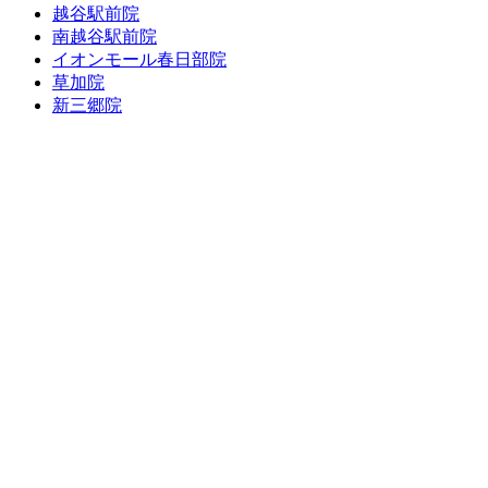
越谷駅前院
南越谷駅前院
イオンモール春日部院
草加院
新三郷院