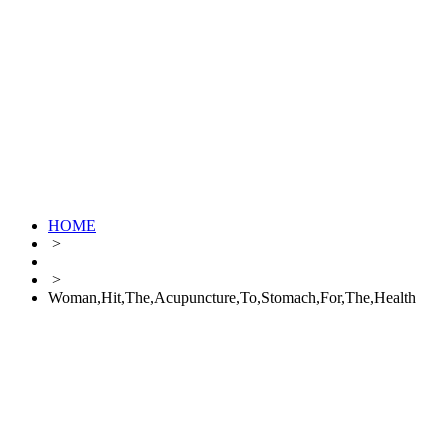
HOME
>
>
Woman,Hit,The,Acupuncture,To,Stomach,For,The,Health