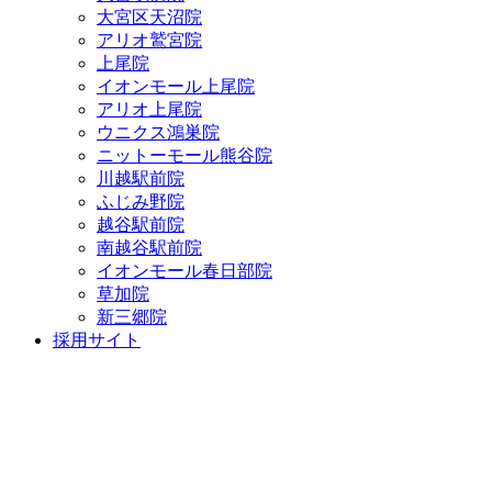
大宮区天沼院
アリオ鷲宮院
上尾院
イオンモール上尾院
アリオ上尾院
ウニクス鴻巣院
ニットーモール熊谷院
川越駅前院
ふじみ野院
越谷駅前院
南越谷駅前院
イオンモール春日部院
草加院
新三郷院
採用サイト