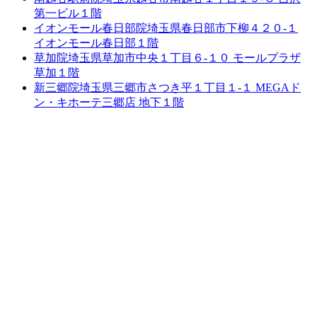
第一ビル１階
イオンモール春日部院
埼玉県春日部市下柳４２０-１
イオンモール春日部１階
草加院
埼玉県草加市中央１丁目６-１０ モールプラザ
草加１階
新三郷院
埼玉県三郷市さつき平１丁目１-１ MEGAド
ン・キホーテ三郷店 地下１階