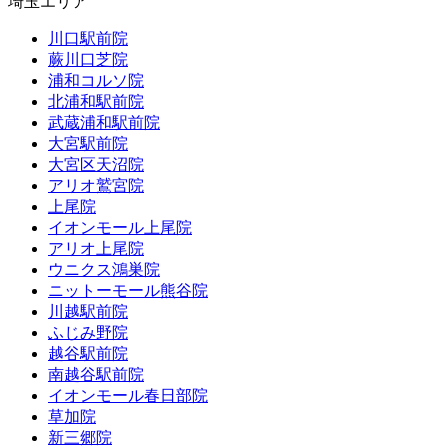
埼玉エリア
川口駅前院
蕨川口芝院
浦和コルソ院
北浦和駅前院
武蔵浦和駅前院
大宮駅前院
大宮区天沼院
アリオ鷲宮院
上尾院
イオンモール上尾院
アリオ上尾院
ウニクス鴻巣院
ニットーモール熊谷院
川越駅前院
ふじみ野院
越谷駅前院
南越谷駅前院
イオンモール春日部院
草加院
新三郷院