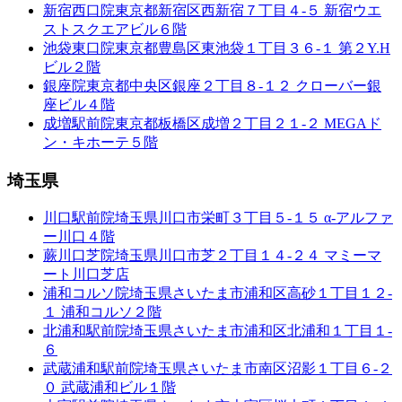
新宿西口院
東京都新宿区西新宿７丁目４-５ 新宿ウエ
ストスクエアビル６階
池袋東口院
東京都豊島区東池袋１丁目３６-１ 第２Y.H
ビル２階
銀座院
東京都中央区銀座２丁目８-１２ クローバー銀
座ビル４階
成増駅前院
東京都板橋区成増２丁目２１-２ MEGAド
ン・キホーテ５階
埼玉県
川口駅前院
埼玉県川口市栄町３丁目５-１５ α-アルファ
ー川口４階
蕨川口芝院
埼玉県川口市芝２丁目１４-２４ マミーマ
ート川口芝店
浦和コルソ院
埼玉県さいたま市浦和区高砂１丁目１２-
１ 浦和コルソ２階
北浦和駅前院
埼玉県さいたま市浦和区北浦和１丁目１-
６
武蔵浦和駅前院
埼玉県さいたま市南区沼影１丁目６-２
０ 武蔵浦和ビル１階