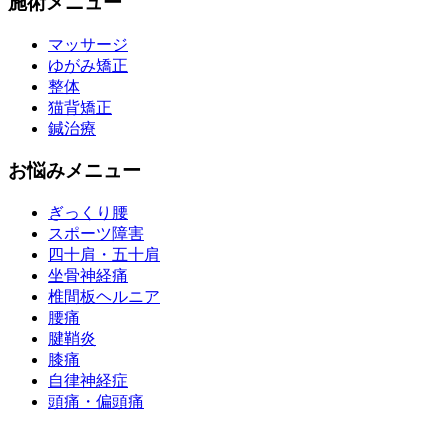
施術メニュー
マッサージ
ゆがみ矯正
整体
猫背矯正
鍼治療
お悩みメニュー
ぎっくり腰
スポーツ障害
四十肩・五十肩
坐骨神経痛
椎間板ヘルニア
腰痛
腱鞘炎
膝痛
自律神経症
頭痛・偏頭痛
運営会社 株式会社くまのみ