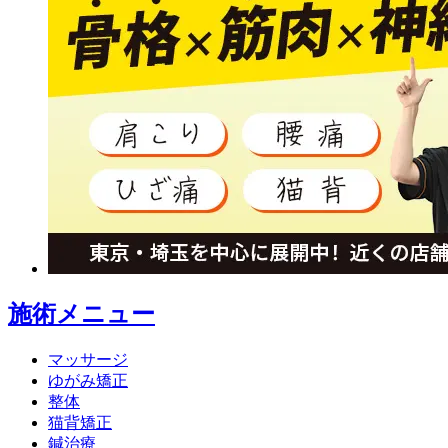
施術メニュー
マッサージ
ゆがみ矯正
整体
猫背矯正
鍼治療