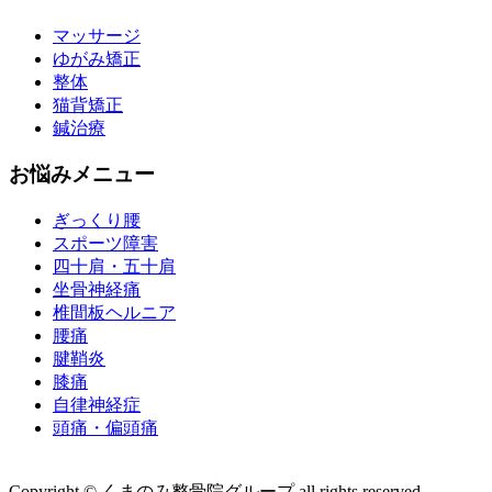
マッサージ
ゆがみ矯正
整体
猫背矯正
鍼治療
お悩みメニュー
ぎっくり腰
スポーツ障害
四十肩・五十肩
坐骨神経痛
椎間板ヘルニア
腰痛
腱鞘炎
膝痛
自律神経症
頭痛・偏頭痛
運営会社 株式会社くまのみ
Copyright © くまのみ整骨院グループ all rights reserved.