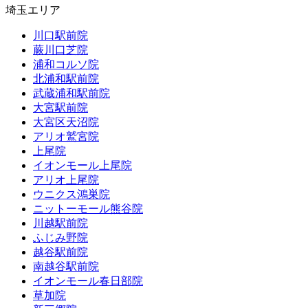
埼玉エリア
川口駅前院
蕨川口芝院
浦和コルソ院
北浦和駅前院
武蔵浦和駅前院
大宮駅前院
大宮区天沼院
アリオ鷲宮院
上尾院
イオンモール上尾院
アリオ上尾院
ウニクス鴻巣院
ニットーモール熊谷院
川越駅前院
ふじみ野院
越谷駅前院
南越谷駅前院
イオンモール春日部院
草加院