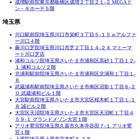
成増駅前院
東京都板橋区成増２丁目２１-２ MEGAド
ン・キホーテ５階
埼玉県
川口駅前院
埼玉県川口市栄町３丁目５-１５ α-アルファ
ー川口４階
蕨川口芝院
埼玉県川口市芝２丁目１４-２４ マミーマ
ート川口芝店
浦和コルソ院
埼玉県さいたま市浦和区高砂１丁目１２-
１ 浦和コルソ２階
北浦和駅前院
埼玉県さいたま市浦和区北浦和１丁目１-
６
武蔵浦和駅前院
埼玉県さいたま市南区沼影１丁目６-２
０ 武蔵浦和ビル１階
大宮駅前院
埼玉県さいたま市大宮区桜木町１丁目１-１
８ 誠ビル２階
大宮区天沼院
埼玉県さいたま市大宮区天沼町１丁目４
５９-１ グランドメゾン大宮１階
アリオ鷲宮院
埼玉県久喜市久本寺谷田７-１ アリオ鷲
宮１階
上尾院
埼玉県上尾市宮本町９-２８