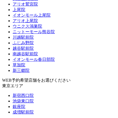
アリオ鷲宮院
上尾院
イオンモール上尾院
アリオ上尾院
ウニクス鴻巣院
ニットーモール熊谷院
川越駅前院
ふじみ野院
越谷駅前院
南越谷駅前院
イオンモール春日部院
草加院
新三郷院
WEB予約希望店舗をお選びください
東京エリア
新宿西口院
池袋東口院
銀座院
成増駅前院