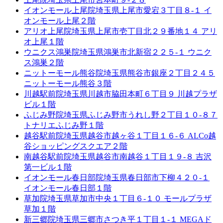
イオンモール上尾院
埼玉県上尾市愛宕３丁目８-１ イ
オンモール上尾２階
アリオ上尾院
埼玉県上尾市壱丁目北２９番地１４ アリ
オ上尾１階
ウニクス鴻巣院
埼玉県鴻巣市北新宿２２５-１ ウニク
ス鴻巣２階
ニットーモール熊谷院
埼玉県熊谷市銀座２丁目２４５
ニットーモール熊谷３階
川越駅前院
埼玉県川越市脇田本町６丁目９ 川越プラザ
ビル１階
ふじみ野院
埼玉県ふじみ野市うれし野２丁目１０-８７
トナリエふじみ野１階
越谷駅前院
埼玉県越谷市越ヶ谷１丁目１６-６ ALCo越
谷ショッピングスクエア２階
南越谷駅前院
埼玉県越谷市南越谷１丁目１９-８ 吉沢
第一ビル１階
イオンモール春日部院
埼玉県春日部市下柳４２０-１
イオンモール春日部１階
草加院
埼玉県草加市中央１丁目６-１０ モールプラザ
草加１階
新三郷院
埼玉県三郷市さつき平１丁目１-１ MEGAド