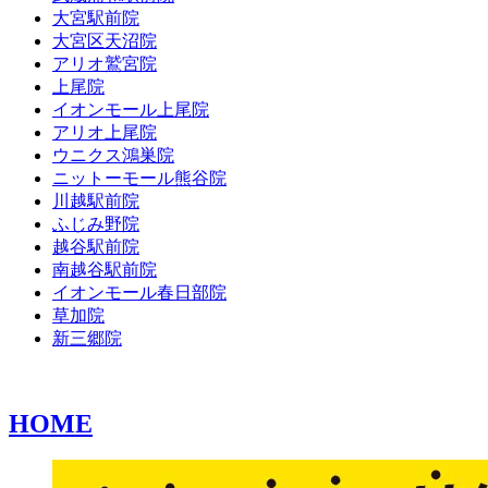
大宮駅前院
大宮区天沼院
アリオ鷲宮院
上尾院
イオンモール上尾院
アリオ上尾院
ウニクス鴻巣院
ニットーモール熊谷院
川越駅前院
ふじみ野院
越谷駅前院
南越谷駅前院
イオンモール春日部院
草加院
新三郷院
HOME