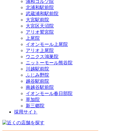
浦和コルソ院
北浦和駅前院
武蔵浦和駅前院
大宮駅前院
大宮区天沼院
アリオ鷲宮院
上尾院
イオンモール上尾院
アリオ上尾院
ウニクス鴻巣院
ニットーモール熊谷院
川越駅前院
ふじみ野院
越谷駅前院
南越谷駅前院
イオンモール春日部院
草加院
新三郷院
採用サイト