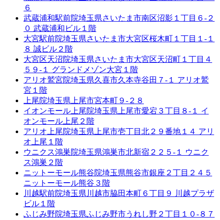
６
武蔵浦和駅前院
埼玉県さいたま市南区沼影１丁目６-２
０ 武蔵浦和ビル１階
大宮駅前院
埼玉県さいたま市大宮区桜木町１丁目１-１
８ 誠ビル２階
大宮区天沼院
埼玉県さいたま市大宮区天沼町１丁目４
５９-１ グランドメゾン大宮１階
アリオ鷲宮院
埼玉県久喜市久本寺谷田７-１ アリオ鷲
宮１階
上尾院
埼玉県上尾市宮本町９-２８
イオンモール上尾院
埼玉県上尾市愛宕３丁目８-１ イ
オンモール上尾２階
アリオ上尾院
埼玉県上尾市壱丁目北２９番地１４ アリ
オ上尾１階
ウニクス鴻巣院
埼玉県鴻巣市北新宿２２５-１ ウニク
ス鴻巣２階
ニットーモール熊谷院
埼玉県熊谷市銀座２丁目２４５
ニットーモール熊谷３階
川越駅前院
埼玉県川越市脇田本町６丁目９ 川越プラザ
ビル１階
ふじみ野院
埼玉県ふじみ野市うれし野２丁目１０-８７