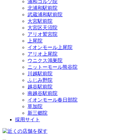
浦和コルソ院
北浦和駅前院
武蔵浦和駅前院
大宮駅前院
大宮区天沼院
アリオ鷲宮院
上尾院
イオンモール上尾院
アリオ上尾院
ウニクス鴻巣院
ニットーモール熊谷院
川越駅前院
ふじみ野院
越谷駅前院
南越谷駅前院
イオンモール春日部院
草加院
新三郷院
採用サイト