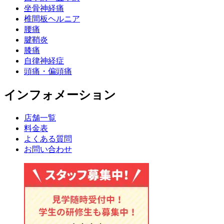
坐骨神経痛
椎間板ヘルニア
腰痛
腱鞘炎
膝痛
自律神経症
頭痛・偏頭痛
インフォメーション
店舗一覧
料金表
よくある質問
お問い合わせ