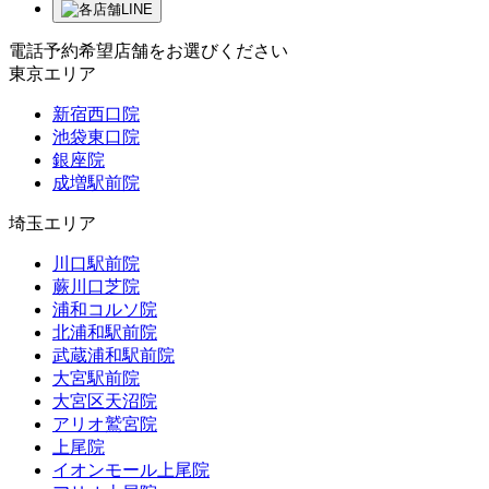
電話予約希望店舗をお選びください
東京エリア
新宿西口院
池袋東口院
銀座院
成増駅前院
埼玉エリア
川口駅前院
蕨川口芝院
浦和コルソ院
北浦和駅前院
武蔵浦和駅前院
大宮駅前院
大宮区天沼院
アリオ鷲宮院
上尾院
イオンモール上尾院