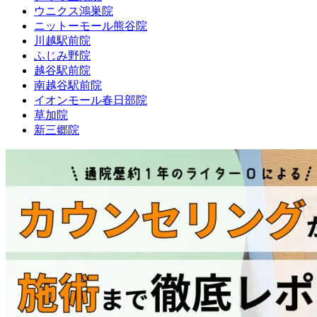
ウニクス鴻巣院
ニットーモール熊谷院
川越駅前院
ふじみ野院
越谷駅前院
南越谷駅前院
イオンモール春日部院
草加院
新三郷院