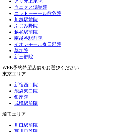
アリオ上尾院
ウニクス鴻巣院
ニットーモール熊谷院
川越駅前院
ふじみ野院
越谷駅前院
南越谷駅前院
イオンモール春日部院
草加院
新三郷院
WEB予約希望店舗をお選びください
東京エリア
新宿西口院
池袋東口院
銀座院
成増駅前院
埼玉エリア
川口駅前院
蕨川口芝院