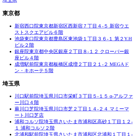
埼玉県
東京都
新宿西口院
東京都新宿区西新宿７丁目４-５ 新宿ウエ
ストスクエアビル６階
池袋東口院
東京都豊島区東池袋１丁目３６-１ 第２Y.H
ビル２階
銀座院
東京都中央区銀座２丁目８-１２ クローバー銀
座ビル４階
成増駅前院
東京都板橋区成増２丁目２１-２ MEGAド
ン・キホーテ５階
埼玉県
川口駅前院
埼玉県川口市栄町３丁目５-１５ α-アルファ
ー川口４階
蕨川口芝院
埼玉県川口市芝２丁目１４-２４ マミーマ
ート川口芝店
浦和コルソ院
埼玉県さいたま市浦和区高砂１丁目１２-
１ 浦和コルソ２階
北浦和駅前院
埼玉県さいたま市浦和区北浦和１丁目１-