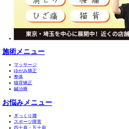
施術メニュー
マッサージ
ゆがみ矯正
整体
猫背矯正
鍼治療
お悩みメニュー
ぎっくり腰
スポーツ障害
四十肩・五十肩