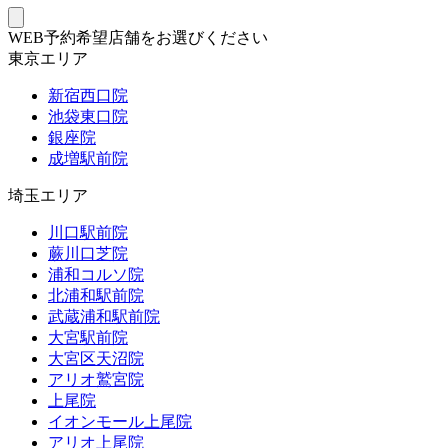
WEB予約希望店舗をお選びください
東京エリア
新宿西口院
池袋東口院
銀座院
成増駅前院
埼玉エリア
川口駅前院
蕨川口芝院
浦和コルソ院
北浦和駅前院
武蔵浦和駅前院
大宮駅前院
大宮区天沼院
アリオ鷲宮院
上尾院
イオンモール上尾院
アリオ上尾院