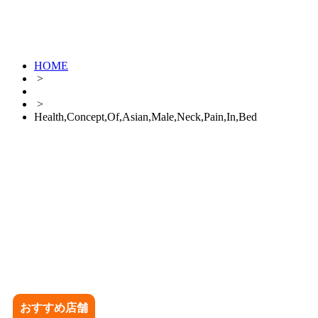
HOME
>
>
Health,Concept,Of,Asian,Male,Neck,Pain,In,Bed
おすすめ店舗