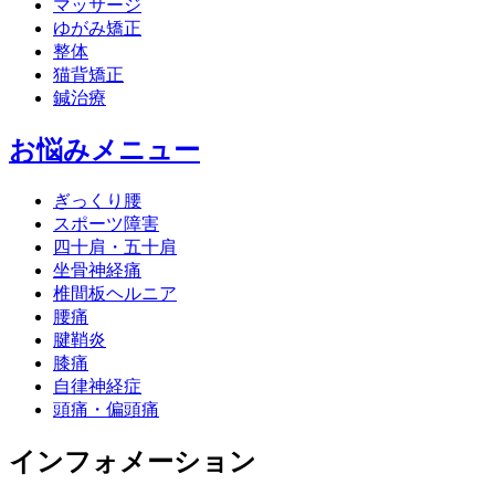
マッサージ
ゆがみ矯正
整体
猫背矯正
鍼治療
お悩みメニュー
ぎっくり腰
スポーツ障害
四十肩・五十肩
坐骨神経痛
椎間板ヘルニア
腰痛
腱鞘炎
膝痛
自律神経症
頭痛・偏頭痛
インフォメーション