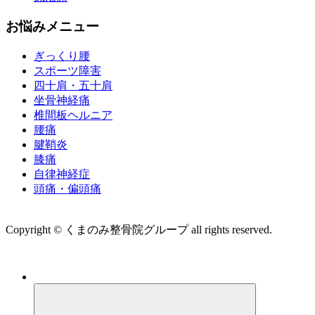
お悩みメニュー
ぎっくり腰
スポーツ障害
四十肩・五十肩
坐骨神経痛
椎間板ヘルニア
腰痛
腱鞘炎
膝痛
自律神経症
頭痛・偏頭痛
運営会社 株式会社くまのみ
Copyright © くまのみ整骨院グループ all rights reserved.