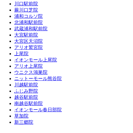
川口駅前院
蕨川口芝院
浦和コルソ院
北浦和駅前院
武蔵浦和駅前院
大宮駅前院
大宮区天沼院
アリオ鷲宮院
上尾院
イオンモール上尾院
アリオ上尾院
ウニクス鴻巣院
ニットーモール熊谷院
川越駅前院
ふじみ野院
越谷駅前院
南越谷駅前院
イオンモール春日部院
草加院
新三郷院