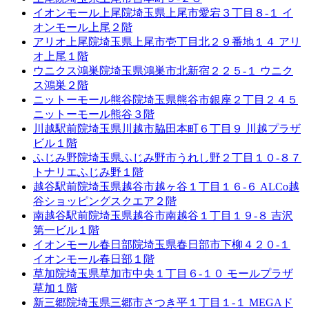
イオンモール上尾院
埼玉県上尾市愛宕３丁目８-１ イ
オンモール上尾２階
アリオ上尾院
埼玉県上尾市壱丁目北２９番地１４ アリ
オ上尾１階
ウニクス鴻巣院
埼玉県鴻巣市北新宿２２５-１ ウニク
ス鴻巣２階
ニットーモール熊谷院
埼玉県熊谷市銀座２丁目２４５
ニットーモール熊谷３階
川越駅前院
埼玉県川越市脇田本町６丁目９ 川越プラザ
ビル１階
ふじみ野院
埼玉県ふじみ野市うれし野２丁目１０-８７
トナリエふじみ野１階
越谷駅前院
埼玉県越谷市越ヶ谷１丁目１６-６ ALCo越
谷ショッピングスクエア２階
南越谷駅前院
埼玉県越谷市南越谷１丁目１９-８ 吉沢
第一ビル１階
イオンモール春日部院
埼玉県春日部市下柳４２０-１
イオンモール春日部１階
草加院
埼玉県草加市中央１丁目６-１０ モールプラザ
草加１階
新三郷院
埼玉県三郷市さつき平１丁目１-１ MEGAド