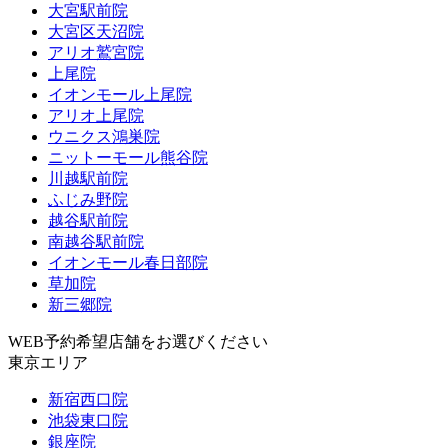
大宮駅前院
大宮区天沼院
アリオ鷲宮院
上尾院
イオンモール上尾院
アリオ上尾院
ウニクス鴻巣院
ニットーモール熊谷院
川越駅前院
ふじみ野院
越谷駅前院
南越谷駅前院
イオンモール春日部院
草加院
新三郷院
WEB予約希望店舗をお選びください
東京エリア
新宿西口院
池袋東口院
銀座院