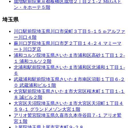
成増駅前院
東京都板橋区成増２丁目２１-２ MEGAド
ン・キホーテ５階
埼玉県
川口駅前院
埼玉県川口市栄町３丁目５-１５ α-アルファ
ー川口４階
蕨川口芝院
埼玉県川口市芝２丁目１４-２４ マミーマ
ート川口芝店
浦和コルソ院
埼玉県さいたま市浦和区高砂１丁目１２-
１ 浦和コルソ２階
北浦和駅前院
埼玉県さいたま市浦和区北浦和１丁目１-
６
武蔵浦和駅前院
埼玉県さいたま市南区沼影１丁目６-２
０ 武蔵浦和ビル１階
大宮駅前院
埼玉県さいたま市大宮区桜木町１丁目１-１
８ 誠ビル２階
大宮区天沼院
埼玉県さいたま市大宮区天沼町１丁目４
５９-１ グランドメゾン大宮１階
アリオ鷲宮院
埼玉県久喜市久本寺谷田７-１ アリオ鷲
宮１階
上尾院
埼玉県上尾市宮本町９-２８