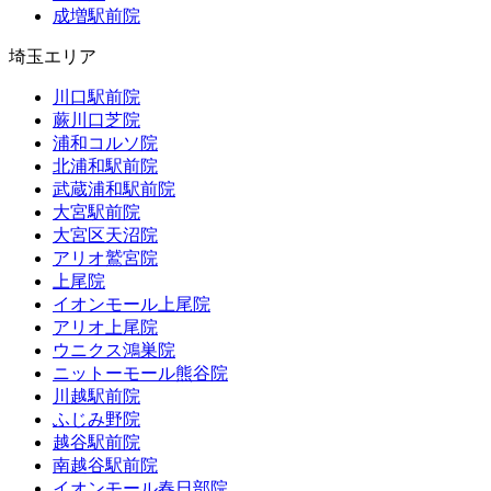
成増駅前院
埼玉エリア
川口駅前院
蕨川口芝院
浦和コルソ院
北浦和駅前院
武蔵浦和駅前院
大宮駅前院
大宮区天沼院
アリオ鷲宮院
上尾院
イオンモール上尾院
アリオ上尾院
ウニクス鴻巣院
ニットーモール熊谷院
川越駅前院
ふじみ野院
越谷駅前院
南越谷駅前院
イオンモール春日部院