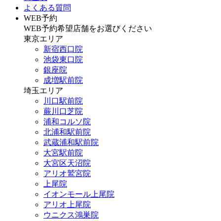
よくある質問
WEB予約
WEB予約希望店舗をお選びください
東京エリア
新宿西口院
池袋東口院
銀座院
成増駅前院
埼玉エリア
川口駅前院
蕨川口芝院
浦和コルソ院
北浦和駅前院
武蔵浦和駅前院
大宮駅前院
大宮区天沼院
アリオ鷲宮院
上尾院
イオンモール上尾院
アリオ上尾院
ウニクス鴻巣院