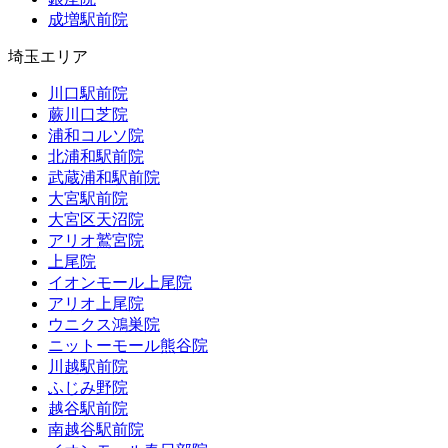
成増駅前院
埼玉エリア
川口駅前院
蕨川口芝院
浦和コルソ院
北浦和駅前院
武蔵浦和駅前院
大宮駅前院
大宮区天沼院
アリオ鷲宮院
上尾院
イオンモール上尾院
アリオ上尾院
ウニクス鴻巣院
ニットーモール熊谷院
川越駅前院
ふじみ野院
越谷駅前院
南越谷駅前院