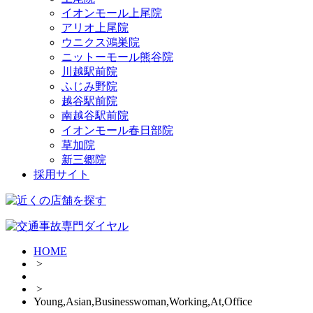
イオンモール上尾院
アリオ上尾院
ウニクス鴻巣院
ニットーモール熊谷院
川越駅前院
ふじみ野院
越谷駅前院
南越谷駅前院
イオンモール春日部院
草加院
新三郷院
採用サイト
HOME
>
>
Young,Asian,Businesswoman,Working,At,Office