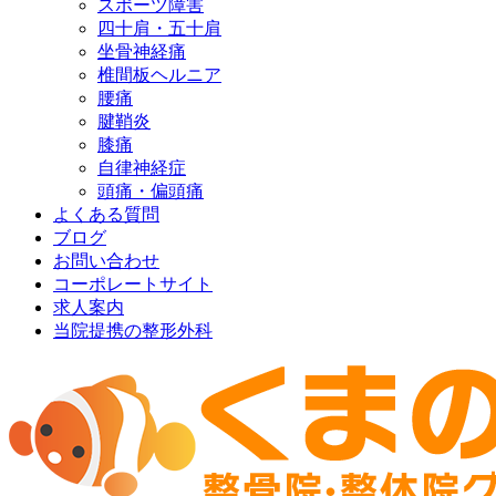
スポーツ障害
四十肩・五十肩
坐骨神経痛
椎間板ヘルニア
腰痛
腱鞘炎
膝痛
自律神経症
頭痛・偏頭痛
よくある質問
ブログ
お問い合わせ
コーポレートサイト
求人案内
当院提携の整形外科