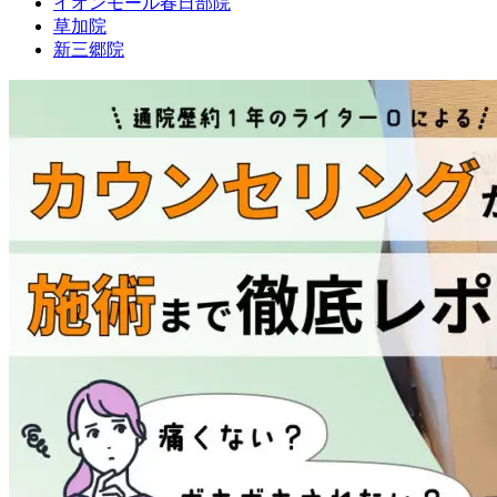
イオンモール春日部院
草加院
新三郷院