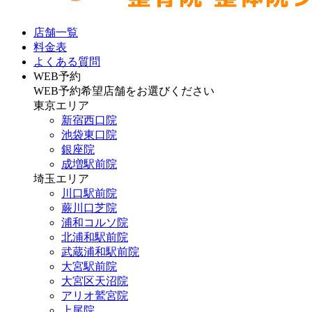
店舗一覧
料金表
よくある質問
WEB予約
WEB予約希望店舗をお選びください
東京エリア
新宿西口院
池袋東口院
銀座院
成増駅前院
埼玉エリア
川口駅前院
蕨川口芝院
浦和コルソ院
北浦和駅前院
武蔵浦和駅前院
大宮駅前院
大宮区天沼院
アリオ鷲宮院
上尾院