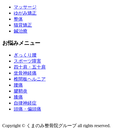
マッサージ
ゆがみ矯正
整体
猫背矯正
鍼治療
お悩みメニュー
ぎっくり腰
スポーツ障害
四十肩・五十肩
坐骨神経痛
椎間板ヘルニア
腰痛
腱鞘炎
膝痛
自律神経症
頭痛・偏頭痛
運営会社 株式会社くまのみ
Copyright © くまのみ整骨院グループ all rights reserved.