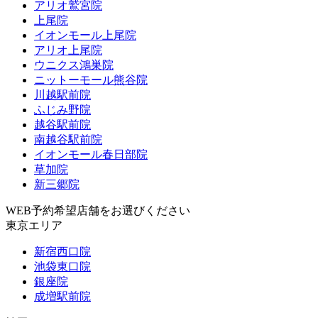
アリオ鷲宮院
上尾院
イオンモール上尾院
アリオ上尾院
ウニクス鴻巣院
ニットーモール熊谷院
川越駅前院
ふじみ野院
越谷駅前院
南越谷駅前院
イオンモール春日部院
草加院
新三郷院
WEB予約希望店舗をお選びください
東京エリア
新宿西口院
池袋東口院
銀座院
成増駅前院