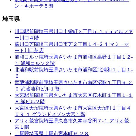
ン・キホーテ５階
埼玉県
川口駅前院
埼玉県川口市栄町３丁目５-１５ α-アルファ
ー川口４階
蕨川口芝院
埼玉県川口市芝２丁目１４-２４ マミーマ
ート川口芝店
浦和コルソ院
埼玉県さいたま市浦和区高砂１丁目１２-
１ 浦和コルソ２階
北浦和駅前院
埼玉県さいたま市浦和区北浦和１丁目１-
６
武蔵浦和駅前院
埼玉県さいたま市南区沼影１丁目６-２
０ 武蔵浦和ビル１階
大宮駅前院
埼玉県さいたま市大宮区桜木町１丁目１-１
８ 誠ビル２階
大宮区天沼院
埼玉県さいたま市大宮区天沼町１丁目４
５９-１ グランドメゾン大宮１階
アリオ鷲宮院
埼玉県久喜市久本寺谷田７-１ アリオ鷲
宮１階
上尾院
埼玉県上尾市宮本町９-２８