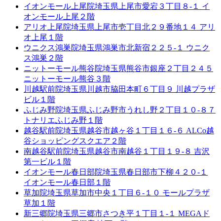
イオンモール上尾院
埼玉県上尾市愛宕３丁目８-１ イ
オンモール上尾２階
アリオ上尾院
埼玉県上尾市壱丁目北２９番地１４ アリ
オ上尾１階
ウニクス鴻巣院
埼玉県鴻巣市北新宿２２５-１ ウニク
ス鴻巣２階
ニットーモール熊谷院
埼玉県熊谷市銀座２丁目２４５
ニットーモール熊谷３階
川越駅前院
埼玉県川越市脇田本町６丁目９ 川越プラザ
ビル１階
ふじみ野院
埼玉県ふじみ野市うれし野２丁目１０-８７
トナリエふじみ野１階
越谷駅前院
埼玉県越谷市越ヶ谷１丁目１６-６ ALCo越
谷ショッピングスクエア２階
南越谷駅前院
埼玉県越谷市南越谷１丁目１９-８ 吉沢
第一ビル１階
イオンモール春日部院
埼玉県春日部市下柳４２０-１
イオンモール春日部１階
草加院
埼玉県草加市中央１丁目６-１０ モールプラザ
草加１階
新三郷院
埼玉県三郷市さつき平１丁目１-１ MEGAド