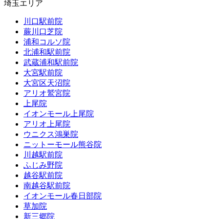
埼玉エリア
川口駅前院
蕨川口芝院
浦和コルソ院
北浦和駅前院
武蔵浦和駅前院
大宮駅前院
大宮区天沼院
アリオ鷲宮院
上尾院
イオンモール上尾院
アリオ上尾院
ウニクス鴻巣院
ニットーモール熊谷院
川越駅前院
ふじみ野院
越谷駅前院
南越谷駅前院
イオンモール春日部院
草加院
新三郷院