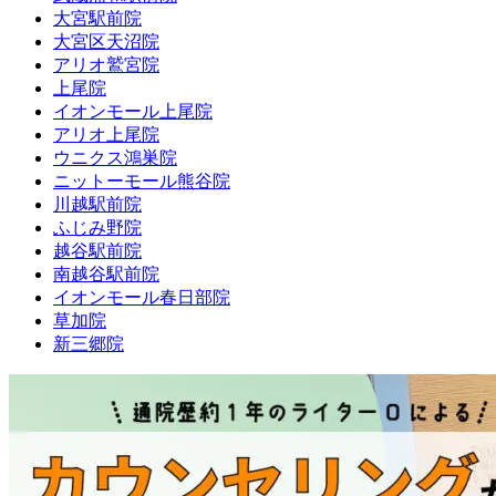
大宮駅前院
大宮区天沼院
アリオ鷲宮院
上尾院
イオンモール上尾院
アリオ上尾院
ウニクス鴻巣院
ニットーモール熊谷院
川越駅前院
ふじみ野院
越谷駅前院
南越谷駅前院
イオンモール春日部院
草加院
新三郷院