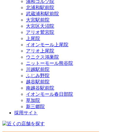
浦和コルソ院
北浦和駅前院
武蔵浦和駅前院
大宮駅前院
大宮区天沼院
アリオ鷲宮院
上尾院
イオンモール上尾院
アリオ上尾院
ウニクス鴻巣院
ニットーモール熊谷院
川越駅前院
ふじみ野院
越谷駅前院
南越谷駅前院
イオンモール春日部院
草加院
新三郷院
採用サイト