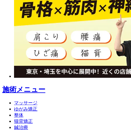
施術メニュー
マッサージ
ゆがみ矯正
整体
猫背矯正
鍼治療