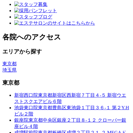
各院へのアクセス
エリアから探す
東京都
埼玉県
東京都
新宿西口院
東京都新宿区西新宿７丁目４-５ 新宿ウエ
ストスクエアビル６階
池袋東口院
東京都豊島区東池袋１丁目３６-１ 第２Y.H
ビル２階
銀座院
東京都中央区銀座２丁目８-１２ クローバー銀
座ビル４階
成増駅前院
東京都板橋区成増２丁目２１-２ MEGAド