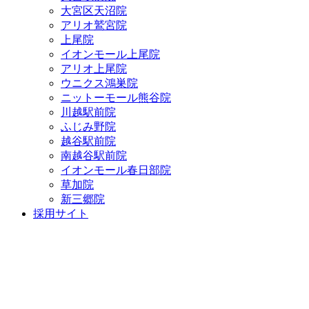
大宮区天沼院
アリオ鷲宮院
上尾院
イオンモール上尾院
アリオ上尾院
ウニクス鴻巣院
ニットーモール熊谷院
川越駅前院
ふじみ野院
越谷駅前院
南越谷駅前院
イオンモール春日部院
草加院
新三郷院
採用サイト