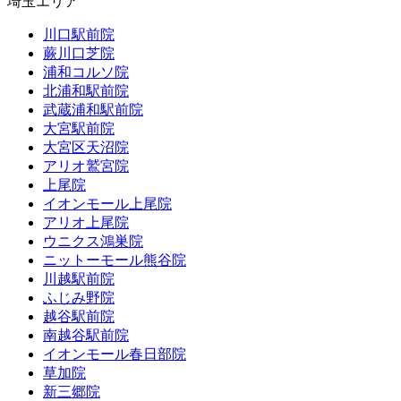
埼玉エリア
川口駅前院
蕨川口芝院
浦和コルソ院
北浦和駅前院
武蔵浦和駅前院
大宮駅前院
大宮区天沼院
アリオ鷲宮院
上尾院
イオンモール上尾院
アリオ上尾院
ウニクス鴻巣院
ニットーモール熊谷院
川越駅前院
ふじみ野院
越谷駅前院
南越谷駅前院
イオンモール春日部院
草加院
新三郷院