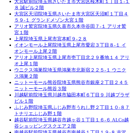
大宮駅前院
埼玉県さいたま市大宮区桜木町１丁目１-１
８ 誠ビル２階
大宮区天沼院
埼玉県さいたま市大宮区天沼町１丁目４
５９-１ グランドメゾン大宮１階
アリオ鷲宮院
埼玉県久喜市久本寺谷田７-１ アリオ鷲
宮１階
上尾院
埼玉県上尾市宮本町９-２８
イオンモール上尾院
埼玉県上尾市愛宕３丁目８-１ イ
オンモール上尾２階
アリオ上尾院
埼玉県上尾市壱丁目北２９番地１４ アリ
オ上尾１階
ウニクス鴻巣院
埼玉県鴻巣市北新宿２２５-１ ウニク
ス鴻巣２階
ニットーモール熊谷院
埼玉県熊谷市銀座２丁目２４５
ニットーモール熊谷３階
川越駅前院
埼玉県川越市脇田本町６丁目９ 川越プラザ
ビル１階
ふじみ野院
埼玉県ふじみ野市うれし野２丁目１０-８７
トナリエふじみ野１階
越谷駅前院
埼玉県越谷市越ヶ谷１丁目１６-６ ALCo越
谷ショッピングスクエア２階
南越谷駅前院
埼玉県越谷市南越谷１丁目１９-８ 吉沢