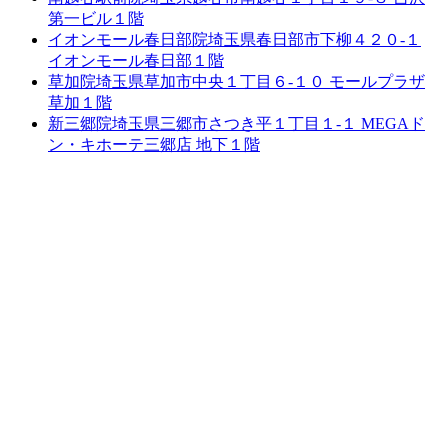
第一ビル１階
イオンモール春日部院
埼玉県春日部市下柳４２０-１
イオンモール春日部１階
草加院
埼玉県草加市中央１丁目６-１０ モールプラザ
草加１階
新三郷院
埼玉県三郷市さつき平１丁目１-１ MEGAド
ン・キホーテ三郷店 地下１階