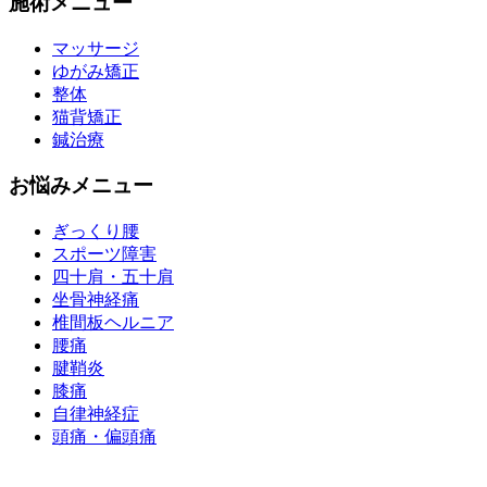
施術メニュー
マッサージ
ゆがみ矯正
整体
猫背矯正
鍼治療
お悩みメニュー
ぎっくり腰
スポーツ障害
四十肩・五十肩
坐骨神経痛
椎間板ヘルニア
腰痛
腱鞘炎
膝痛
自律神経症
頭痛・偏頭痛
運営会社 株式会社くまのみ