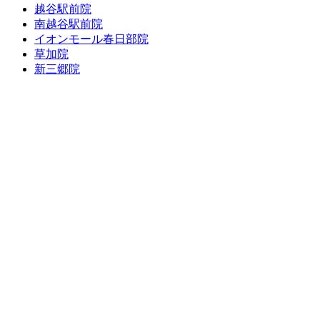
越谷駅前院
南越谷駅前院
イオンモール春日部院
草加院
新三郷院