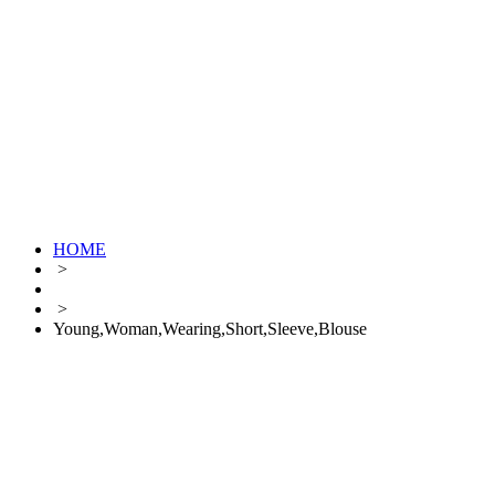
HOME
>
>
Young,Woman,Wearing,Short,Sleeve,Blouse