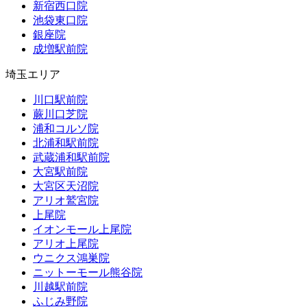
新宿西口院
池袋東口院
銀座院
成増駅前院
埼玉エリア
川口駅前院
蕨川口芝院
浦和コルソ院
北浦和駅前院
武蔵浦和駅前院
大宮駅前院
大宮区天沼院
アリオ鷲宮院
上尾院
イオンモール上尾院
アリオ上尾院
ウニクス鴻巣院
ニットーモール熊谷院
川越駅前院
ふじみ野院