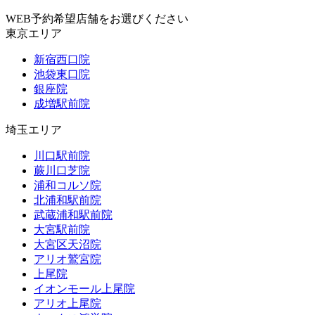
WEB予約希望店舗をお選びください
東京エリア
新宿西口院
池袋東口院
銀座院
成増駅前院
埼玉エリア
川口駅前院
蕨川口芝院
浦和コルソ院
北浦和駅前院
武蔵浦和駅前院
大宮駅前院
大宮区天沼院
アリオ鷲宮院
上尾院
イオンモール上尾院
アリオ上尾院