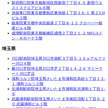
新宿西口院
東京都新宿区西新宿７丁目４-５ 新宿ウエ
ストスクエアビル６階
池袋東口院
東京都豊島区東池袋１丁目３６-１ 第２Y.H
ビル２階
銀座院
東京都中央区銀座２丁目８-１２ クローバー銀
座ビル４階
成増駅前院
東京都板橋区成増２丁目２１-２ MEGAド
ン・キホーテ５階
埼玉県
川口駅前院
埼玉県川口市栄町３丁目５-１５ α-アルファ
ー川口４階
蕨川口芝院
埼玉県川口市芝２丁目１４-２４ マミーマ
ート川口芝店
浦和コルソ院
埼玉県さいたま市浦和区高砂１丁目１２-
１ 浦和コルソ２階
北浦和駅前院
埼玉県さいたま市浦和区北浦和１丁目１-
６
武蔵浦和駅前院
埼玉県さいたま市南区沼影１丁目６-２
０ 武蔵浦和ビル１階