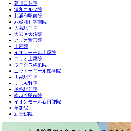
蕨川口芝院
浦和コルソ院
北浦和駅前院
武蔵浦和駅前院
大宮駅前院
大宮区天沼院
アリオ鷲宮院
上尾院
イオンモール上尾院
アリオ上尾院
ウニクス鴻巣院
ニットーモール熊谷院
川越駅前院
ふじみ野院
越谷駅前院
南越谷駅前院
イオンモール春日部院
草加院
新三郷院