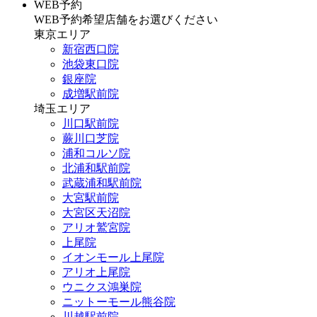
WEB予約
WEB予約希望店舗をお選びください
東京エリア
新宿西口院
池袋東口院
銀座院
成増駅前院
埼玉エリア
川口駅前院
蕨川口芝院
浦和コルソ院
北浦和駅前院
武蔵浦和駅前院
大宮駅前院
大宮区天沼院
アリオ鷲宮院
上尾院
イオンモール上尾院
アリオ上尾院
ウニクス鴻巣院
ニットーモール熊谷院
川越駅前院