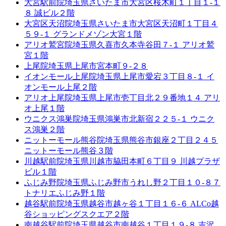
大宮駅前院
埼玉県さいたま市大宮区桜木町１丁目１-１
８ 誠ビル２階
大宮区天沼院
埼玉県さいたま市大宮区天沼町１丁目４
５９-１ グランドメゾン大宮１階
アリオ鷲宮院
埼玉県久喜市久本寺谷田７-１ アリオ鷲
宮１階
上尾院
埼玉県上尾市宮本町９-２８
イオンモール上尾院
埼玉県上尾市愛宕３丁目８-１ イ
オンモール上尾２階
アリオ上尾院
埼玉県上尾市壱丁目北２９番地１４ アリ
オ上尾１階
ウニクス鴻巣院
埼玉県鴻巣市北新宿２２５-１ ウニク
ス鴻巣２階
ニットーモール熊谷院
埼玉県熊谷市銀座２丁目２４５
ニットーモール熊谷３階
川越駅前院
埼玉県川越市脇田本町６丁目９ 川越プラザ
ビル１階
ふじみ野院
埼玉県ふじみ野市うれし野２丁目１０-８７
トナリエふじみ野１階
越谷駅前院
埼玉県越谷市越ヶ谷１丁目１６-６ ALCo越
谷ショッピングスクエア２階
南越谷駅前院
埼玉県越谷市南越谷１丁目１９-８ 吉沢