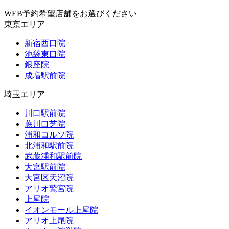
WEB予約希望店舗をお選びください
東京エリア
新宿西口院
池袋東口院
銀座院
成増駅前院
埼玉エリア
川口駅前院
蕨川口芝院
浦和コルソ院
北浦和駅前院
武蔵浦和駅前院
大宮駅前院
大宮区天沼院
アリオ鷲宮院
上尾院
イオンモール上尾院
アリオ上尾院