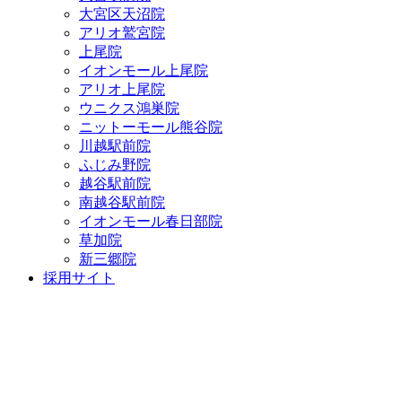
大宮区天沼院
アリオ鷲宮院
上尾院
イオンモール上尾院
アリオ上尾院
ウニクス鴻巣院
ニットーモール熊谷院
川越駅前院
ふじみ野院
越谷駅前院
南越谷駅前院
イオンモール春日部院
草加院
新三郷院
採用サイト