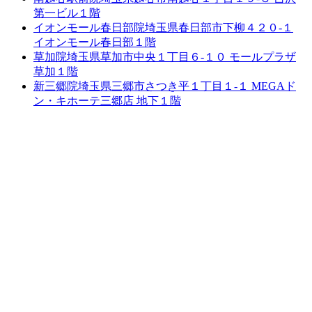
第一ビル１階
イオンモール春日部院
埼玉県春日部市下柳４２０-１
イオンモール春日部１階
草加院
埼玉県草加市中央１丁目６-１０ モールプラザ
草加１階
新三郷院
埼玉県三郷市さつき平１丁目１-１ MEGAド
ン・キホーテ三郷店 地下１階