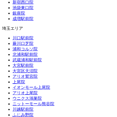
新宿西口院
池袋東口院
銀座院
成増駅前院
埼玉エリア
川口駅前院
蕨川口芝院
浦和コルソ院
北浦和駅前院
武蔵浦和駅前院
大宮駅前院
大宮区天沼院
アリオ鷲宮院
上尾院
イオンモール上尾院
アリオ上尾院
ウニクス鴻巣院
ニットーモール熊谷院
川越駅前院
ふじみ野院