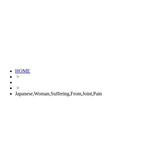
HOME
>
>
Japanese,Woman,Suffering,From,Joint,Pain