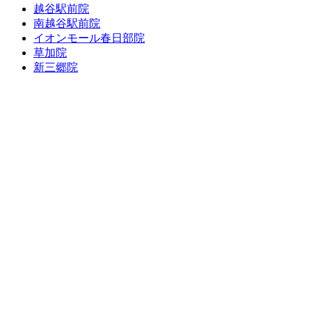
越谷駅前院
南越谷駅前院
イオンモール春日部院
草加院
新三郷院