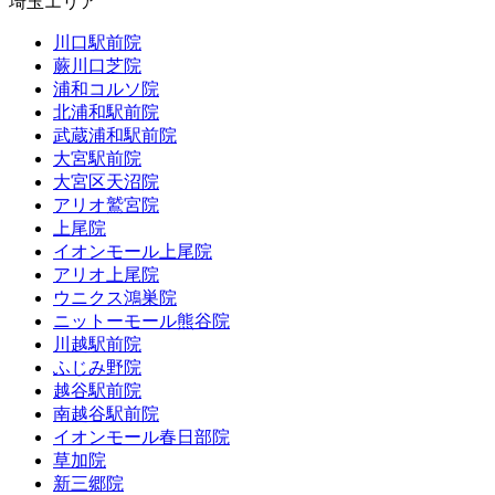
埼玉エリア
川口駅前院
蕨川口芝院
浦和コルソ院
北浦和駅前院
武蔵浦和駅前院
大宮駅前院
大宮区天沼院
アリオ鷲宮院
上尾院
イオンモール上尾院
アリオ上尾院
ウニクス鴻巣院
ニットーモール熊谷院
川越駅前院
ふじみ野院
越谷駅前院
南越谷駅前院
イオンモール春日部院
草加院
新三郷院