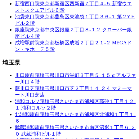
新宿西口院
東京都新宿区西新宿７丁目４-５ 新宿ウエ
ストスクエアビル６階
池袋東口院
東京都豊島区東池袋１丁目３６-１ 第２Y.H
ビル２階
銀座院
東京都中央区銀座２丁目８-１２ クローバー銀
座ビル４階
成増駅前院
東京都板橋区成増２丁目２１-２ MEGAド
ン・キホーテ５階
埼玉県
川口駅前院
埼玉県川口市栄町３丁目５-１５ α-アルファ
ー川口４階
蕨川口芝院
埼玉県川口市芝２丁目１４-２４ マミーマ
ート川口芝店
浦和コルソ院
埼玉県さいたま市浦和区高砂１丁目１２-
１ 浦和コルソ２階
北浦和駅前院
埼玉県さいたま市浦和区北浦和１丁目１-
６
武蔵浦和駅前院
埼玉県さいたま市南区沼影１丁目６-２
０ 武蔵浦和ビル１階