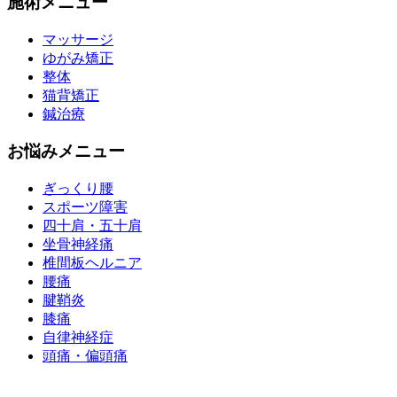
施術メニュー
マッサージ
ゆがみ矯正
整体
猫背矯正
鍼治療
お悩みメニュー
ぎっくり腰
スポーツ障害
四十肩・五十肩
坐骨神経痛
椎間板ヘルニア
腰痛
腱鞘炎
膝痛
自律神経症
頭痛・偏頭痛
運営会社 株式会社くまのみ