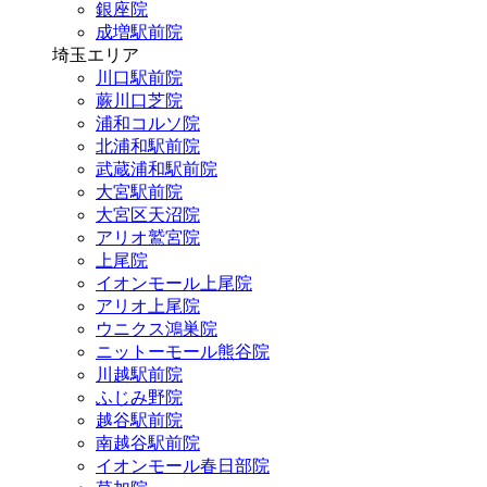
銀座院
成増駅前院
埼玉エリア
川口駅前院
蕨川口芝院
浦和コルソ院
北浦和駅前院
武蔵浦和駅前院
大宮駅前院
大宮区天沼院
アリオ鷲宮院
上尾院
イオンモール上尾院
アリオ上尾院
ウニクス鴻巣院
ニットーモール熊谷院
川越駅前院
ふじみ野院
越谷駅前院
南越谷駅前院
イオンモール春日部院