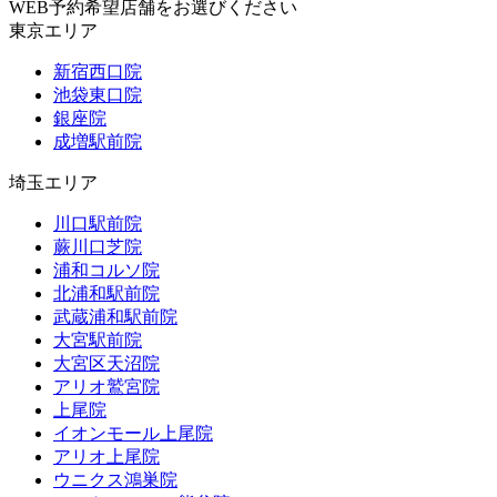
WEB予約希望店舗をお選びください
東京エリア
新宿西口院
池袋東口院
銀座院
成増駅前院
埼玉エリア
川口駅前院
蕨川口芝院
浦和コルソ院
北浦和駅前院
武蔵浦和駅前院
大宮駅前院
大宮区天沼院
アリオ鷲宮院
上尾院
イオンモール上尾院
アリオ上尾院
ウニクス鴻巣院