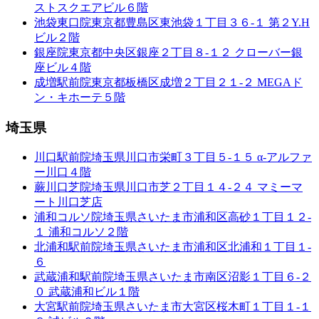
ストスクエアビル６階
池袋東口院
東京都豊島区東池袋１丁目３６-１ 第２Y.H
ビル２階
銀座院
東京都中央区銀座２丁目８-１２ クローバー銀
座ビル４階
成増駅前院
東京都板橋区成増２丁目２１-２ MEGAド
ン・キホーテ５階
埼玉県
川口駅前院
埼玉県川口市栄町３丁目５-１５ α-アルファ
ー川口４階
蕨川口芝院
埼玉県川口市芝２丁目１４-２４ マミーマ
ート川口芝店
浦和コルソ院
埼玉県さいたま市浦和区高砂１丁目１２-
１ 浦和コルソ２階
北浦和駅前院
埼玉県さいたま市浦和区北浦和１丁目１-
６
武蔵浦和駅前院
埼玉県さいたま市南区沼影１丁目６-２
０ 武蔵浦和ビル１階
大宮駅前院
埼玉県さいたま市大宮区桜木町１丁目１-１