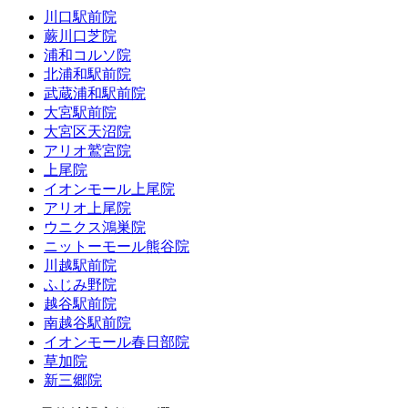
川口駅前院
蕨川口芝院
浦和コルソ院
北浦和駅前院
武蔵浦和駅前院
大宮駅前院
大宮区天沼院
アリオ鷲宮院
上尾院
イオンモール上尾院
アリオ上尾院
ウニクス鴻巣院
ニットーモール熊谷院
川越駅前院
ふじみ野院
越谷駅前院
南越谷駅前院
イオンモール春日部院
草加院
新三郷院