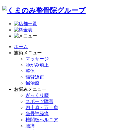
ホーム
施術メニュー
マッサージ
ゆがみ矯正
整体
猫背矯正
鍼治療
お悩みメニュー
ぎっくり腰
スポーツ障害
四十肩・五十肩
坐骨神経痛
椎間板ヘルニア
腰痛