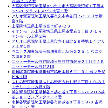
８ 誠ビル２階
大宮区天沼院
埼玉県さいたま市大宮区天沼町１丁目４
５９-１ グランドメゾン大宮１階
アリオ鷲宮院
埼玉県久喜市久本寺谷田７-１ アリオ鷲
宮１階
上尾院
埼玉県上尾市宮本町９-２８
イオンモール上尾院
埼玉県上尾市愛宕３丁目８-１ イ
オンモール上尾２階
アリオ上尾院
埼玉県上尾市壱丁目北２９番地１４ アリ
オ上尾１階
ウニクス鴻巣院
埼玉県鴻巣市北新宿２２５-１ ウニク
ス鴻巣２階
ニットーモール熊谷院
埼玉県熊谷市銀座２丁目２４５
ニットーモール熊谷３階
川越駅前院
埼玉県川越市脇田本町６丁目９ 川越プラザ
ビル１階
ふじみ野院
埼玉県ふじみ野市うれし野２丁目１０-８７
トナリエふじみ野１階
越谷駅前院
埼玉県越谷市越ヶ谷１丁目１６-６ ALCo越
谷ショッピングスクエア２階
南越谷駅前院
埼玉県越谷市南越谷１丁目１９-８ 吉沢
第一ビル１階