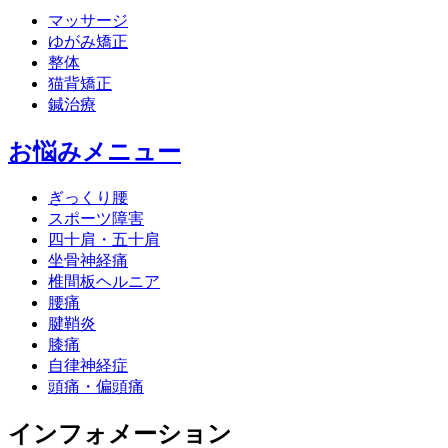
マッサージ
ゆがみ矯正
整体
猫背矯正
鍼治療
お悩みメニュー
ぎっくり腰
スポーツ障害
四十肩・五十肩
坐骨神経痛
椎間板ヘルニア
腰痛
腱鞘炎
膝痛
自律神経症
頭痛・偏頭痛
インフォメーション