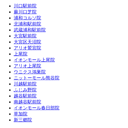
川口駅前院
蕨川口芝院
浦和コルソ院
北浦和駅前院
武蔵浦和駅前院
大宮駅前院
大宮区天沼院
アリオ鷲宮院
上尾院
イオンモール上尾院
アリオ上尾院
ウニクス鴻巣院
ニットーモール熊谷院
川越駅前院
ふじみ野院
越谷駅前院
南越谷駅前院
イオンモール春日部院
草加院
新三郷院