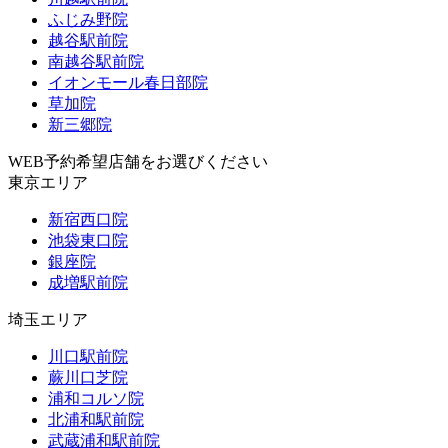
ふじみ野院
越谷駅前院
南越谷駅前院
イオンモール春日部院
草加院
新三郷院
WEB予約希望店舗をお選びください
東京エリア
新宿西口院
池袋東口院
銀座院
成増駅前院
埼玉エリア
川口駅前院
蕨川口芝院
浦和コルソ院
北浦和駅前院
武蔵浦和駅前院