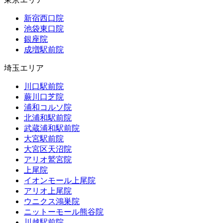
新宿西口院
池袋東口院
銀座院
成増駅前院
埼玉エリア
川口駅前院
蕨川口芝院
浦和コルソ院
北浦和駅前院
武蔵浦和駅前院
大宮駅前院
大宮区天沼院
アリオ鷲宮院
上尾院
イオンモール上尾院
アリオ上尾院
ウニクス鴻巣院
ニットーモール熊谷院
川越駅前院