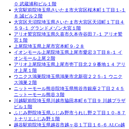
０ 武蔵浦和ビル１階
大宮駅前院
埼玉県さいたま市大宮区桜木町１丁目１-１
８ 誠ビル２階
大宮区天沼院
埼玉県さいたま市大宮区天沼町１丁目４
５９-１ グランドメゾン大宮１階
アリオ鷲宮院
埼玉県久喜市久本寺谷田７-１ アリオ鷲
宮１階
上尾院
埼玉県上尾市宮本町９-２８
イオンモール上尾院
埼玉県上尾市愛宕３丁目８-１ イ
オンモール上尾２階
アリオ上尾院
埼玉県上尾市壱丁目北２９番地１４ アリ
オ上尾１階
ウニクス鴻巣院
埼玉県鴻巣市北新宿２２５-１ ウニク
ス鴻巣２階
ニットーモール熊谷院
埼玉県熊谷市銀座２丁目２４５
ニットーモール熊谷３階
川越駅前院
埼玉県川越市脇田本町６丁目９ 川越プラザ
ビル１階
ふじみ野院
埼玉県ふじみ野市うれし野２丁目１０-８７
トナリエふじみ野１階
越谷駅前院
埼玉県越谷市越ヶ谷１丁目１６-６ ALCo越