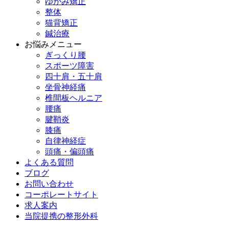
ゆがみ矯正
整体
猫背矯正
鍼治療
お悩みメニュー
ぎっくり腰
スポーツ障害
四十肩・五十肩
坐骨神経痛
椎間板ヘルニア
腰痛
腱鞘炎
膝痛
自律神経症
頭痛・偏頭痛
よくある質問
ブログ
お問い合わせ
コーポレートサイト
求人案内
当院提携の整形外科