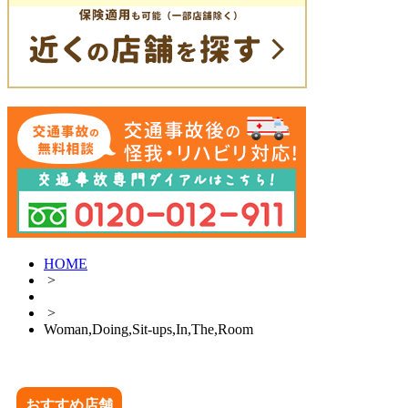
HOME
>
>
Woman,Doing,Sit-ups,In,The,Room
おすすめ店舗