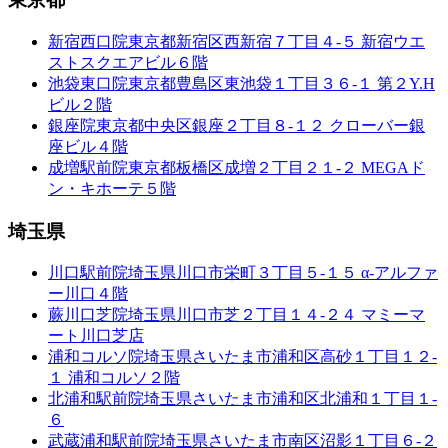
新宿西口院
東京都新宿区西新宿７丁目４-５ 新宿ウエ
ストスクエアビル６階
池袋東口院
東京都豊島区東池袋１丁目３６-１ 第２Y.H
ビル２階
銀座院
東京都中央区銀座２丁目８-１２ クローバー銀
座ビル４階
成増駅前院
東京都板橋区成増２丁目２１-２ MEGAド
ン・キホーテ５階
埼玉県
川口駅前院
埼玉県川口市栄町３丁目５-１５ α-アルファ
ー川口４階
蕨川口芝院
埼玉県川口市芝２丁目１４-２４ マミーマ
ート川口芝店
浦和コルソ院
埼玉県さいたま市浦和区高砂１丁目１２-
１ 浦和コルソ２階
北浦和駅前院
埼玉県さいたま市浦和区北浦和１丁目１-
６
武蔵浦和駅前院
埼玉県さいたま市南区沼影１丁目６-２