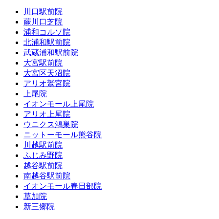
川口駅前院
蕨川口芝院
浦和コルソ院
北浦和駅前院
武蔵浦和駅前院
大宮駅前院
大宮区天沼院
アリオ鷲宮院
上尾院
イオンモール上尾院
アリオ上尾院
ウニクス鴻巣院
ニットーモール熊谷院
川越駅前院
ふじみ野院
越谷駅前院
南越谷駅前院
イオンモール春日部院
草加院
新三郷院