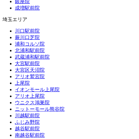
銀座院
成増駅前院
埼玉エリア
川口駅前院
蕨川口芝院
浦和コルソ院
北浦和駅前院
武蔵浦和駅前院
大宮駅前院
大宮区天沼院
アリオ鷲宮院
上尾院
イオンモール上尾院
アリオ上尾院
ウニクス鴻巣院
ニットーモール熊谷院
川越駅前院
ふじみ野院
越谷駅前院
南越谷駅前院