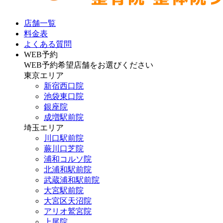
店舗一覧
料金表
よくある質問
WEB予約
WEB予約希望店舗をお選びください
東京エリア
新宿西口院
池袋東口院
銀座院
成増駅前院
埼玉エリア
川口駅前院
蕨川口芝院
浦和コルソ院
北浦和駅前院
武蔵浦和駅前院
大宮駅前院
大宮区天沼院
アリオ鷲宮院
上尾院