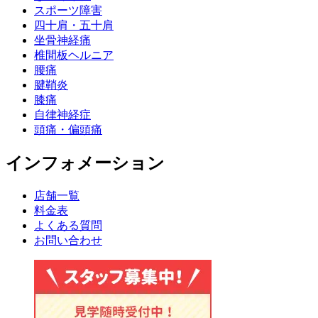
スポーツ障害
四十肩・五十肩
坐骨神経痛
椎間板ヘルニア
腰痛
腱鞘炎
膝痛
自律神経症
頭痛・偏頭痛
インフォメーション
店舗一覧
料金表
よくある質問
お問い合わせ