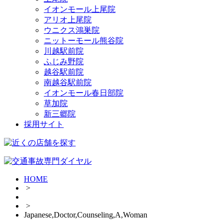
イオンモール上尾院
アリオ上尾院
ウニクス鴻巣院
ニットーモール熊谷院
川越駅前院
ふじみ野院
越谷駅前院
南越谷駅前院
イオンモール春日部院
草加院
新三郷院
採用サイト
HOME
>
>
Japanese,Doctor,Counseling,A,Woman