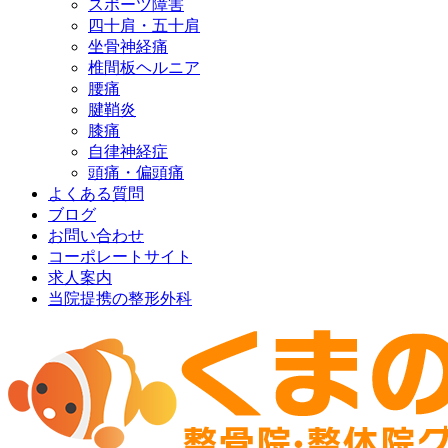
スポーツ障害
四十肩・五十肩
坐骨神経痛
椎間板ヘルニア
腰痛
腱鞘炎
膝痛
自律神経症
頭痛・偏頭痛
よくある質問
ブログ
お問い合わせ
コーポレートサイト
求人案内
当院提携の整形外科