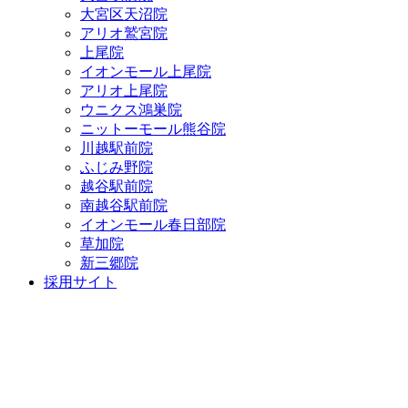
大宮区天沼院
アリオ鷲宮院
上尾院
イオンモール上尾院
アリオ上尾院
ウニクス鴻巣院
ニットーモール熊谷院
川越駅前院
ふじみ野院
越谷駅前院
南越谷駅前院
イオンモール春日部院
草加院
新三郷院
採用サイト