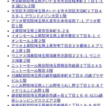
大宮駅前院
埼玉県さいたま市大宮区桜木町１丁目１-１
８ 誠ビル２階
大宮区天沼院
埼玉県さいたま市大宮区天沼町１丁目４
５９-１ グランドメゾン大宮１階
アリオ鷲宮院
埼玉県久喜市久本寺谷田７-１ アリオ鷲
宮１階
上尾院
埼玉県上尾市宮本町９-２８
イオンモール上尾院
埼玉県上尾市愛宕３丁目８-１ イ
オンモール上尾２階
アリオ上尾院
埼玉県上尾市壱丁目北２９番地１４ アリ
オ上尾１階
ウニクス鴻巣院
埼玉県鴻巣市北新宿２２５-１ ウニク
ス鴻巣２階
ニットーモール熊谷院
埼玉県熊谷市銀座２丁目２４５
ニットーモール熊谷３階
川越駅前院
埼玉県川越市脇田本町６丁目９ 川越プラザ
ビル１階
ふじみ野院
埼玉県ふじみ野市うれし野２丁目１０-８７
トナリエふじみ野１階
越谷駅前院
埼玉県越谷市越ヶ谷１丁目１６-６ ALCo越
谷ショッピングスクエア２階
南越谷駅前院
埼玉県越谷市南越谷１丁目１９-８ 吉沢