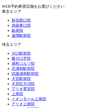
WEB予約希望店舗をお選びください
東京エリア
新宿西口院
池袋東口院
銀座院
成増駅前院
埼玉エリア
川口駅前院
蕨川口芝院
浦和コルソ院
北浦和駅前院
武蔵浦和駅前院
大宮駅前院
大宮区天沼院
アリオ鷲宮院
上尾院
イオンモール上尾院
アリオ上尾院