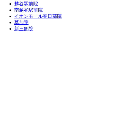
越谷駅前院
南越谷駅前院
イオンモール春日部院
草加院
新三郷院