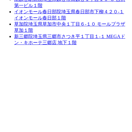
第一ビル１階
イオンモール春日部院
埼玉県春日部市下柳４２０-１
イオンモール春日部１階
草加院
埼玉県草加市中央１丁目６-１０ モールプラザ
草加１階
新三郷院
埼玉県三郷市さつき平１丁目１-１ MEGAド
ン・キホーテ三郷店 地下１階