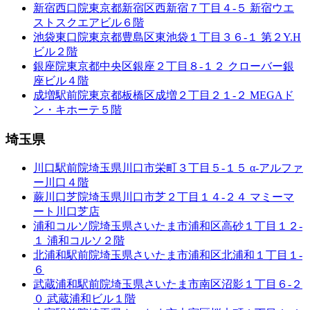
新宿西口院
東京都新宿区西新宿７丁目４-５ 新宿ウエ
ストスクエアビル６階
池袋東口院
東京都豊島区東池袋１丁目３６-１ 第２Y.H
ビル２階
銀座院
東京都中央区銀座２丁目８-１２ クローバー銀
座ビル４階
成増駅前院
東京都板橋区成増２丁目２１-２ MEGAド
ン・キホーテ５階
埼玉県
川口駅前院
埼玉県川口市栄町３丁目５-１５ α-アルファ
ー川口４階
蕨川口芝院
埼玉県川口市芝２丁目１４-２４ マミーマ
ート川口芝店
浦和コルソ院
埼玉県さいたま市浦和区高砂１丁目１２-
１ 浦和コルソ２階
北浦和駅前院
埼玉県さいたま市浦和区北浦和１丁目１-
６
武蔵浦和駅前院
埼玉県さいたま市南区沼影１丁目６-２
０ 武蔵浦和ビル１階