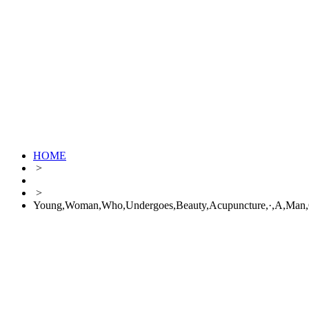
HOME
>
>
Young,Woman,Who,Undergoes,Beauty,Acupuncture,·,A,Man