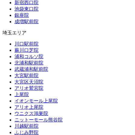
新宿西口院
池袋東口院
銀座院
成増駅前院
埼玉エリア
川口駅前院
蕨川口芝院
浦和コルソ院
北浦和駅前院
武蔵浦和駅前院
大宮駅前院
大宮区天沼院
アリオ鷲宮院
上尾院
イオンモール上尾院
アリオ上尾院
ウニクス鴻巣院
ニットーモール熊谷院
川越駅前院
ふじみ野院