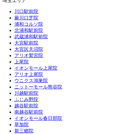
埼玉エリア
川口駅前院
蕨川口芝院
浦和コルソ院
北浦和駅前院
武蔵浦和駅前院
大宮駅前院
大宮区天沼院
アリオ鷲宮院
上尾院
イオンモール上尾院
アリオ上尾院
ウニクス鴻巣院
ニットーモール熊谷院
川越駅前院
ふじみ野院
越谷駅前院
南越谷駅前院
イオンモール春日部院
草加院
新三郷院