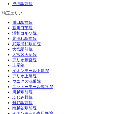
成増駅前院
埼玉エリア
川口駅前院
蕨川口芝院
浦和コルソ院
北浦和駅前院
武蔵浦和駅前院
大宮駅前院
大宮区天沼院
アリオ鷲宮院
上尾院
イオンモール上尾院
アリオ上尾院
ウニクス鴻巣院
ニットーモール熊谷院
川越駅前院
ふじみ野院
越谷駅前院
南越谷駅前院
イオンモール春日部院