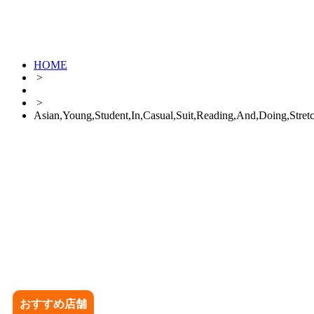
HOME
>
>
Asian,Young,Student,In,Casual,Suit,Reading,And,Doing,Stret
おすすめ店舗