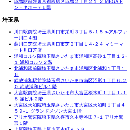
成増駅前院
東京都板橋区成増２丁目２１-２ MEGAド
ン・キホーテ５階
埼玉県
川口駅前院
埼玉県川口市栄町３丁目５-１５ α-アルファ
ー川口４階
蕨川口芝院
埼玉県川口市芝２丁目１４-２４ マミーマ
ート川口芝店
浦和コルソ院
埼玉県さいたま市浦和区高砂１丁目１２-
１ 浦和コルソ２階
北浦和駅前院
埼玉県さいたま市浦和区北浦和１丁目１-
６
武蔵浦和駅前院
埼玉県さいたま市南区沼影１丁目６-２
０ 武蔵浦和ビル１階
大宮駅前院
埼玉県さいたま市大宮区桜木町１丁目１-１
８ 誠ビル２階
大宮区天沼院
埼玉県さいたま市大宮区天沼町１丁目４
５９-１ グランドメゾン大宮１階
アリオ鷲宮院
埼玉県久喜市久本寺谷田７-１ アリオ鷲
宮１階
上尾院
埼玉県上尾市宮本町９-２８