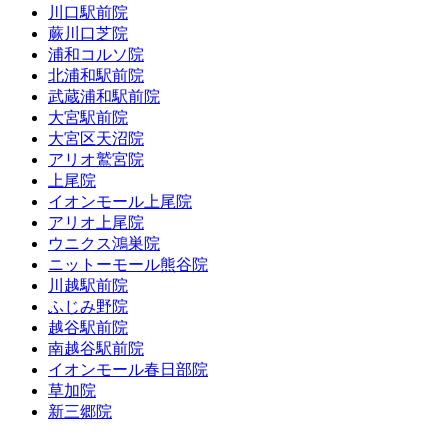
川口駅前院
蕨川口芝院
浦和コルソ院
北浦和駅前院
武蔵浦和駅前院
大宮駅前院
大宮区天沼院
アリオ鷲宮院
上尾院
イオンモール上尾院
アリオ上尾院
ウニクス鴻巣院
ニットーモール熊谷院
川越駅前院
ふじみ野院
越谷駅前院
南越谷駅前院
イオンモール春日部院
草加院
新三郷院