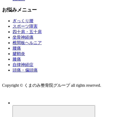
お悩みメニュー
ぎっくり腰
スポーツ障害
四十肩・五十肩
坐骨神経痛
椎間板ヘルニア
腰痛
腱鞘炎
膝痛
自律神経症
頭痛・偏頭痛
運営会社 株式会社くまのみ
Copyright © くまのみ整骨院グループ all rights reserved.