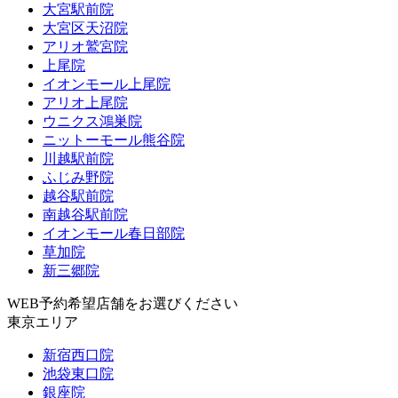
大宮駅前院
大宮区天沼院
アリオ鷲宮院
上尾院
イオンモール上尾院
アリオ上尾院
ウニクス鴻巣院
ニットーモール熊谷院
川越駅前院
ふじみ野院
越谷駅前院
南越谷駅前院
イオンモール春日部院
草加院
新三郷院
WEB予約希望店舗をお選びください
東京エリア
新宿西口院
池袋東口院
銀座院