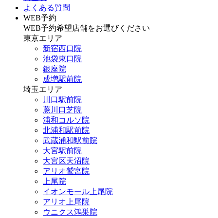
よくある質問
WEB予約
WEB予約希望店舗をお選びください
東京エリア
新宿西口院
池袋東口院
銀座院
成増駅前院
埼玉エリア
川口駅前院
蕨川口芝院
浦和コルソ院
北浦和駅前院
武蔵浦和駅前院
大宮駅前院
大宮区天沼院
アリオ鷲宮院
上尾院
イオンモール上尾院
アリオ上尾院
ウニクス鴻巣院