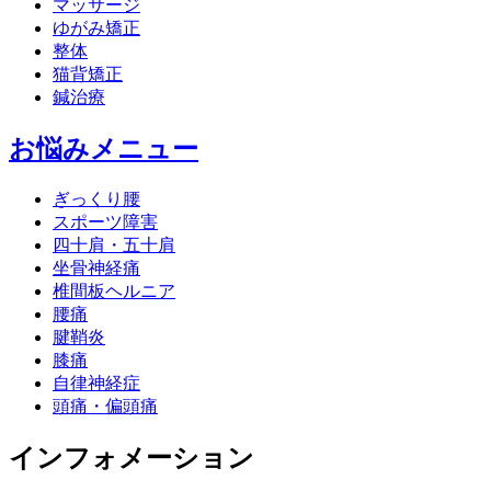
マッサージ
ゆがみ矯正
整体
猫背矯正
鍼治療
お悩みメニュー
ぎっくり腰
スポーツ障害
四十肩・五十肩
坐骨神経痛
椎間板ヘルニア
腰痛
腱鞘炎
膝痛
自律神経症
頭痛・偏頭痛
インフォメーション