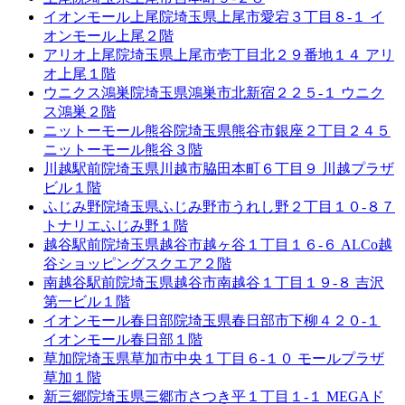
イオンモール上尾院
埼玉県上尾市愛宕３丁目８-１ イ
オンモール上尾２階
アリオ上尾院
埼玉県上尾市壱丁目北２９番地１４ アリ
オ上尾１階
ウニクス鴻巣院
埼玉県鴻巣市北新宿２２５-１ ウニク
ス鴻巣２階
ニットーモール熊谷院
埼玉県熊谷市銀座２丁目２４５
ニットーモール熊谷３階
川越駅前院
埼玉県川越市脇田本町６丁目９ 川越プラザ
ビル１階
ふじみ野院
埼玉県ふじみ野市うれし野２丁目１０-８７
トナリエふじみ野１階
越谷駅前院
埼玉県越谷市越ヶ谷１丁目１６-６ ALCo越
谷ショッピングスクエア２階
南越谷駅前院
埼玉県越谷市南越谷１丁目１９-８ 吉沢
第一ビル１階
イオンモール春日部院
埼玉県春日部市下柳４２０-１
イオンモール春日部１階
草加院
埼玉県草加市中央１丁目６-１０ モールプラザ
草加１階
新三郷院
埼玉県三郷市さつき平１丁目１-１ MEGAド