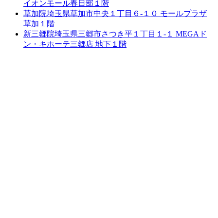
イオンモール春日部１階
草加院
埼玉県草加市中央１丁目６-１０ モールプラザ
草加１階
新三郷院
埼玉県三郷市さつき平１丁目１-１ MEGAド
ン・キホーテ三郷店 地下１階