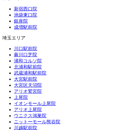
新宿西口院
池袋東口院
銀座院
成増駅前院
埼玉エリア
川口駅前院
蕨川口芝院
浦和コルソ院
北浦和駅前院
武蔵浦和駅前院
大宮駅前院
大宮区天沼院
アリオ鷲宮院
上尾院
イオンモール上尾院
アリオ上尾院
ウニクス鴻巣院
ニットーモール熊谷院
川越駅前院