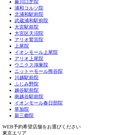
蕨川口芝院
浦和コルソ院
北浦和駅前院
武蔵浦和駅前院
大宮駅前院
大宮区天沼院
アリオ鷲宮院
上尾院
イオンモール上尾院
アリオ上尾院
ウニクス鴻巣院
ニットーモール熊谷院
川越駅前院
ふじみ野院
越谷駅前院
南越谷駅前院
イオンモール春日部院
草加院
新三郷院
WEB予約希望店舗をお選びください
東京エリア