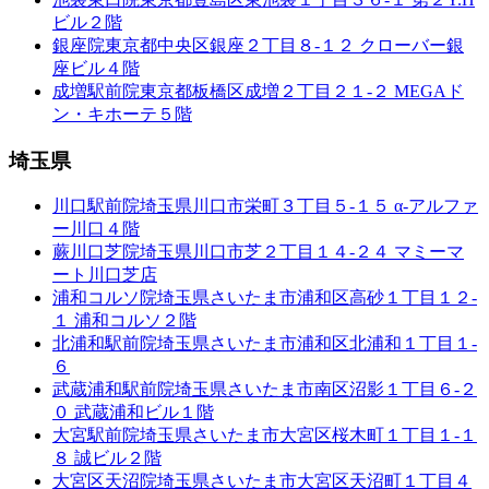
ビル２階
銀座院
東京都中央区銀座２丁目８-１２ クローバー銀
座ビル４階
成増駅前院
東京都板橋区成増２丁目２１-２ MEGAド
ン・キホーテ５階
埼玉県
川口駅前院
埼玉県川口市栄町３丁目５-１５ α-アルファ
ー川口４階
蕨川口芝院
埼玉県川口市芝２丁目１４-２４ マミーマ
ート川口芝店
浦和コルソ院
埼玉県さいたま市浦和区高砂１丁目１２-
１ 浦和コルソ２階
北浦和駅前院
埼玉県さいたま市浦和区北浦和１丁目１-
６
武蔵浦和駅前院
埼玉県さいたま市南区沼影１丁目６-２
０ 武蔵浦和ビル１階
大宮駅前院
埼玉県さいたま市大宮区桜木町１丁目１-１
８ 誠ビル２階
大宮区天沼院
埼玉県さいたま市大宮区天沼町１丁目４