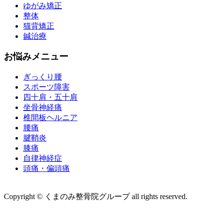
ゆがみ矯正
整体
猫背矯正
鍼治療
お悩みメニュー
ぎっくり腰
スポーツ障害
四十肩・五十肩
坐骨神経痛
椎間板ヘルニア
腰痛
腱鞘炎
膝痛
自律神経症
頭痛・偏頭痛
運営会社 株式会社くまのみ
Copyright © くまのみ整骨院グループ all rights reserved.