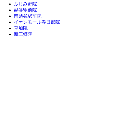
ふじみ野院
越谷駅前院
南越谷駅前院
イオンモール春日部院
草加院
新三郷院