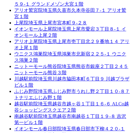
５９-１ グランドメゾン大宮１階
アリオ鷲宮院
埼玉県久喜市久本寺谷田７-１ アリオ鷲
宮１階
上尾院
埼玉県上尾市宮本町９-２８
イオンモール上尾院
埼玉県上尾市愛宕３丁目８-１ イ
オンモール上尾２階
アリオ上尾院
埼玉県上尾市壱丁目北２９番地１４ アリ
オ上尾１階
ウニクス鴻巣院
埼玉県鴻巣市北新宿２２５-１ ウニク
ス鴻巣２階
ニットーモール熊谷院
埼玉県熊谷市銀座２丁目２４５
ニットーモール熊谷３階
川越駅前院
埼玉県川越市脇田本町６丁目９ 川越プラザ
ビル１階
ふじみ野院
埼玉県ふじみ野市うれし野２丁目１０-８７
トナリエふじみ野１階
越谷駅前院
埼玉県越谷市越ヶ谷１丁目１６-６ ALCo越
谷ショッピングスクエア２階
南越谷駅前院
埼玉県越谷市南越谷１丁目１９-８ 吉沢
第一ビル１階
イオンモール春日部院
埼玉県春日部市下柳４２０-１