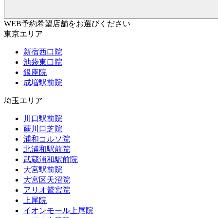
WEB予約希望店舗をお選びください
東京エリア
新宿西口院
池袋東口院
銀座院
成増駅前院
埼玉エリア
川口駅前院
蕨川口芝院
浦和コルソ院
北浦和駅前院
武蔵浦和駅前院
大宮駅前院
大宮区天沼院
アリオ鷲宮院
上尾院
イオンモール上尾院