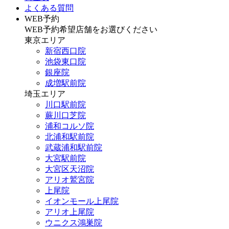
よくある質問
WEB予約
WEB予約希望店舗をお選びください
東京エリア
新宿西口院
池袋東口院
銀座院
成増駅前院
埼玉エリア
川口駅前院
蕨川口芝院
浦和コルソ院
北浦和駅前院
武蔵浦和駅前院
大宮駅前院
大宮区天沼院
アリオ鷲宮院
上尾院
イオンモール上尾院
アリオ上尾院
ウニクス鴻巣院