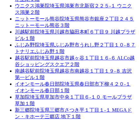
ウニクス鴻巣院
埼玉県鴻巣市北新宿２２５-１ ウニク
ス鴻巣２階
ニットーモール熊谷院
埼玉県熊谷市銀座２丁目２４５
ニットーモール熊谷３階
川越駅前院
埼玉県川越市脇田本町６丁目９ 川越プラザ
ビル１階
ふじみ野院
埼玉県ふじみ野市うれし野２丁目１０-８７
トナリエふじみ野１階
越谷駅前院
埼玉県越谷市越ヶ谷１丁目１６-６ ALCo越
谷ショッピングスクエア２階
南越谷駅前院
埼玉県越谷市南越谷１丁目１９-８ 吉沢
第一ビル１階
イオンモール春日部院
埼玉県春日部市下柳４２０-１
イオンモール春日部１階
草加院
埼玉県草加市中央１丁目６-１０ モールプラザ
草加１階
新三郷院
埼玉県三郷市さつき平１丁目１-１ MEGAド
ン・キホーテ三郷店 地下１階