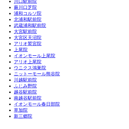
川口駅前院
蕨川口芝院
浦和コルソ院
北浦和駅前院
武蔵浦和駅前院
大宮駅前院
大宮区天沼院
アリオ鷲宮院
上尾院
イオンモール上尾院
アリオ上尾院
ウニクス鴻巣院
ニットーモール熊谷院
川越駅前院
ふじみ野院
越谷駅前院
南越谷駅前院
イオンモール春日部院
草加院
新三郷院