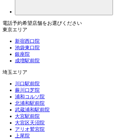
電話予約希望店舗をお選びください
東京エリア
新宿西口院
池袋東口院
銀座院
成増駅前院
埼玉エリア
川口駅前院
蕨川口芝院
浦和コルソ院
北浦和駅前院
武蔵浦和駅前院
大宮駅前院
大宮区天沼院
アリオ鷲宮院
上尾院