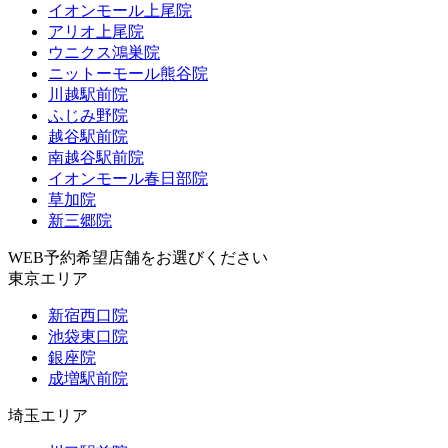
イオンモール上尾院
アリオ上尾院
ウニクス鴻巣院
ニットーモール熊谷院
川越駅前院
ふじみ野院
越谷駅前院
南越谷駅前院
イオンモール春日部院
草加院
新三郷院
WEB予約希望店舗をお選びください
東京エリア
新宿西口院
池袋東口院
銀座院
成増駅前院
埼玉エリア