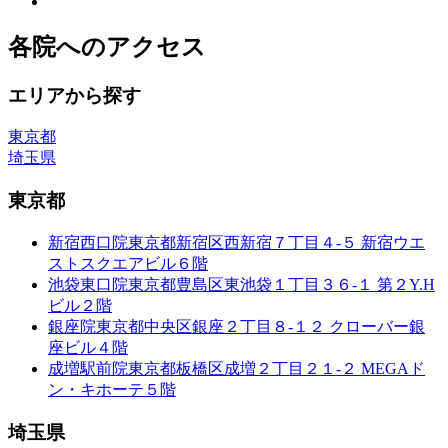
各院へのアクセス
エリアから探す
東京都
埼玉県
東京都
新宿西口院
東京都新宿区西新宿７丁目４-５ 新宿ウエ
ストスクエアビル６階
池袋東口院
東京都豊島区東池袋１丁目３６-１ 第２Y.H
ビル２階
銀座院
東京都中央区銀座２丁目８-１２ クローバー銀
座ビル４階
成増駅前院
東京都板橋区成増２丁目２１-２ MEGAド
ン・キホーテ５階
埼玉県