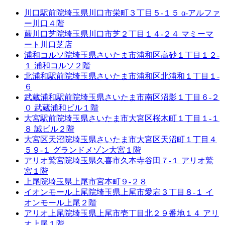
川口駅前院
埼玉県川口市栄町３丁目５-１５ α-アルファ
ー川口４階
蕨川口芝院
埼玉県川口市芝２丁目１４-２４ マミーマ
ート川口芝店
浦和コルソ院
埼玉県さいたま市浦和区高砂１丁目１２-
１ 浦和コルソ２階
北浦和駅前院
埼玉県さいたま市浦和区北浦和１丁目１-
６
武蔵浦和駅前院
埼玉県さいたま市南区沼影１丁目６-２
０ 武蔵浦和ビル１階
大宮駅前院
埼玉県さいたま市大宮区桜木町１丁目１-１
８ 誠ビル２階
大宮区天沼院
埼玉県さいたま市大宮区天沼町１丁目４
５９-１ グランドメゾン大宮１階
アリオ鷲宮院
埼玉県久喜市久本寺谷田７-１ アリオ鷲
宮１階
上尾院
埼玉県上尾市宮本町９-２８
イオンモール上尾院
埼玉県上尾市愛宕３丁目８-１ イ
オンモール上尾２階
アリオ上尾院
埼玉県上尾市壱丁目北２９番地１４ アリ
オ上尾１階