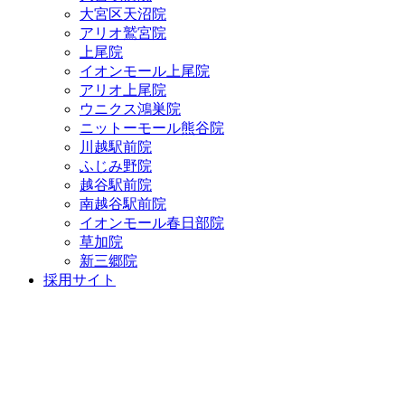
大宮区天沼院
アリオ鷲宮院
上尾院
イオンモール上尾院
アリオ上尾院
ウニクス鴻巣院
ニットーモール熊谷院
川越駅前院
ふじみ野院
越谷駅前院
南越谷駅前院
イオンモール春日部院
草加院
新三郷院
採用サイト