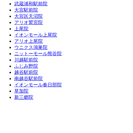
武蔵浦和駅前院
大宮駅前院
大宮区天沼院
アリオ鷲宮院
上尾院
イオンモール上尾院
アリオ上尾院
ウニクス鴻巣院
ニットーモール熊谷院
川越駅前院
ふじみ野院
越谷駅前院
南越谷駅前院
イオンモール春日部院
草加院
新三郷院