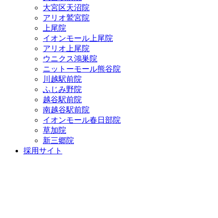
大宮区天沼院
アリオ鷲宮院
上尾院
イオンモール上尾院
アリオ上尾院
ウニクス鴻巣院
ニットーモール熊谷院
川越駅前院
ふじみ野院
越谷駅前院
南越谷駅前院
イオンモール春日部院
草加院
新三郷院
採用サイト