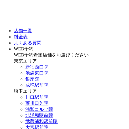
店舗一覧
料金表
よくある質問
WEB予約
WEB予約希望店舗をお選びください
東京エリア
新宿西口院
池袋東口院
銀座院
成増駅前院
埼玉エリア
川口駅前院
蕨川口芝院
浦和コルソ院
北浦和駅前院
武蔵浦和駅前院
大宮駅前院