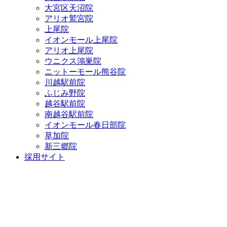
大宮区天沼院
アリオ鷲宮院
上尾院
イオンモール上尾院
アリオ上尾院
ウニクス鴻巣院
ニットーモール熊谷院
川越駅前院
ふじみ野院
越谷駅前院
南越谷駅前院
イオンモール春日部院
草加院
新三郷院
採用サイト