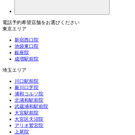
電話予約希望店舗をお選びください
東京エリア
新宿西口院
池袋東口院
銀座院
成増駅前院
埼玉エリア
川口駅前院
蕨川口芝院
浦和コルソ院
北浦和駅前院
武蔵浦和駅前院
大宮駅前院
大宮区天沼院
アリオ鷲宮院
上尾院