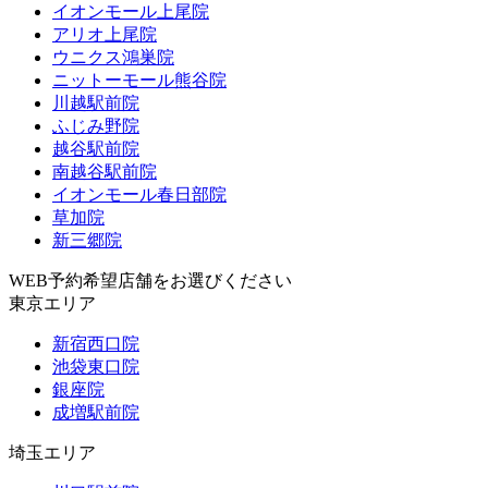
イオンモール上尾院
アリオ上尾院
ウニクス鴻巣院
ニットーモール熊谷院
川越駅前院
ふじみ野院
越谷駅前院
南越谷駅前院
イオンモール春日部院
草加院
新三郷院
WEB予約希望店舗をお選びください
東京エリア
新宿西口院
池袋東口院
銀座院
成増駅前院
埼玉エリア