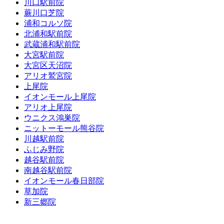
川口駅前院
蕨川口芝院
浦和コルソ院
北浦和駅前院
武蔵浦和駅前院
大宮駅前院
大宮区天沼院
アリオ鷲宮院
上尾院
イオンモール上尾院
アリオ上尾院
ウニクス鴻巣院
ニットーモール熊谷院
川越駅前院
ふじみ野院
越谷駅前院
南越谷駅前院
イオンモール春日部院
草加院
新三郷院