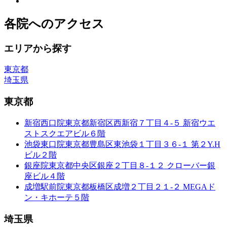
各院へのアクセス
エリアから探す
東京都
埼玉県
東京都
新宿西口院
東京都新宿区西新宿７丁目４-５ 新宿ウエ
ストスクエアビル６階
池袋東口院
東京都豊島区東池袋１丁目３６-１ 第２Y.H
ビル２階
銀座院
東京都中央区銀座２丁目８-１２ クローバー銀
座ビル４階
成増駅前院
東京都板橋区成増２丁目２１-２ MEGAド
ン・キホーテ５階
埼玉県