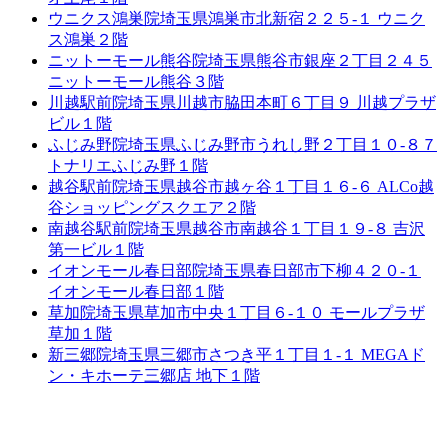
ウニクス鴻巣院
埼玉県鴻巣市北新宿２２５-１ ウニク
ス鴻巣２階
ニットーモール熊谷院
埼玉県熊谷市銀座２丁目２４５
ニットーモール熊谷３階
川越駅前院
埼玉県川越市脇田本町６丁目９ 川越プラザ
ビル１階
ふじみ野院
埼玉県ふじみ野市うれし野２丁目１０-８７
トナリエふじみ野１階
越谷駅前院
埼玉県越谷市越ヶ谷１丁目１６-６ ALCo越
谷ショッピングスクエア２階
南越谷駅前院
埼玉県越谷市南越谷１丁目１９-８ 吉沢
第一ビル１階
イオンモール春日部院
埼玉県春日部市下柳４２０-１
イオンモール春日部１階
草加院
埼玉県草加市中央１丁目６-１０ モールプラザ
草加１階
新三郷院
埼玉県三郷市さつき平１丁目１-１ MEGAド
ン・キホーテ三郷店 地下１階