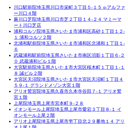
川口駅前院
埼玉県川口市栄町３丁目５-１５ α-アルファ
ー川口４階
蕨川口芝院
埼玉県川口市芝２丁目１４-２４ マミーマ
ート川口芝店
浦和コルソ院
埼玉県さいたま市浦和区高砂１丁目１２-
１ 浦和コルソ２階
北浦和駅前院
埼玉県さいたま市浦和区北浦和１丁目１-
６
武蔵浦和駅前院
埼玉県さいたま市南区沼影１丁目６-２
０ 武蔵浦和ビル１階
大宮駅前院
埼玉県さいたま市大宮区桜木町１丁目１-１
８ 誠ビル２階
大宮区天沼院
埼玉県さいたま市大宮区天沼町１丁目４
５９-１ グランドメゾン大宮１階
アリオ鷲宮院
埼玉県久喜市久本寺谷田７-１ アリオ鷲
宮１階
上尾院
埼玉県上尾市宮本町９-２８
イオンモール上尾院
埼玉県上尾市愛宕３丁目８-１ イ
オンモール上尾２階
アリオ上尾院
埼玉県上尾市壱丁目北２９番地１４ アリ
オ上尾１階