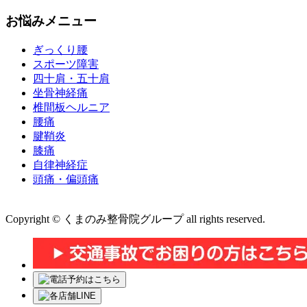
お悩みメニュー
ぎっくり腰
スポーツ障害
四十肩・五十肩
坐骨神経痛
椎間板ヘルニア
腰痛
腱鞘炎
膝痛
自律神経症
頭痛・偏頭痛
運営会社 株式会社くまのみ
Copyright © くまのみ整骨院グループ all rights reserved.