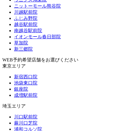
ニットーモール熊谷院
川越駅前院
ふじみ野院
越谷駅前院
南越谷駅前院
イオンモール春日部院
草加院
新三郷院
WEB予約希望店舗をお選びください
東京エリア
新宿西口院
池袋東口院
銀座院
成増駅前院
埼玉エリア
川口駅前院
蕨川口芝院
浦和コルソ院