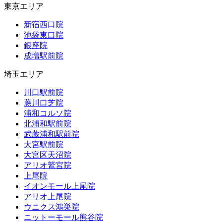
東京エリア
新宿西口院
池袋東口院
銀座院
成増駅前院
埼玉エリア
川口駅前院
蕨川口芝院
浦和コルソ院
北浦和駅前院
武蔵浦和駅前院
大宮駅前院
大宮区天沼院
アリオ鷲宮院
上尾院
イオンモール上尾院
アリオ上尾院
ウニクス鴻巣院
ニットーモール熊谷院