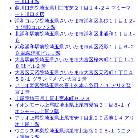
ー川口４階
蕨川口芝院
埼玉県川口市芝２丁目１４-２４ マミーマ
ート川口芝店
浦和コルソ院
埼玉県さいたま市浦和区高砂１丁目１２-
１ 浦和コルソ２階
北浦和駅前院
埼玉県さいたま市浦和区北浦和１丁目１-
６
武蔵浦和駅前院
埼玉県さいたま市南区沼影１丁目６-２
０ 武蔵浦和ビル１階
大宮駅前院
埼玉県さいたま市大宮区桜木町１丁目１-１
８ 誠ビル２階
大宮区天沼院
埼玉県さいたま市大宮区天沼町１丁目４
５９-１ グランドメゾン大宮１階
アリオ鷲宮院
埼玉県久喜市久本寺谷田７-１ アリオ鷲
宮１階
上尾院
埼玉県上尾市宮本町９-２８
イオンモール上尾院
埼玉県上尾市愛宕３丁目８-１ イ
オンモール上尾２階
アリオ上尾院
埼玉県上尾市壱丁目北２９番地１４ アリ
オ上尾１階
ウニクス鴻巣院
埼玉県鴻巣市北新宿２２５-１ ウニク
ス鴻巣２階