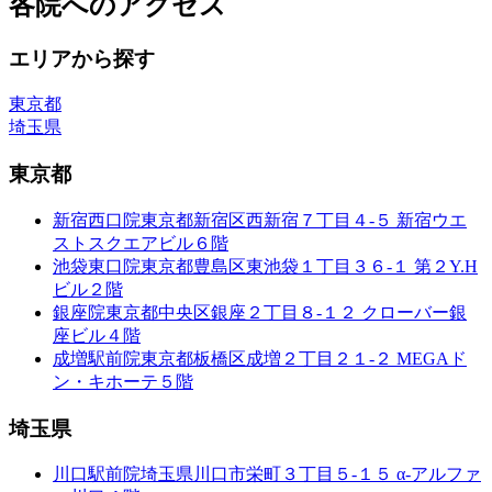
各院へのアクセス
エリアから探す
東京都
埼玉県
東京都
新宿西口院
東京都新宿区西新宿７丁目４-５ 新宿ウエ
ストスクエアビル６階
池袋東口院
東京都豊島区東池袋１丁目３６-１ 第２Y.H
ビル２階
銀座院
東京都中央区銀座２丁目８-１２ クローバー銀
座ビル４階
成増駅前院
東京都板橋区成増２丁目２１-２ MEGAド
ン・キホーテ５階
埼玉県
川口駅前院
埼玉県川口市栄町３丁目５-１５ α-アルファ