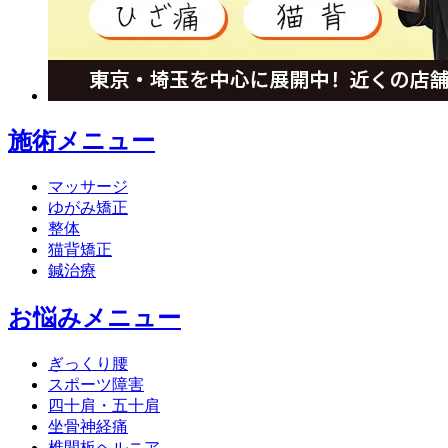
施術メニュー
マッサージ
ゆがみ矯正
整体
猫背矯正
鍼治療
お悩みメニュー
ぎっくり腰
スポーツ障害
四十肩・五十肩
坐骨神経痛
椎間板ヘルニア