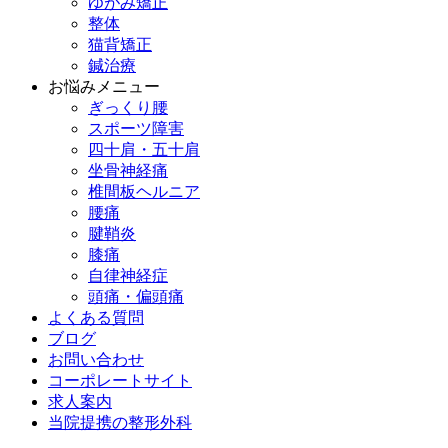
ゆがみ矯正
整体
猫背矯正
鍼治療
お悩みメニュー
ぎっくり腰
スポーツ障害
四十肩・五十肩
坐骨神経痛
椎間板ヘルニア
腰痛
腱鞘炎
膝痛
自律神経症
頭痛・偏頭痛
よくある質問
ブログ
お問い合わせ
コーポレートサイト
求人案内
当院提携の整形外科