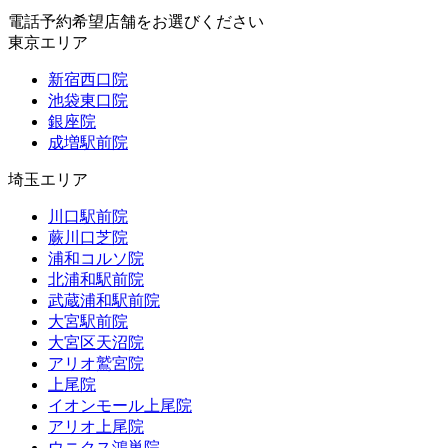
電話予約希望店舗をお選びください
東京エリア
新宿西口院
池袋東口院
銀座院
成増駅前院
埼玉エリア
川口駅前院
蕨川口芝院
浦和コルソ院
北浦和駅前院
武蔵浦和駅前院
大宮駅前院
大宮区天沼院
アリオ鷲宮院
上尾院
イオンモール上尾院
アリオ上尾院
ウニクス鴻巣院