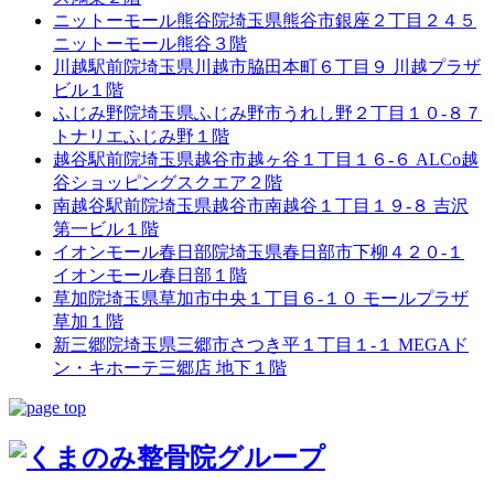
ニットーモール熊谷院
埼玉県熊谷市銀座２丁目２４５
ニットーモール熊谷３階
川越駅前院
埼玉県川越市脇田本町６丁目９ 川越プラザ
ビル１階
ふじみ野院
埼玉県ふじみ野市うれし野２丁目１０-８７
トナリエふじみ野１階
越谷駅前院
埼玉県越谷市越ヶ谷１丁目１６-６ ALCo越
谷ショッピングスクエア２階
南越谷駅前院
埼玉県越谷市南越谷１丁目１９-８ 吉沢
第一ビル１階
イオンモール春日部院
埼玉県春日部市下柳４２０-１
イオンモール春日部１階
草加院
埼玉県草加市中央１丁目６-１０ モールプラザ
草加１階
新三郷院
埼玉県三郷市さつき平１丁目１-１ MEGAド
ン・キホーテ三郷店 地下１階