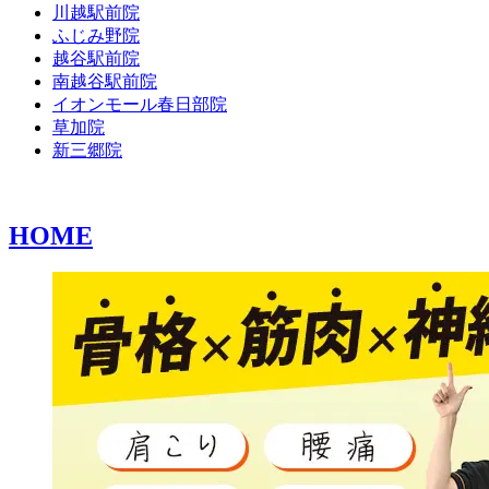
川越駅前院
ふじみ野院
越谷駅前院
南越谷駅前院
イオンモール春日部院
草加院
新三郷院
HOME