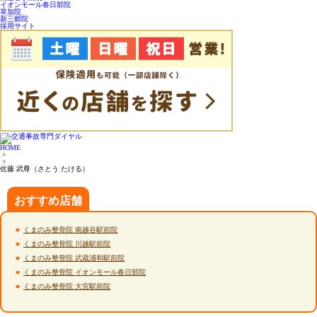
イオンモール春日部院
草加院
新三郷院
採用サイト
HOME
>
>
佐藤 武尊（さとう たける）
おすすめ店舗
くまのみ整骨院 南越谷駅前院
くまのみ整骨院 川越駅前院
くまのみ整骨院 武蔵浦和駅前院
くまのみ整骨院 イオンモール春日部院
くまのみ整骨院 大宮駅前院