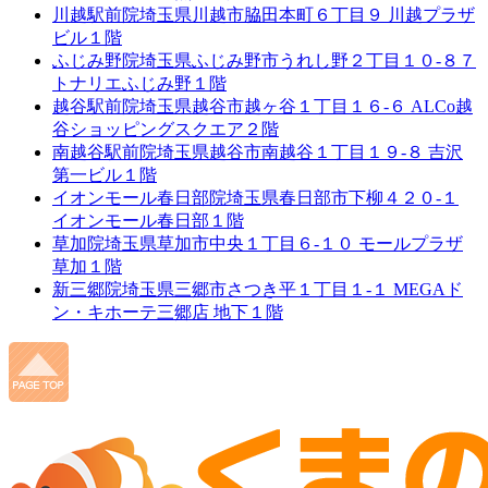
川越駅前院
埼玉県川越市脇田本町６丁目９ 川越プラザ
ビル１階
ふじみ野院
埼玉県ふじみ野市うれし野２丁目１０-８７
トナリエふじみ野１階
越谷駅前院
埼玉県越谷市越ヶ谷１丁目１６-６ ALCo越
谷ショッピングスクエア２階
南越谷駅前院
埼玉県越谷市南越谷１丁目１９-８ 吉沢
第一ビル１階
イオンモール春日部院
埼玉県春日部市下柳４２０-１
イオンモール春日部１階
草加院
埼玉県草加市中央１丁目６-１０ モールプラザ
草加１階
新三郷院
埼玉県三郷市さつき平１丁目１-１ MEGAド
ン・キホーテ三郷店 地下１階