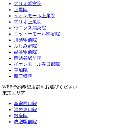
アリオ鷲宮院
上尾院
イオンモール上尾院
アリオ上尾院
ウニクス鴻巣院
ニットーモール熊谷院
川越駅前院
ふじみ野院
越谷駅前院
南越谷駅前院
イオンモール春日部院
草加院
新三郷院
WEB予約希望店舗をお選びください
東京エリア
新宿西口院
池袋東口院
銀座院
成増駅前院