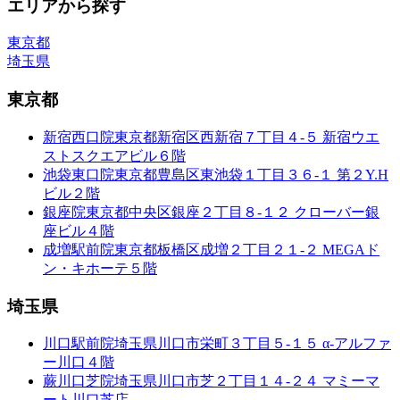
エリアから探す
東京都
埼玉県
東京都
新宿西口院
東京都新宿区西新宿７丁目４-５ 新宿ウエ
ストスクエアビル６階
池袋東口院
東京都豊島区東池袋１丁目３６-１ 第２Y.H
ビル２階
銀座院
東京都中央区銀座２丁目８-１２ クローバー銀
座ビル４階
成増駅前院
東京都板橋区成増２丁目２１-２ MEGAド
ン・キホーテ５階
埼玉県
川口駅前院
埼玉県川口市栄町３丁目５-１５ α-アルファ
ー川口４階
蕨川口芝院
埼玉県川口市芝２丁目１４-２４ マミーマ
ート川口芝店