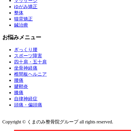
マッサージ
ゆがみ矯正
整体
猫背矯正
鍼治療
お悩みメニュー
ぎっくり腰
スポーツ障害
四十肩・五十肩
坐骨神経痛
椎間板ヘルニア
腰痛
腱鞘炎
膝痛
自律神経症
頭痛・偏頭痛
運営会社 株式会社くまのみ
Copyright © くまのみ整骨院グループ all rights reserved.