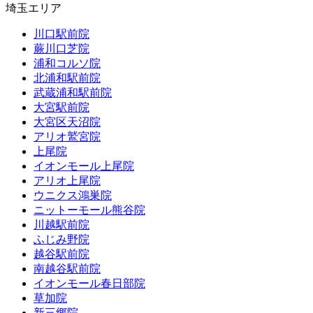
埼玉エリア
川口駅前院
蕨川口芝院
浦和コルソ院
北浦和駅前院
武蔵浦和駅前院
大宮駅前院
大宮区天沼院
アリオ鷲宮院
上尾院
イオンモール上尾院
アリオ上尾院
ウニクス鴻巣院
ニットーモール熊谷院
川越駅前院
ふじみ野院
越谷駅前院
南越谷駅前院
イオンモール春日部院
草加院
新三郷院