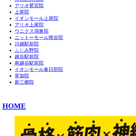
アリオ鷲宮院
上尾院
イオンモール上尾院
アリオ上尾院
ウニクス鴻巣院
ニットーモール熊谷院
川越駅前院
ふじみ野院
越谷駅前院
南越谷駅前院
イオンモール春日部院
草加院
新三郷院
HOME