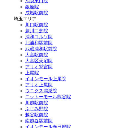
池袋東口院
銀座院
成増駅前院
埼玉エリア
川口駅前院
蕨川口芝院
浦和コルソ院
北浦和駅前院
武蔵浦和駅前院
大宮駅前院
大宮区天沼院
アリオ鷲宮院
上尾院
イオンモール上尾院
アリオ上尾院
ウニクス鴻巣院
ニットーモール熊谷院
川越駅前院
ふじみ野院
越谷駅前院
南越谷駅前院
イオンモール春日部院