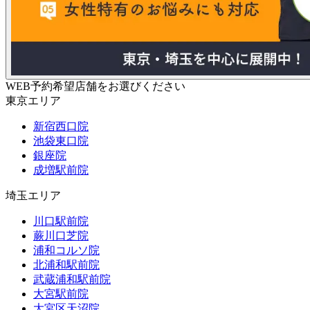
WEB予約希望店舗をお選びください
東京エリア
新宿西口院
池袋東口院
銀座院
成増駅前院
埼玉エリア
川口駅前院
蕨川口芝院
浦和コルソ院
北浦和駅前院
武蔵浦和駅前院
大宮駅前院
大宮区天沼院