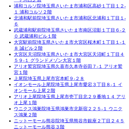
浦和コルソ院
埼玉県さいたま市浦和区高砂１丁目１２-
１ 浦和コルソ２階
北浦和駅前院
埼玉県さいたま市浦和区北浦和１丁目１-
６
武蔵浦和駅前院
埼玉県さいたま市南区沼影１丁目６-２
０ 武蔵浦和ビル１階
大宮駅前院
埼玉県さいたま市大宮区桜木町１丁目１-１
８ 誠ビル２階
大宮区天沼院
埼玉県さいたま市大宮区天沼町１丁目４
５９-１ グランドメゾン大宮１階
アリオ鷲宮院
埼玉県久喜市久本寺谷田７-１ アリオ鷲
宮１階
上尾院
埼玉県上尾市宮本町９-２８
イオンモール上尾院
埼玉県上尾市愛宕３丁目８-１ イ
オンモール上尾２階
アリオ上尾院
埼玉県上尾市壱丁目北２９番地１４ アリ
オ上尾１階
ウニクス鴻巣院
埼玉県鴻巣市北新宿２２５-１ ウニク
ス鴻巣２階
ニットーモール熊谷院
埼玉県熊谷市銀座２丁目２４５
ニットーモール熊谷３階