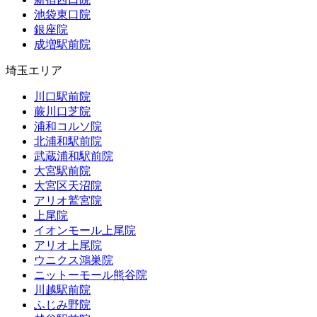
池袋東口院
銀座院
成増駅前院
埼玉エリア
川口駅前院
蕨川口芝院
浦和コルソ院
北浦和駅前院
武蔵浦和駅前院
大宮駅前院
大宮区天沼院
アリオ鷲宮院
上尾院
イオンモール上尾院
アリオ上尾院
ウニクス鴻巣院
ニットーモール熊谷院
川越駅前院
ふじみ野院