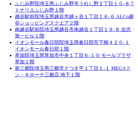
ふじみ野院
埼玉県ふじみ野市うれし野２丁目１０-８７
トナリエふじみ野１階
越谷駅前院
埼玉県越谷市越ヶ谷１丁目１６-６ ALCo越
谷ショッピングスクエア２階
南越谷駅前院
埼玉県越谷市南越谷１丁目１９-８ 吉沢
第一ビル１階
イオンモール春日部院
埼玉県春日部市下柳４２０-１
イオンモール春日部１階
草加院
埼玉県草加市中央１丁目６-１０ モールプラザ
草加１階
新三郷院
埼玉県三郷市さつき平１丁目１-１ MEGAド
ン・キホーテ三郷店 地下１階