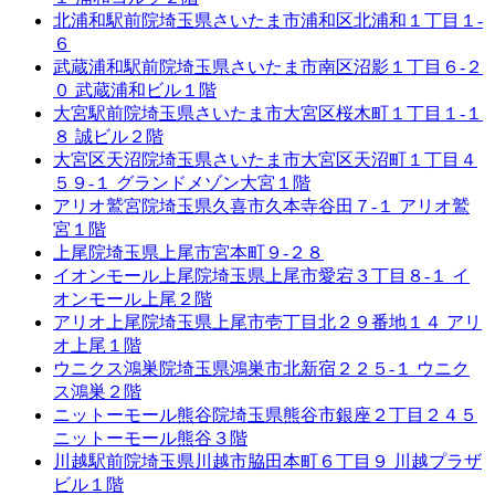
北浦和駅前院
埼玉県さいたま市浦和区北浦和１丁目１-
６
武蔵浦和駅前院
埼玉県さいたま市南区沼影１丁目６-２
０ 武蔵浦和ビル１階
大宮駅前院
埼玉県さいたま市大宮区桜木町１丁目１-１
８ 誠ビル２階
大宮区天沼院
埼玉県さいたま市大宮区天沼町１丁目４
５９-１ グランドメゾン大宮１階
アリオ鷲宮院
埼玉県久喜市久本寺谷田７-１ アリオ鷲
宮１階
上尾院
埼玉県上尾市宮本町９-２８
イオンモール上尾院
埼玉県上尾市愛宕３丁目８-１ イ
オンモール上尾２階
アリオ上尾院
埼玉県上尾市壱丁目北２９番地１４ アリ
オ上尾１階
ウニクス鴻巣院
埼玉県鴻巣市北新宿２２５-１ ウニク
ス鴻巣２階
ニットーモール熊谷院
埼玉県熊谷市銀座２丁目２４５
ニットーモール熊谷３階
川越駅前院
埼玉県川越市脇田本町６丁目９ 川越プラザ
ビル１階