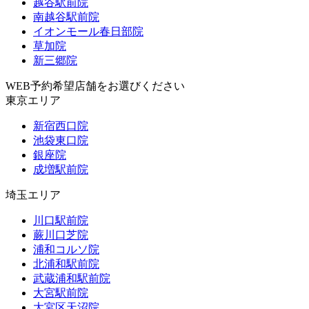
越谷駅前院
南越谷駅前院
イオンモール春日部院
草加院
新三郷院
WEB予約希望店舗をお選びください
東京エリア
新宿西口院
池袋東口院
銀座院
成増駅前院
埼玉エリア
川口駅前院
蕨川口芝院
浦和コルソ院
北浦和駅前院
武蔵浦和駅前院
大宮駅前院
大宮区天沼院