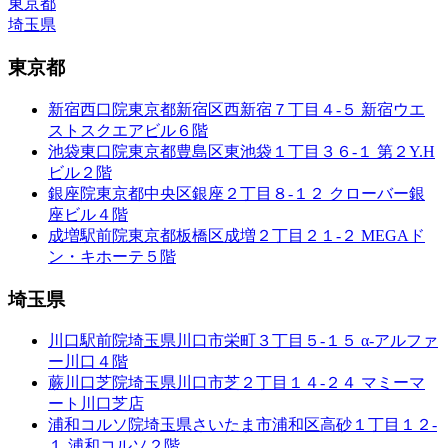
東京都
埼玉県
東京都
新宿西口院
東京都新宿区西新宿７丁目４-５ 新宿ウエ
ストスクエアビル６階
池袋東口院
東京都豊島区東池袋１丁目３６-１ 第２Y.H
ビル２階
銀座院
東京都中央区銀座２丁目８-１２ クローバー銀
座ビル４階
成増駅前院
東京都板橋区成増２丁目２１-２ MEGAド
ン・キホーテ５階
埼玉県
川口駅前院
埼玉県川口市栄町３丁目５-１５ α-アルファ
ー川口４階
蕨川口芝院
埼玉県川口市芝２丁目１４-２４ マミーマ
ート川口芝店
浦和コルソ院
埼玉県さいたま市浦和区高砂１丁目１２-
１ 浦和コルソ２階