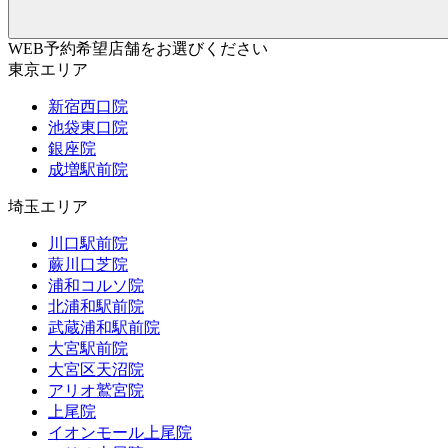
WEB予約希望店舗をお選びください
東京エリア
新宿西口院
池袋東口院
銀座院
成増駅前院
埼玉エリア
川口駅前院
蕨川口芝院
浦和コルソ院
北浦和駅前院
武蔵浦和駅前院
大宮駅前院
大宮区天沼院
アリオ鷲宮院
上尾院
イオンモール上尾院