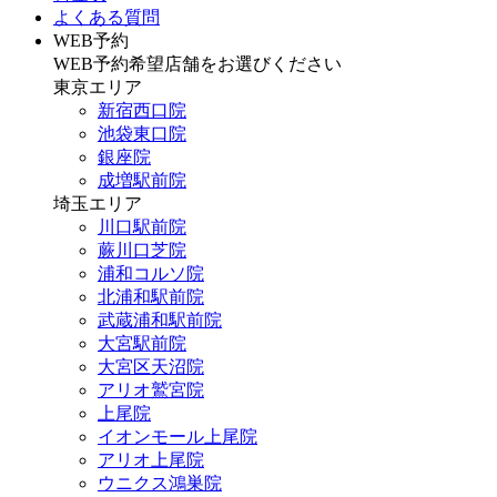
よくある質問
WEB予約
WEB予約希望店舗をお選びください
東京エリア
新宿西口院
池袋東口院
銀座院
成増駅前院
埼玉エリア
川口駅前院
蕨川口芝院
浦和コルソ院
北浦和駅前院
武蔵浦和駅前院
大宮駅前院
大宮区天沼院
アリオ鷲宮院
上尾院
イオンモール上尾院
アリオ上尾院
ウニクス鴻巣院