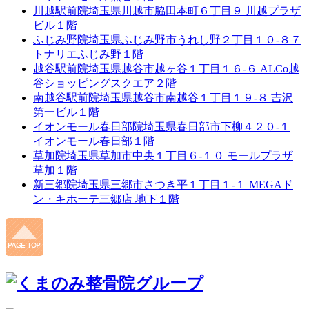
川越駅前院
埼玉県川越市脇田本町６丁目９ 川越プラザ
ビル１階
ふじみ野院
埼玉県ふじみ野市うれし野２丁目１０-８７
トナリエふじみ野１階
越谷駅前院
埼玉県越谷市越ヶ谷１丁目１６-６ ALCo越
谷ショッピングスクエア２階
南越谷駅前院
埼玉県越谷市南越谷１丁目１９-８ 吉沢
第一ビル１階
イオンモール春日部院
埼玉県春日部市下柳４２０-１
イオンモール春日部１階
草加院
埼玉県草加市中央１丁目６-１０ モールプラザ
草加１階
新三郷院
埼玉県三郷市さつき平１丁目１-１ MEGAド
ン・キホーテ三郷店 地下１階