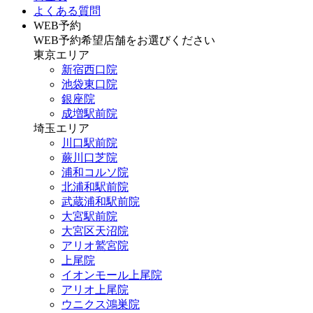
よくある質問
WEB予約
WEB予約希望店舗をお選びください
東京エリア
新宿西口院
池袋東口院
銀座院
成増駅前院
埼玉エリア
川口駅前院
蕨川口芝院
浦和コルソ院
北浦和駅前院
武蔵浦和駅前院
大宮駅前院
大宮区天沼院
アリオ鷲宮院
上尾院
イオンモール上尾院
アリオ上尾院
ウニクス鴻巣院