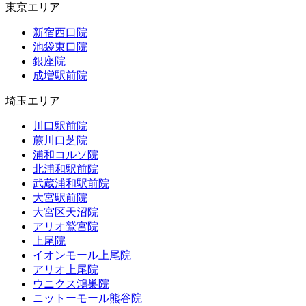
東京エリア
新宿西口院
池袋東口院
銀座院
成増駅前院
埼玉エリア
川口駅前院
蕨川口芝院
浦和コルソ院
北浦和駅前院
武蔵浦和駅前院
大宮駅前院
大宮区天沼院
アリオ鷲宮院
上尾院
イオンモール上尾院
アリオ上尾院
ウニクス鴻巣院
ニットーモール熊谷院