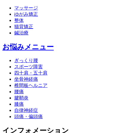
マッサージ
ゆがみ矯正
整体
猫背矯正
鍼治療
お悩みメニュー
ぎっくり腰
スポーツ障害
四十肩・五十肩
坐骨神経痛
椎間板ヘルニア
腰痛
腱鞘炎
膝痛
自律神経症
頭痛・偏頭痛
インフォメーション