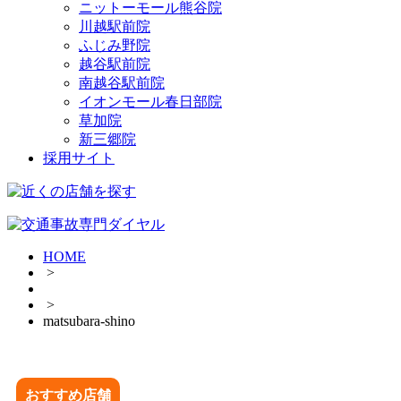
ニットーモール熊谷院
川越駅前院
ふじみ野院
越谷駅前院
南越谷駅前院
イオンモール春日部院
草加院
新三郷院
採用サイト
HOME
>
>
matsubara-shino
おすすめ店舗