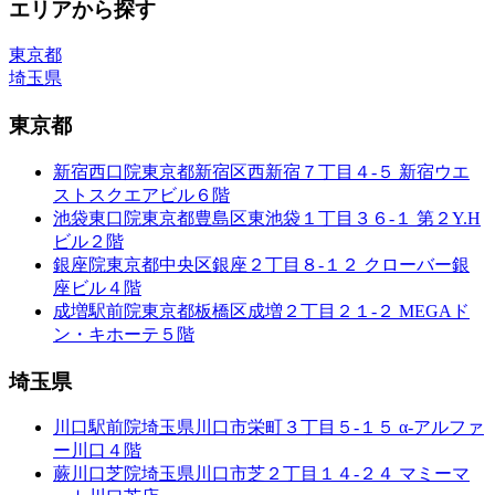
エリアから探す
東京都
埼玉県
東京都
新宿西口院
東京都新宿区西新宿７丁目４-５ 新宿ウエ
ストスクエアビル６階
池袋東口院
東京都豊島区東池袋１丁目３６-１ 第２Y.H
ビル２階
銀座院
東京都中央区銀座２丁目８-１２ クローバー銀
座ビル４階
成増駅前院
東京都板橋区成増２丁目２１-２ MEGAド
ン・キホーテ５階
埼玉県
川口駅前院
埼玉県川口市栄町３丁目５-１５ α-アルファ
ー川口４階
蕨川口芝院
埼玉県川口市芝２丁目１４-２４ マミーマ