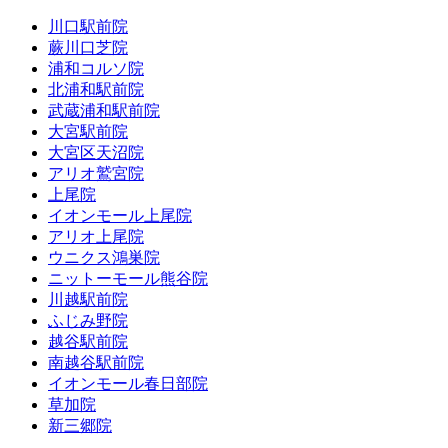
川口駅前院
蕨川口芝院
浦和コルソ院
北浦和駅前院
武蔵浦和駅前院
大宮駅前院
大宮区天沼院
アリオ鷲宮院
上尾院
イオンモール上尾院
アリオ上尾院
ウニクス鴻巣院
ニットーモール熊谷院
川越駅前院
ふじみ野院
越谷駅前院
南越谷駅前院
イオンモール春日部院
草加院
新三郷院