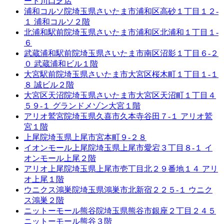
ート川口芝店
浦和コルソ院
埼玉県さいたま市浦和区高砂１丁目１２-
１ 浦和コルソ２階
北浦和駅前院
埼玉県さいたま市浦和区北浦和１丁目１-
６
武蔵浦和駅前院
埼玉県さいたま市南区沼影１丁目６-２
０ 武蔵浦和ビル１階
大宮駅前院
埼玉県さいたま市大宮区桜木町１丁目１-１
８ 誠ビル２階
大宮区天沼院
埼玉県さいたま市大宮区天沼町１丁目４
５９-１ グランドメゾン大宮１階
アリオ鷲宮院
埼玉県久喜市久本寺谷田７-１ アリオ鷲
宮１階
上尾院
埼玉県上尾市宮本町９-２８
イオンモール上尾院
埼玉県上尾市愛宕３丁目８-１ イ
オンモール上尾２階
アリオ上尾院
埼玉県上尾市壱丁目北２９番地１４ アリ
オ上尾１階
ウニクス鴻巣院
埼玉県鴻巣市北新宿２２５-１ ウニク
ス鴻巣２階
ニットーモール熊谷院
埼玉県熊谷市銀座２丁目２４５
ニットーモール熊谷３階