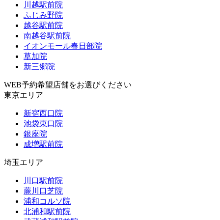
川越駅前院
ふじみ野院
越谷駅前院
南越谷駅前院
イオンモール春日部院
草加院
新三郷院
WEB予約希望店舗をお選びください
東京エリア
新宿西口院
池袋東口院
銀座院
成増駅前院
埼玉エリア
川口駅前院
蕨川口芝院
浦和コルソ院
北浦和駅前院