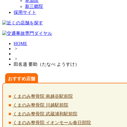
草加院
新三郷院
採用サイト
HOME
>
>
田名邉 要助（たなべ ようすけ）
おすすめ店舗
くまのみ整骨院 南越谷駅前院
くまのみ整骨院 川越駅前院
くまのみ整骨院 武蔵浦和駅前院
くまのみ整骨院 イオンモール春日部院