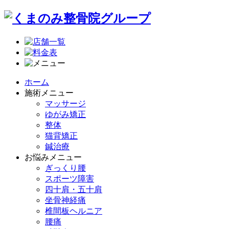
ホーム
施術メニュー
マッサージ
ゆがみ矯正
整体
猫背矯正
鍼治療
お悩みメニュー
ぎっくり腰
スポーツ障害
四十肩・五十肩
坐骨神経痛
椎間板ヘルニア
腰痛