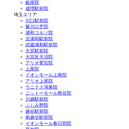
銀座院
成増駅前院
埼玉エリア
川口駅前院
蕨川口芝院
浦和コルソ院
北浦和駅前院
武蔵浦和駅前院
大宮駅前院
大宮区天沼院
アリオ鷲宮院
上尾院
イオンモール上尾院
アリオ上尾院
ウニクス鴻巣院
ニットーモール熊谷院
川越駅前院
ふじみ野院
越谷駅前院
南越谷駅前院
イオンモール春日部院