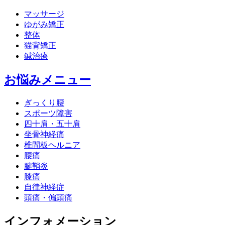
マッサージ
ゆがみ矯正
整体
猫背矯正
鍼治療
お悩みメニュー
ぎっくり腰
スポーツ障害
四十肩・五十肩
坐骨神経痛
椎間板ヘルニア
腰痛
腱鞘炎
膝痛
自律神経症
頭痛・偏頭痛
インフォメーション