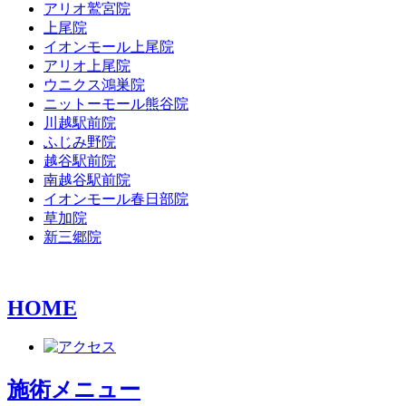
アリオ鷲宮院
上尾院
イオンモール上尾院
アリオ上尾院
ウニクス鴻巣院
ニットーモール熊谷院
川越駅前院
ふじみ野院
越谷駅前院
南越谷駅前院
イオンモール春日部院
草加院
新三郷院
HOME
施術メニュー