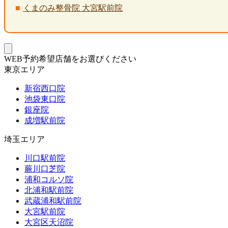
くまのみ整骨院 大宮駅前院
WEB予約希望店舗をお選びください
東京エリア
新宿西口院
池袋東口院
銀座院
成増駅前院
埼玉エリア
川口駅前院
蕨川口芝院
浦和コルソ院
北浦和駅前院
武蔵浦和駅前院
大宮駅前院
大宮区天沼院