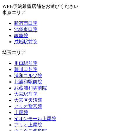
WEB予約希望店舗をお選びください
東京エリア
新宿西口院
池袋東口院
銀座院
成増駅前院
埼玉エリア
川口駅前院
蕨川口芝院
浦和コルソ院
北浦和駅前院
武蔵浦和駅前院
大宮駅前院
大宮区天沼院
アリオ鷲宮院
上尾院
イオンモール上尾院
アリオ上尾院
ウニクス鴻巣院