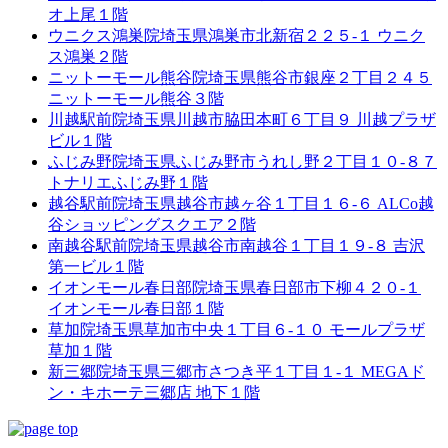
オ上尾１階
ウニクス鴻巣院
埼玉県鴻巣市北新宿２２５-１ ウニク
ス鴻巣２階
ニットーモール熊谷院
埼玉県熊谷市銀座２丁目２４５
ニットーモール熊谷３階
川越駅前院
埼玉県川越市脇田本町６丁目９ 川越プラザ
ビル１階
ふじみ野院
埼玉県ふじみ野市うれし野２丁目１０-８７
トナリエふじみ野１階
越谷駅前院
埼玉県越谷市越ヶ谷１丁目１６-６ ALCo越
谷ショッピングスクエア２階
南越谷駅前院
埼玉県越谷市南越谷１丁目１９-８ 吉沢
第一ビル１階
イオンモール春日部院
埼玉県春日部市下柳４２０-１
イオンモール春日部１階
草加院
埼玉県草加市中央１丁目６-１０ モールプラザ
草加１階
新三郷院
埼玉県三郷市さつき平１丁目１-１ MEGAド
ン・キホーテ三郷店 地下１階