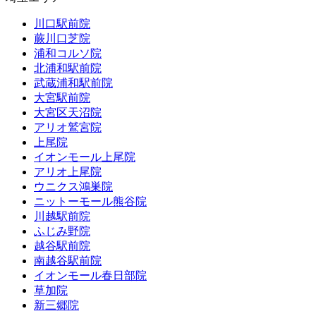
川口駅前院
蕨川口芝院
浦和コルソ院
北浦和駅前院
武蔵浦和駅前院
大宮駅前院
大宮区天沼院
アリオ鷲宮院
上尾院
イオンモール上尾院
アリオ上尾院
ウニクス鴻巣院
ニットーモール熊谷院
川越駅前院
ふじみ野院
越谷駅前院
南越谷駅前院
イオンモール春日部院
草加院
新三郷院