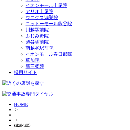
イオンモール上尾院
アリオ上尾院
ウニクス鴻巣院
ニットーモール熊谷院
川越駅前院
ふじみ野院
越谷駅前院
南越谷駅前院
イオンモール春日部院
草加院
新三郷院
採用サイト
HOME
>
>
sikaku05