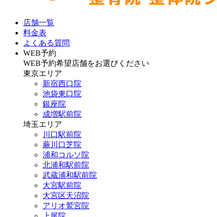
店舗一覧
料金表
よくある質問
WEB予約
WEB予約希望店舗をお選びください
東京エリア
新宿西口院
池袋東口院
銀座院
成増駅前院
埼玉エリア
川口駅前院
蕨川口芝院
浦和コルソ院
北浦和駅前院
武蔵浦和駅前院
大宮駅前院
大宮区天沼院
アリオ鷲宮院
上尾院