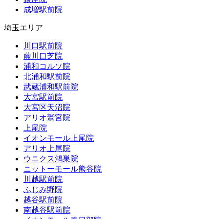
成増駅前院
埼玉エリア
川口駅前院
蕨川口芝院
浦和コルソ院
北浦和駅前院
武蔵浦和駅前院
大宮駅前院
大宮区天沼院
アリオ鷲宮院
上尾院
イオンモール上尾院
アリオ上尾院
ウニクス鴻巣院
ニットーモール熊谷院
川越駅前院
ふじみ野院
越谷駅前院
南越谷駅前院