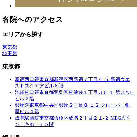
各院へのアクセス
エリアから探す
東京都
埼玉県
東京都
新宿西口院
東京都新宿区西新宿７丁目４-５ 新宿ウエ
ストスクエアビル６階
池袋東口院
東京都豊島区東池袋１丁目３６-１ 第２Y.H
ビル２階
銀座院
東京都中央区銀座２丁目８-１２ クローバー銀
座ビル４階
成増駅前院
東京都板橋区成増２丁目２１-２ MEGAド
ン・キホーテ５階