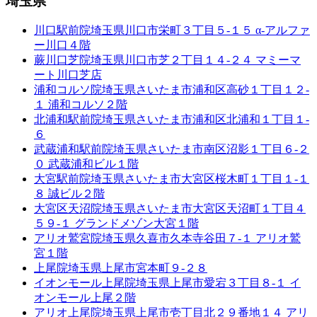
埼玉県
川口駅前院
埼玉県川口市栄町３丁目５-１５ α-アルファ
ー川口４階
蕨川口芝院
埼玉県川口市芝２丁目１４-２４ マミーマ
ート川口芝店
浦和コルソ院
埼玉県さいたま市浦和区高砂１丁目１２-
１ 浦和コルソ２階
北浦和駅前院
埼玉県さいたま市浦和区北浦和１丁目１-
６
武蔵浦和駅前院
埼玉県さいたま市南区沼影１丁目６-２
０ 武蔵浦和ビル１階
大宮駅前院
埼玉県さいたま市大宮区桜木町１丁目１-１
８ 誠ビル２階
大宮区天沼院
埼玉県さいたま市大宮区天沼町１丁目４
５９-１ グランドメゾン大宮１階
アリオ鷲宮院
埼玉県久喜市久本寺谷田７-１ アリオ鷲
宮１階
上尾院
埼玉県上尾市宮本町９-２８
イオンモール上尾院
埼玉県上尾市愛宕３丁目８-１ イ
オンモール上尾２階
アリオ上尾院
埼玉県上尾市壱丁目北２９番地１４ アリ