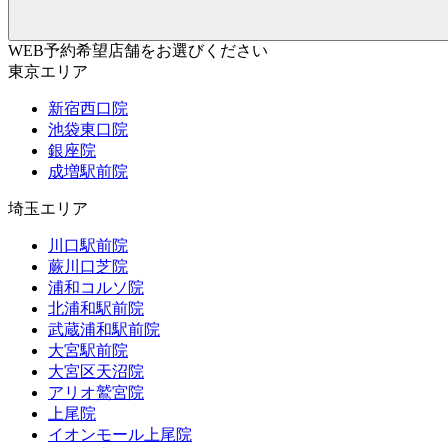
WEB予約希望店舗をお選びください
東京エリア
新宿西口院
池袋東口院
銀座院
成増駅前院
埼玉エリア
川口駅前院
蕨川口芝院
浦和コルソ院
北浦和駅前院
武蔵浦和駅前院
大宮駅前院
大宮区天沼院
アリオ鷲宮院
上尾院
イオンモール上尾院