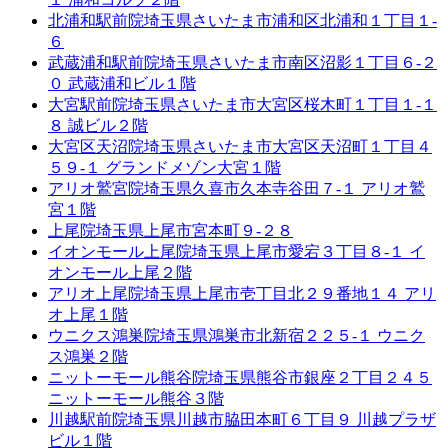
北浦和駅前院
埼玉県さいたま市浦和区北浦和１丁目１-
６
武蔵浦和駅前院
埼玉県さいたま市南区沼影１丁目６-２
０ 武蔵浦和ビル１階
大宮駅前院
埼玉県さいたま市大宮区桜木町１丁目１-１
８ 誠ビル２階
大宮区天沼院
埼玉県さいたま市大宮区天沼町１丁目４
５９-１ グランドメゾン大宮１階
アリオ鷲宮院
埼玉県久喜市久本寺谷田７-１ アリオ鷲
宮１階
上尾院
埼玉県上尾市宮本町９-２８
イオンモール上尾院
埼玉県上尾市愛宕３丁目８-１ イ
オンモール上尾２階
アリオ上尾院
埼玉県上尾市壱丁目北２９番地１４ アリ
オ上尾１階
ウニクス鴻巣院
埼玉県鴻巣市北新宿２２５-１ ウニク
ス鴻巣２階
ニットーモール熊谷院
埼玉県熊谷市銀座２丁目２４５
ニットーモール熊谷３階
川越駅前院
埼玉県川越市脇田本町６丁目９ 川越プラザ
ビル１階