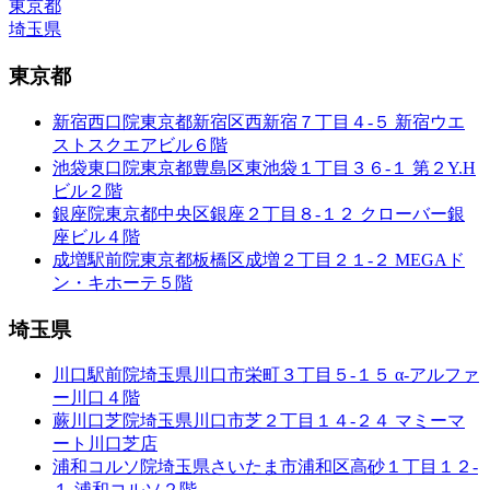
東京都
埼玉県
東京都
新宿西口院
東京都新宿区西新宿７丁目４-５ 新宿ウエ
ストスクエアビル６階
池袋東口院
東京都豊島区東池袋１丁目３６-１ 第２Y.H
ビル２階
銀座院
東京都中央区銀座２丁目８-１２ クローバー銀
座ビル４階
成増駅前院
東京都板橋区成増２丁目２１-２ MEGAド
ン・キホーテ５階
埼玉県
川口駅前院
埼玉県川口市栄町３丁目５-１５ α-アルファ
ー川口４階
蕨川口芝院
埼玉県川口市芝２丁目１４-２４ マミーマ
ート川口芝店
浦和コルソ院
埼玉県さいたま市浦和区高砂１丁目１２-
１ 浦和コルソ２階