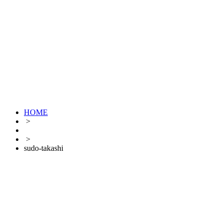
HOME
>
>
sudo-takashi