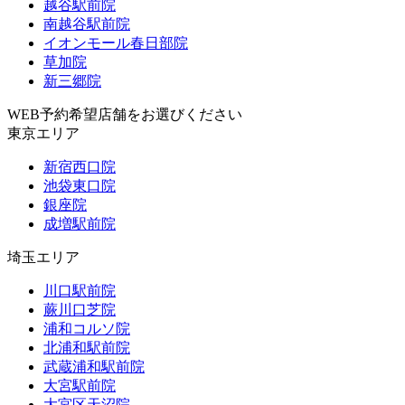
越谷駅前院
南越谷駅前院
イオンモール春日部院
草加院
新三郷院
WEB予約希望店舗をお選びください
東京エリア
新宿西口院
池袋東口院
銀座院
成増駅前院
埼玉エリア
川口駅前院
蕨川口芝院
浦和コルソ院
北浦和駅前院
武蔵浦和駅前院
大宮駅前院
大宮区天沼院