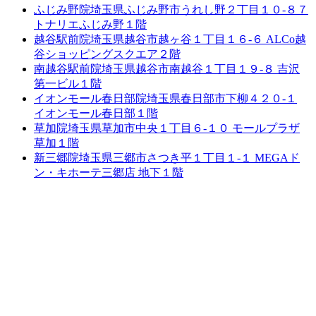
ふじみ野院
埼玉県ふじみ野市うれし野２丁目１０-８７
トナリエふじみ野１階
越谷駅前院
埼玉県越谷市越ヶ谷１丁目１６-６ ALCo越
谷ショッピングスクエア２階
南越谷駅前院
埼玉県越谷市南越谷１丁目１９-８ 吉沢
第一ビル１階
イオンモール春日部院
埼玉県春日部市下柳４２０-１
イオンモール春日部１階
草加院
埼玉県草加市中央１丁目６-１０ モールプラザ
草加１階
新三郷院
埼玉県三郷市さつき平１丁目１-１ MEGAド
ン・キホーテ三郷店 地下１階