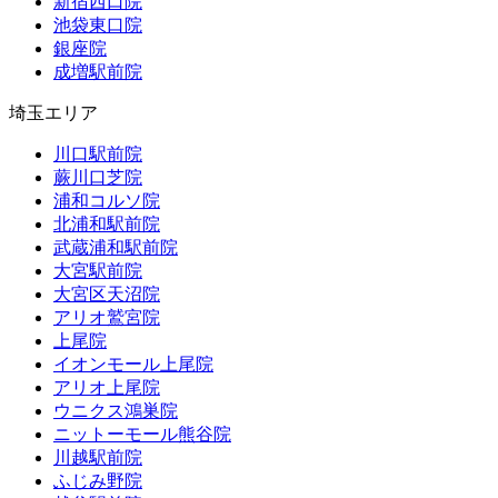
新宿西口院
池袋東口院
銀座院
成増駅前院
埼玉エリア
川口駅前院
蕨川口芝院
浦和コルソ院
北浦和駅前院
武蔵浦和駅前院
大宮駅前院
大宮区天沼院
アリオ鷲宮院
上尾院
イオンモール上尾院
アリオ上尾院
ウニクス鴻巣院
ニットーモール熊谷院
川越駅前院
ふじみ野院