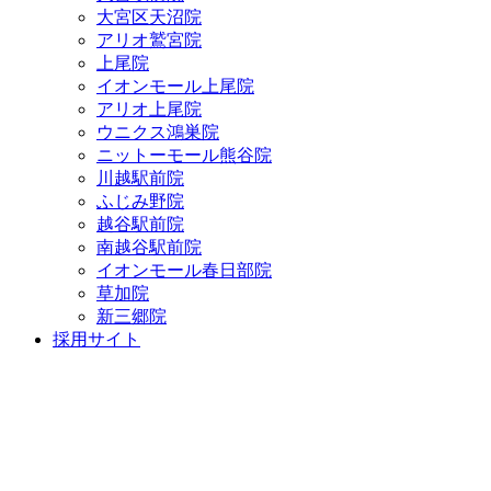
大宮区天沼院
アリオ鷲宮院
上尾院
イオンモール上尾院
アリオ上尾院
ウニクス鴻巣院
ニットーモール熊谷院
川越駅前院
ふじみ野院
越谷駅前院
南越谷駅前院
イオンモール春日部院
草加院
新三郷院
採用サイト