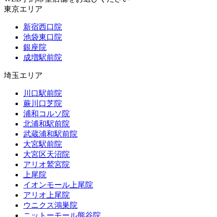
東京エリア
新宿西口院
池袋東口院
銀座院
成増駅前院
埼玉エリア
川口駅前院
蕨川口芝院
浦和コルソ院
北浦和駅前院
武蔵浦和駅前院
大宮駅前院
大宮区天沼院
アリオ鷲宮院
上尾院
イオンモール上尾院
アリオ上尾院
ウニクス鴻巣院
ニットーモール熊谷院