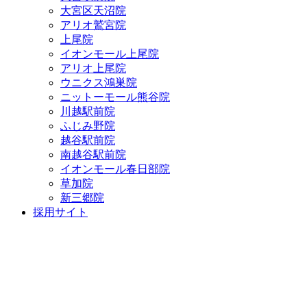
大宮区天沼院
アリオ鷲宮院
上尾院
イオンモール上尾院
アリオ上尾院
ウニクス鴻巣院
ニットーモール熊谷院
川越駅前院
ふじみ野院
越谷駅前院
南越谷駅前院
イオンモール春日部院
草加院
新三郷院
採用サイト