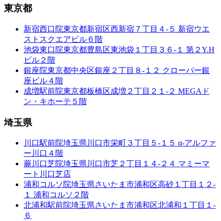
東京都
新宿西口院
東京都新宿区西新宿７丁目４-５ 新宿ウエ
ストスクエアビル６階
池袋東口院
東京都豊島区東池袋１丁目３６-１ 第２Y.H
ビル２階
銀座院
東京都中央区銀座２丁目８-１２ クローバー銀
座ビル４階
成増駅前院
東京都板橋区成増２丁目２１-２ MEGAド
ン・キホーテ５階
埼玉県
川口駅前院
埼玉県川口市栄町３丁目５-１５ α-アルファ
ー川口４階
蕨川口芝院
埼玉県川口市芝２丁目１４-２４ マミーマ
ート川口芝店
浦和コルソ院
埼玉県さいたま市浦和区高砂１丁目１２-
１ 浦和コルソ２階
北浦和駅前院
埼玉県さいたま市浦和区北浦和１丁目１-
６