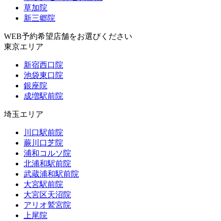
草加院
新三郷院
WEB予約希望店舗をお選びください
東京エリア
新宿西口院
池袋東口院
銀座院
成増駅前院
埼玉エリア
川口駅前院
蕨川口芝院
浦和コルソ院
北浦和駅前院
武蔵浦和駅前院
大宮駅前院
大宮区天沼院
アリオ鷲宮院
上尾院