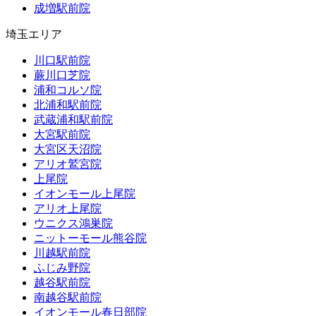
成増駅前院
埼玉エリア
川口駅前院
蕨川口芝院
浦和コルソ院
北浦和駅前院
武蔵浦和駅前院
大宮駅前院
大宮区天沼院
アリオ鷲宮院
上尾院
イオンモール上尾院
アリオ上尾院
ウニクス鴻巣院
ニットーモール熊谷院
川越駅前院
ふじみ野院
越谷駅前院
南越谷駅前院
イオンモール春日部院