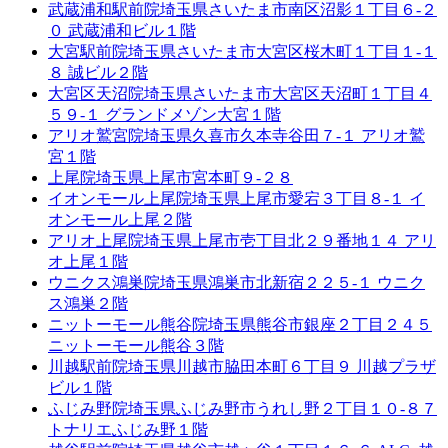
武蔵浦和駅前院
埼玉県さいたま市南区沼影１丁目６-２
０ 武蔵浦和ビル１階
大宮駅前院
埼玉県さいたま市大宮区桜木町１丁目１-１
８ 誠ビル２階
大宮区天沼院
埼玉県さいたま市大宮区天沼町１丁目４
５９-１ グランドメゾン大宮１階
アリオ鷲宮院
埼玉県久喜市久本寺谷田７-１ アリオ鷲
宮１階
上尾院
埼玉県上尾市宮本町９-２８
イオンモール上尾院
埼玉県上尾市愛宕３丁目８-１ イ
オンモール上尾２階
アリオ上尾院
埼玉県上尾市壱丁目北２９番地１４ アリ
オ上尾１階
ウニクス鴻巣院
埼玉県鴻巣市北新宿２２５-１ ウニク
ス鴻巣２階
ニットーモール熊谷院
埼玉県熊谷市銀座２丁目２４５
ニットーモール熊谷３階
川越駅前院
埼玉県川越市脇田本町６丁目９ 川越プラザ
ビル１階
ふじみ野院
埼玉県ふじみ野市うれし野２丁目１０-８７
トナリエふじみ野１階