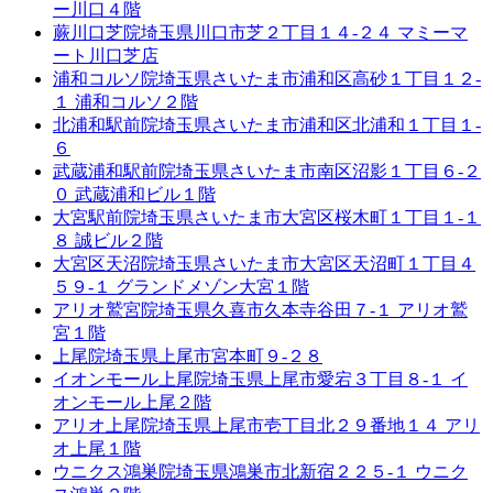
ー川口４階
蕨川口芝院
埼玉県川口市芝２丁目１４-２４ マミーマ
ート川口芝店
浦和コルソ院
埼玉県さいたま市浦和区高砂１丁目１２-
１ 浦和コルソ２階
北浦和駅前院
埼玉県さいたま市浦和区北浦和１丁目１-
６
武蔵浦和駅前院
埼玉県さいたま市南区沼影１丁目６-２
０ 武蔵浦和ビル１階
大宮駅前院
埼玉県さいたま市大宮区桜木町１丁目１-１
８ 誠ビル２階
大宮区天沼院
埼玉県さいたま市大宮区天沼町１丁目４
５９-１ グランドメゾン大宮１階
アリオ鷲宮院
埼玉県久喜市久本寺谷田７-１ アリオ鷲
宮１階
上尾院
埼玉県上尾市宮本町９-２８
イオンモール上尾院
埼玉県上尾市愛宕３丁目８-１ イ
オンモール上尾２階
アリオ上尾院
埼玉県上尾市壱丁目北２９番地１４ アリ
オ上尾１階
ウニクス鴻巣院
埼玉県鴻巣市北新宿２２５-１ ウニク