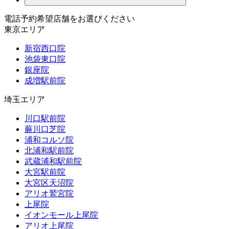
電話予約希望店舗をお選びください
東京エリア
新宿西口院
池袋東口院
銀座院
成増駅前院
埼玉エリア
川口駅前院
蕨川口芝院
浦和コルソ院
北浦和駅前院
武蔵浦和駅前院
大宮駅前院
大宮区天沼院
アリオ鷲宮院
上尾院
イオンモール上尾院
アリオ上尾院