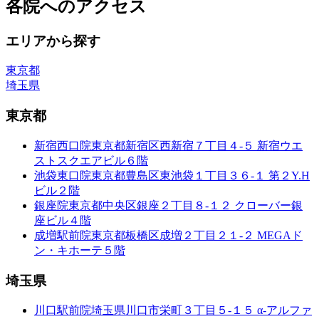
各院へのアクセス
エリアから探す
東京都
埼玉県
東京都
新宿西口院
東京都新宿区西新宿７丁目４-５ 新宿ウエ
ストスクエアビル６階
池袋東口院
東京都豊島区東池袋１丁目３６-１ 第２Y.H
ビル２階
銀座院
東京都中央区銀座２丁目８-１２ クローバー銀
座ビル４階
成増駅前院
東京都板橋区成増２丁目２１-２ MEGAド
ン・キホーテ５階
埼玉県
川口駅前院
埼玉県川口市栄町３丁目５-１５ α-アルファ