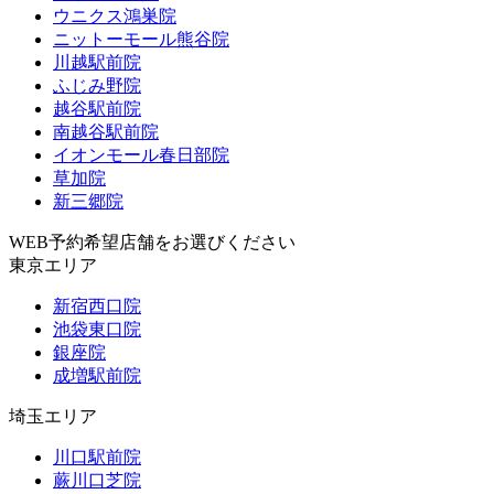
ウニクス鴻巣院
ニットーモール熊谷院
川越駅前院
ふじみ野院
越谷駅前院
南越谷駅前院
イオンモール春日部院
草加院
新三郷院
WEB予約希望店舗をお選びください
東京エリア
新宿西口院
池袋東口院
銀座院
成増駅前院
埼玉エリア
川口駅前院
蕨川口芝院