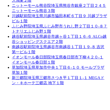
ス鴻巣２階
ニットーモール熊谷院
埼玉県熊谷市銀座２丁目２４５
ニットーモール熊谷３階
川越駅前院
埼玉県川越市脇田本町６丁目９ 川越プラザ
ビル１階
ふじみ野院
埼玉県ふじみ野市うれし野２丁目１０-８７
トナリエふじみ野１階
越谷駅前院
埼玉県越谷市越ヶ谷１丁目１６-６ ALCo越
谷ショッピングスクエア２階
南越谷駅前院
埼玉県越谷市南越谷１丁目１９-８ 吉沢
第一ビル１階
イオンモール春日部院
埼玉県春日部市下柳４２０-１
イオンモール春日部１階
草加院
埼玉県草加市中央１丁目６-１０ モールプラザ
草加１階
新三郷院
埼玉県三郷市さつき平１丁目１-１ MEGAド
ン・キホーテ三郷店 地下１階