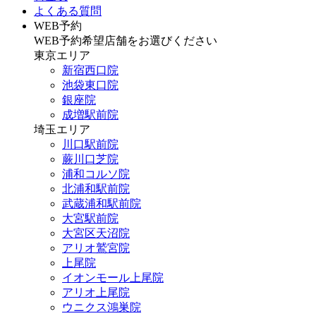
よくある質問
WEB予約
WEB予約希望店舗をお選びください
東京エリア
新宿西口院
池袋東口院
銀座院
成増駅前院
埼玉エリア
川口駅前院
蕨川口芝院
浦和コルソ院
北浦和駅前院
武蔵浦和駅前院
大宮駅前院
大宮区天沼院
アリオ鷲宮院
上尾院
イオンモール上尾院
アリオ上尾院
ウニクス鴻巣院