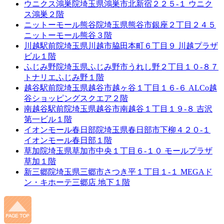
ウニクス鴻巣院
埼玉県鴻巣市北新宿２２５-１ ウニク
ス鴻巣２階
ニットーモール熊谷院
埼玉県熊谷市銀座２丁目２４５
ニットーモール熊谷３階
川越駅前院
埼玉県川越市脇田本町６丁目９ 川越プラザ
ビル１階
ふじみ野院
埼玉県ふじみ野市うれし野２丁目１０-８７
トナリエふじみ野１階
越谷駅前院
埼玉県越谷市越ヶ谷１丁目１６-６ ALCo越
谷ショッピングスクエア２階
南越谷駅前院
埼玉県越谷市南越谷１丁目１９-８ 吉沢
第一ビル１階
イオンモール春日部院
埼玉県春日部市下柳４２０-１
イオンモール春日部１階
草加院
埼玉県草加市中央１丁目６-１０ モールプラザ
草加１階
新三郷院
埼玉県三郷市さつき平１丁目１-１ MEGAド
ン・キホーテ三郷店 地下１階