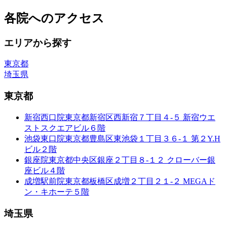
各院へのアクセス
エリアから探す
東京都
埼玉県
東京都
新宿西口院
東京都新宿区西新宿７丁目４-５ 新宿ウエ
ストスクエアビル６階
池袋東口院
東京都豊島区東池袋１丁目３６-１ 第２Y.H
ビル２階
銀座院
東京都中央区銀座２丁目８-１２ クローバー銀
座ビル４階
成増駅前院
東京都板橋区成増２丁目２１-２ MEGAド
ン・キホーテ５階
埼玉県