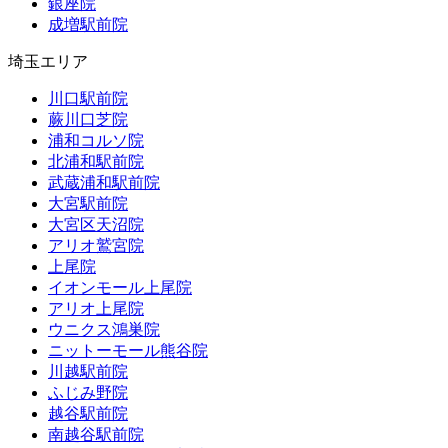
銀座院
成増駅前院
埼玉エリア
川口駅前院
蕨川口芝院
浦和コルソ院
北浦和駅前院
武蔵浦和駅前院
大宮駅前院
大宮区天沼院
アリオ鷲宮院
上尾院
イオンモール上尾院
アリオ上尾院
ウニクス鴻巣院
ニットーモール熊谷院
川越駅前院
ふじみ野院
越谷駅前院
南越谷駅前院