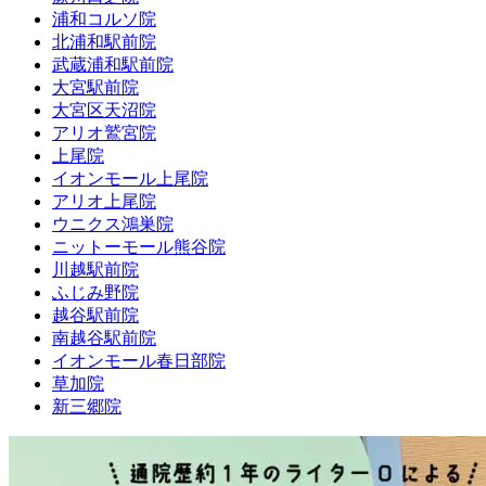
浦和コルソ院
北浦和駅前院
武蔵浦和駅前院
大宮駅前院
大宮区天沼院
アリオ鷲宮院
上尾院
イオンモール上尾院
アリオ上尾院
ウニクス鴻巣院
ニットーモール熊谷院
川越駅前院
ふじみ野院
越谷駅前院
南越谷駅前院
イオンモール春日部院
草加院
新三郷院