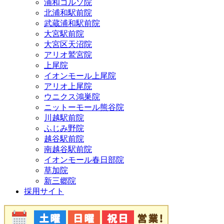
浦和コルソ院
北浦和駅前院
武蔵浦和駅前院
大宮駅前院
大宮区天沼院
アリオ鷲宮院
上尾院
イオンモール上尾院
アリオ上尾院
ウニクス鴻巣院
ニットーモール熊谷院
川越駅前院
ふじみ野院
越谷駅前院
南越谷駅前院
イオンモール春日部院
草加院
新三郷院
採用サイト