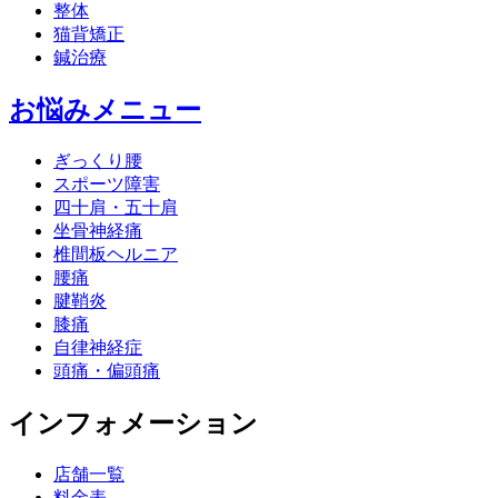
整体
猫背矯正
鍼治療
お悩みメニュー
ぎっくり腰
スポーツ障害
四十肩・五十肩
坐骨神経痛
椎間板ヘルニア
腰痛
腱鞘炎
膝痛
自律神経症
頭痛・偏頭痛
インフォメーション
店舗一覧
料金表