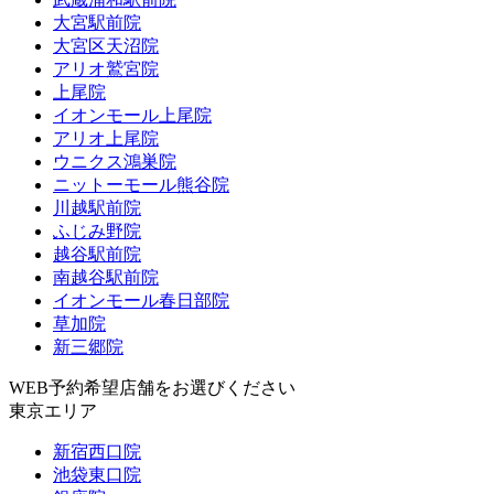
大宮駅前院
大宮区天沼院
アリオ鷲宮院
上尾院
イオンモール上尾院
アリオ上尾院
ウニクス鴻巣院
ニットーモール熊谷院
川越駅前院
ふじみ野院
越谷駅前院
南越谷駅前院
イオンモール春日部院
草加院
新三郷院
WEB予約希望店舗をお選びください
東京エリア
新宿西口院
池袋東口院