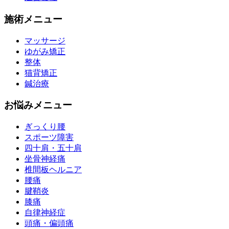
施術メニュー
マッサージ
ゆがみ矯正
整体
猫背矯正
鍼治療
お悩みメニュー
ぎっくり腰
スポーツ障害
四十肩・五十肩
坐骨神経痛
椎間板ヘルニア
腰痛
腱鞘炎
膝痛
自律神経症
頭痛・偏頭痛