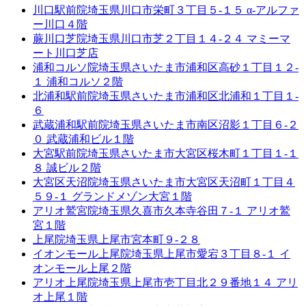
川口駅前院
埼玉県川口市栄町３丁目５-１５ α-アルファ
ー川口４階
蕨川口芝院
埼玉県川口市芝２丁目１４-２４ マミーマ
ート川口芝店
浦和コルソ院
埼玉県さいたま市浦和区高砂１丁目１２-
１ 浦和コルソ２階
北浦和駅前院
埼玉県さいたま市浦和区北浦和１丁目１-
６
武蔵浦和駅前院
埼玉県さいたま市南区沼影１丁目６-２
０ 武蔵浦和ビル１階
大宮駅前院
埼玉県さいたま市大宮区桜木町１丁目１-１
８ 誠ビル２階
大宮区天沼院
埼玉県さいたま市大宮区天沼町１丁目４
５９-１ グランドメゾン大宮１階
アリオ鷲宮院
埼玉県久喜市久本寺谷田７-１ アリオ鷲
宮１階
上尾院
埼玉県上尾市宮本町９-２８
イオンモール上尾院
埼玉県上尾市愛宕３丁目８-１ イ
オンモール上尾２階
アリオ上尾院
埼玉県上尾市壱丁目北２９番地１４ アリ
オ上尾１階