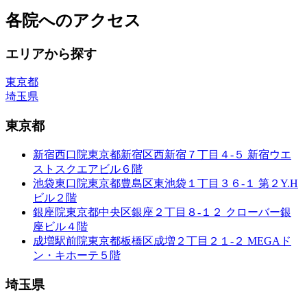
各院へのアクセス
エリアから探す
東京都
埼玉県
東京都
新宿西口院
東京都新宿区西新宿７丁目４-５ 新宿ウエ
ストスクエアビル６階
池袋東口院
東京都豊島区東池袋１丁目３６-１ 第２Y.H
ビル２階
銀座院
東京都中央区銀座２丁目８-１２ クローバー銀
座ビル４階
成増駅前院
東京都板橋区成増２丁目２１-２ MEGAド
ン・キホーテ５階
埼玉県