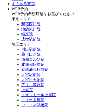
よくある質問
WEB予約
WEB予約希望店舗をお選びください
東京エリア
新宿西口院
池袋東口院
銀座院
成増駅前院
埼玉エリア
川口駅前院
蕨川口芝院
浦和コルソ院
北浦和駅前院
武蔵浦和駅前院
大宮駅前院
大宮区天沼院
アリオ鷲宮院
上尾院
イオンモール上尾院
アリオ上尾院
ウニクス鴻巣院