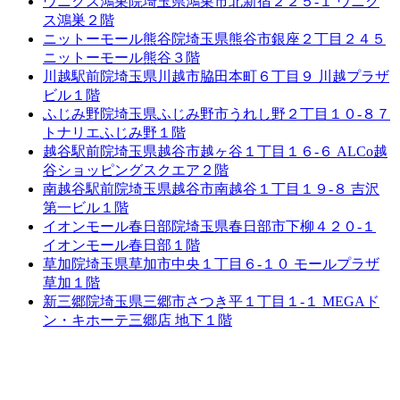
ウニクス鴻巣院
埼玉県鴻巣市北新宿２２５-１ ウニク
ス鴻巣２階
ニットーモール熊谷院
埼玉県熊谷市銀座２丁目２４５
ニットーモール熊谷３階
川越駅前院
埼玉県川越市脇田本町６丁目９ 川越プラザ
ビル１階
ふじみ野院
埼玉県ふじみ野市うれし野２丁目１０-８７
トナリエふじみ野１階
越谷駅前院
埼玉県越谷市越ヶ谷１丁目１６-６ ALCo越
谷ショッピングスクエア２階
南越谷駅前院
埼玉県越谷市南越谷１丁目１９-８ 吉沢
第一ビル１階
イオンモール春日部院
埼玉県春日部市下柳４２０-１
イオンモール春日部１階
草加院
埼玉県草加市中央１丁目６-１０ モールプラザ
草加１階
新三郷院
埼玉県三郷市さつき平１丁目１-１ MEGAド
ン・キホーテ三郷店 地下１階