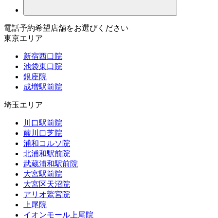
電話予約希望店舗をお選びください
東京エリア
新宿西口院
池袋東口院
銀座院
成増駅前院
埼玉エリア
川口駅前院
蕨川口芝院
浦和コルソ院
北浦和駅前院
武蔵浦和駅前院
大宮駅前院
大宮区天沼院
アリオ鷲宮院
上尾院
イオンモール上尾院