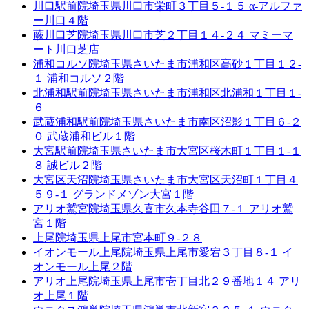
川口駅前院
埼玉県川口市栄町３丁目５-１５ α-アルファ
ー川口４階
蕨川口芝院
埼玉県川口市芝２丁目１４-２４ マミーマ
ート川口芝店
浦和コルソ院
埼玉県さいたま市浦和区高砂１丁目１２-
１ 浦和コルソ２階
北浦和駅前院
埼玉県さいたま市浦和区北浦和１丁目１-
６
武蔵浦和駅前院
埼玉県さいたま市南区沼影１丁目６-２
０ 武蔵浦和ビル１階
大宮駅前院
埼玉県さいたま市大宮区桜木町１丁目１-１
８ 誠ビル２階
大宮区天沼院
埼玉県さいたま市大宮区天沼町１丁目４
５９-１ グランドメゾン大宮１階
アリオ鷲宮院
埼玉県久喜市久本寺谷田７-１ アリオ鷲
宮１階
上尾院
埼玉県上尾市宮本町９-２８
イオンモール上尾院
埼玉県上尾市愛宕３丁目８-１ イ
オンモール上尾２階
アリオ上尾院
埼玉県上尾市壱丁目北２９番地１４ アリ
オ上尾１階