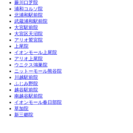
蕨川口芝院
浦和コルソ院
北浦和駅前院
武蔵浦和駅前院
大宮駅前院
大宮区天沼院
アリオ鷲宮院
上尾院
イオンモール上尾院
アリオ上尾院
ウニクス鴻巣院
ニットーモール熊谷院
川越駅前院
ふじみ野院
越谷駅前院
南越谷駅前院
イオンモール春日部院
草加院
新三郷院