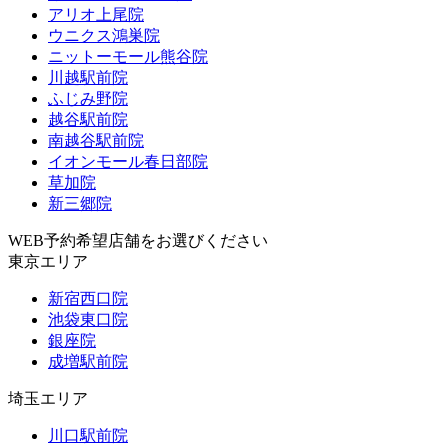
アリオ上尾院
ウニクス鴻巣院
ニットーモール熊谷院
川越駅前院
ふじみ野院
越谷駅前院
南越谷駅前院
イオンモール春日部院
草加院
新三郷院
WEB予約希望店舗をお選びください
東京エリア
新宿西口院
池袋東口院
銀座院
成増駅前院
埼玉エリア
川口駅前院