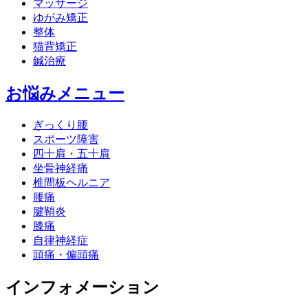
マッサージ
ゆがみ矯正
整体
猫背矯正
鍼治療
お悩みメニュー
ぎっくり腰
スポーツ障害
四十肩・五十肩
坐骨神経痛
椎間板ヘルニア
腰痛
腱鞘炎
膝痛
自律神経症
頭痛・偏頭痛
インフォメーション