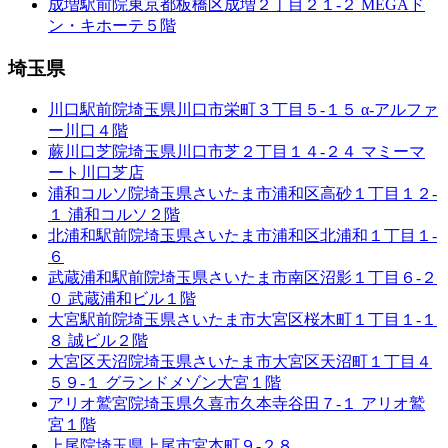
成増駅前院
東京都板橋区成増２丁目２１-２ MEGAド
ン・キホーテ５階
埼玉県
川口駅前院
埼玉県川口市栄町３丁目５-１５ α-アルファ
ー川口４階
蕨川口芝院
埼玉県川口市芝２丁目１４-２４ マミーマ
ート川口芝店
浦和コルソ院
埼玉県さいたま市浦和区高砂１丁目１２-
１ 浦和コルソ２階
北浦和駅前院
埼玉県さいたま市浦和区北浦和１丁目１-
６
武蔵浦和駅前院
埼玉県さいたま市南区沼影１丁目６-２
０ 武蔵浦和ビル１階
大宮駅前院
埼玉県さいたま市大宮区桜木町１丁目１-１
８ 誠ビル２階
大宮区天沼院
埼玉県さいたま市大宮区天沼町１丁目４
５９-１ グランドメゾン大宮１階
アリオ鷲宮院
埼玉県久喜市久本寺谷田７-１ アリオ鷲
宮１階
上尾院
埼玉県上尾市宮本町９-２８