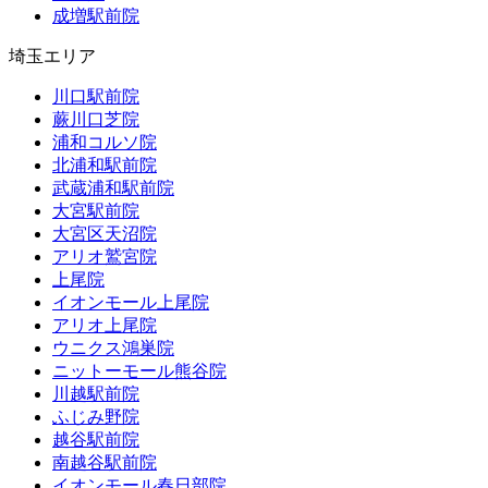
成増駅前院
埼玉エリア
川口駅前院
蕨川口芝院
浦和コルソ院
北浦和駅前院
武蔵浦和駅前院
大宮駅前院
大宮区天沼院
アリオ鷲宮院
上尾院
イオンモール上尾院
アリオ上尾院
ウニクス鴻巣院
ニットーモール熊谷院
川越駅前院
ふじみ野院
越谷駅前院
南越谷駅前院
イオンモール春日部院