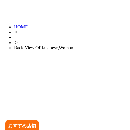
HOME
>
>
Back,View,Of,Japanese,Woman
おすすめ店舗