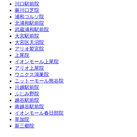
川口駅前院
蕨川口芝院
浦和コルソ院
北浦和駅前院
武蔵浦和駅前院
大宮駅前院
大宮区天沼院
アリオ鷲宮院
上尾院
イオンモール上尾院
アリオ上尾院
ウニクス鴻巣院
ニットーモール熊谷院
川越駅前院
ふじみ野院
越谷駅前院
南越谷駅前院
イオンモール春日部院
草加院
新三郷院