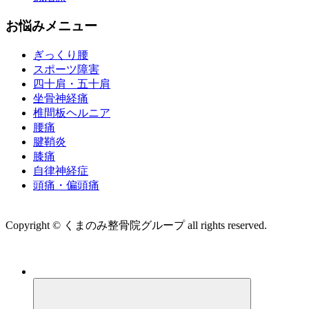
お悩みメニュー
ぎっくり腰
スポーツ障害
四十肩・五十肩
坐骨神経痛
椎間板ヘルニア
腰痛
腱鞘炎
膝痛
自律神経症
頭痛・偏頭痛
運営会社 株式会社くまのみ
Copyright © くまのみ整骨院グループ all rights reserved.