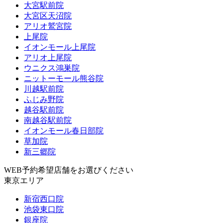
大宮駅前院
大宮区天沼院
アリオ鷲宮院
上尾院
イオンモール上尾院
アリオ上尾院
ウニクス鴻巣院
ニットーモール熊谷院
川越駅前院
ふじみ野院
越谷駅前院
南越谷駅前院
イオンモール春日部院
草加院
新三郷院
WEB予約希望店舗をお選びください
東京エリア
新宿西口院
池袋東口院
銀座院