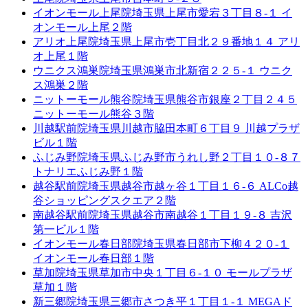
イオンモール上尾院
埼玉県上尾市愛宕３丁目８-１ イ
オンモール上尾２階
アリオ上尾院
埼玉県上尾市壱丁目北２９番地１４ アリ
オ上尾１階
ウニクス鴻巣院
埼玉県鴻巣市北新宿２２５-１ ウニク
ス鴻巣２階
ニットーモール熊谷院
埼玉県熊谷市銀座２丁目２４５
ニットーモール熊谷３階
川越駅前院
埼玉県川越市脇田本町６丁目９ 川越プラザ
ビル１階
ふじみ野院
埼玉県ふじみ野市うれし野２丁目１０-８７
トナリエふじみ野１階
越谷駅前院
埼玉県越谷市越ヶ谷１丁目１６-６ ALCo越
谷ショッピングスクエア２階
南越谷駅前院
埼玉県越谷市南越谷１丁目１９-８ 吉沢
第一ビル１階
イオンモール春日部院
埼玉県春日部市下柳４２０-１
イオンモール春日部１階
草加院
埼玉県草加市中央１丁目６-１０ モールプラザ
草加１階
新三郷院
埼玉県三郷市さつき平１丁目１-１ MEGAド