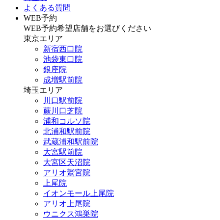
よくある質問
WEB予約
WEB予約希望店舗をお選びください
東京エリア
新宿西口院
池袋東口院
銀座院
成増駅前院
埼玉エリア
川口駅前院
蕨川口芝院
浦和コルソ院
北浦和駅前院
武蔵浦和駅前院
大宮駅前院
大宮区天沼院
アリオ鷲宮院
上尾院
イオンモール上尾院
アリオ上尾院
ウニクス鴻巣院