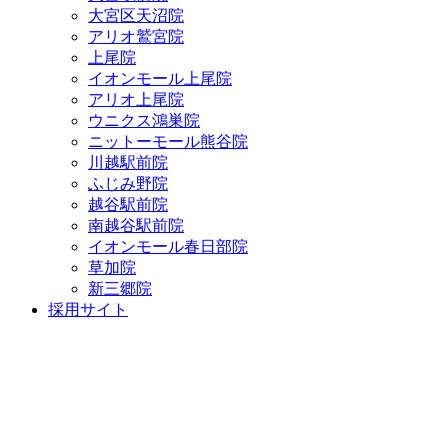
大宮区天沼院
アリオ鷲宮院
上尾院
イオンモール上尾院
アリオ上尾院
ウニクス鴻巣院
ニットーモール熊谷院
川越駅前院
ふじみ野院
越谷駅前院
南越谷駅前院
イオンモール春日部院
草加院
新三郷院
採用サイト