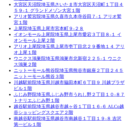
大宮区天沼院
埼玉県さいたま市大宮区天沼町１丁目４
５９-１ グランドメゾン大宮１階
アリオ鷲宮院
埼玉県久喜市久本寺谷田７-１ アリオ鷲
宮１階
上尾院
埼玉県上尾市宮本町９-２８
イオンモール上尾院
埼玉県上尾市愛宕３丁目８-１ イ
オンモール上尾２階
アリオ上尾院
埼玉県上尾市壱丁目北２９番地１４ アリ
オ上尾１階
ウニクス鴻巣院
埼玉県鴻巣市北新宿２２５-１ ウニク
ス鴻巣２階
ニットーモール熊谷院
埼玉県熊谷市銀座２丁目２４５
ニットーモール熊谷３階
川越駅前院
埼玉県川越市脇田本町６丁目９ 川越プラザ
ビル１階
ふじみ野院
埼玉県ふじみ野市うれし野２丁目１０-８７
トナリエふじみ野１階
越谷駅前院
埼玉県越谷市越ヶ谷１丁目１６-６ ALCo越
谷ショッピングスクエア２階
南越谷駅前院
埼玉県越谷市南越谷１丁目１９-８ 吉沢
第一ビル１階