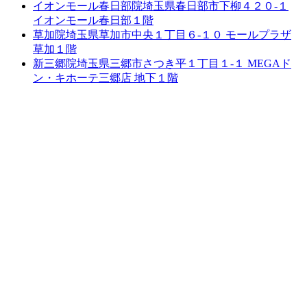
イオンモール春日部院
埼玉県春日部市下柳４２０-１
イオンモール春日部１階
草加院
埼玉県草加市中央１丁目６-１０ モールプラザ
草加１階
新三郷院
埼玉県三郷市さつき平１丁目１-１ MEGAド
ン・キホーテ三郷店 地下１階