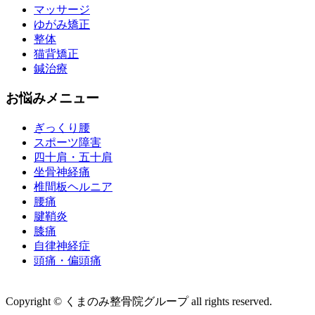
マッサージ
ゆがみ矯正
整体
猫背矯正
鍼治療
お悩みメニュー
ぎっくり腰
スポーツ障害
四十肩・五十肩
坐骨神経痛
椎間板ヘルニア
腰痛
腱鞘炎
膝痛
自律神経症
頭痛・偏頭痛
運営会社 株式会社くまのみ
Copyright © くまのみ整骨院グループ all rights reserved.