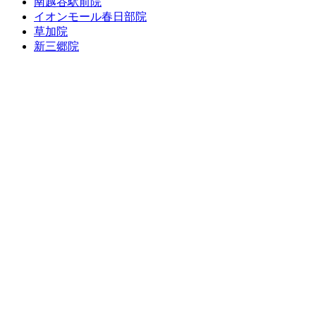
南越谷駅前院
イオンモール春日部院
草加院
新三郷院