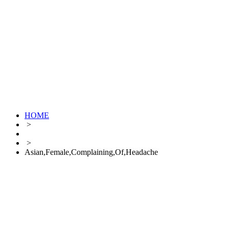
HOME
>
>
Asian,Female,Complaining,Of,Headache