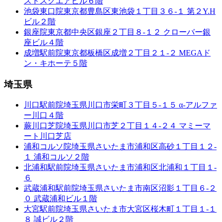
ストスクエアビル６階
池袋東口院
東京都豊島区東池袋１丁目３６-１ 第２Y.H
ビル２階
銀座院
東京都中央区銀座２丁目８-１２ クローバー銀
座ビル４階
成増駅前院
東京都板橋区成増２丁目２１-２ MEGAド
ン・キホーテ５階
埼玉県
川口駅前院
埼玉県川口市栄町３丁目５-１５ α-アルファ
ー川口４階
蕨川口芝院
埼玉県川口市芝２丁目１４-２４ マミーマ
ート川口芝店
浦和コルソ院
埼玉県さいたま市浦和区高砂１丁目１２-
１ 浦和コルソ２階
北浦和駅前院
埼玉県さいたま市浦和区北浦和１丁目１-
６
武蔵浦和駅前院
埼玉県さいたま市南区沼影１丁目６-２
０ 武蔵浦和ビル１階
大宮駅前院
埼玉県さいたま市大宮区桜木町１丁目１-１
８ 誠ビル２階