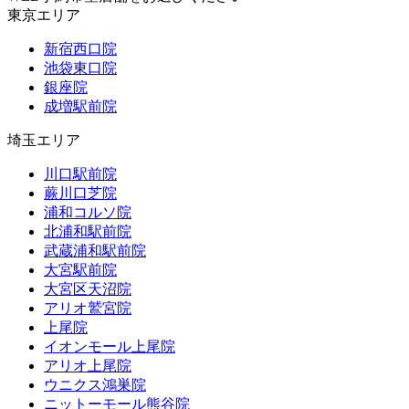
東京エリア
新宿西口院
池袋東口院
銀座院
成増駅前院
埼玉エリア
川口駅前院
蕨川口芝院
浦和コルソ院
北浦和駅前院
武蔵浦和駅前院
大宮駅前院
大宮区天沼院
アリオ鷲宮院
上尾院
イオンモール上尾院
アリオ上尾院
ウニクス鴻巣院
ニットーモール熊谷院