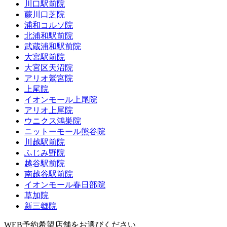
川口駅前院
蕨川口芝院
浦和コルソ院
北浦和駅前院
武蔵浦和駅前院
大宮駅前院
大宮区天沼院
アリオ鷲宮院
上尾院
イオンモール上尾院
アリオ上尾院
ウニクス鴻巣院
ニットーモール熊谷院
川越駅前院
ふじみ野院
越谷駅前院
南越谷駅前院
イオンモール春日部院
草加院
新三郷院
WEB予約希望店舗をお選びください