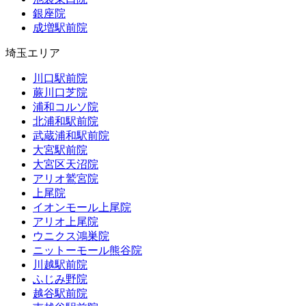
銀座院
成増駅前院
埼玉エリア
川口駅前院
蕨川口芝院
浦和コルソ院
北浦和駅前院
武蔵浦和駅前院
大宮駅前院
大宮区天沼院
アリオ鷲宮院
上尾院
イオンモール上尾院
アリオ上尾院
ウニクス鴻巣院
ニットーモール熊谷院
川越駅前院
ふじみ野院
越谷駅前院