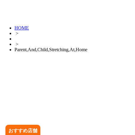
HOME
>
>
Parent,And,Child,Stretching,At,Home
おすすめ店舗