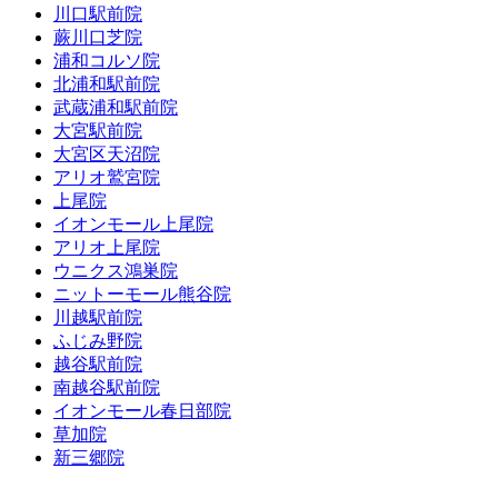
川口駅前院
蕨川口芝院
浦和コルソ院
北浦和駅前院
武蔵浦和駅前院
大宮駅前院
大宮区天沼院
アリオ鷲宮院
上尾院
イオンモール上尾院
アリオ上尾院
ウニクス鴻巣院
ニットーモール熊谷院
川越駅前院
ふじみ野院
越谷駅前院
南越谷駅前院
イオンモール春日部院
草加院
新三郷院