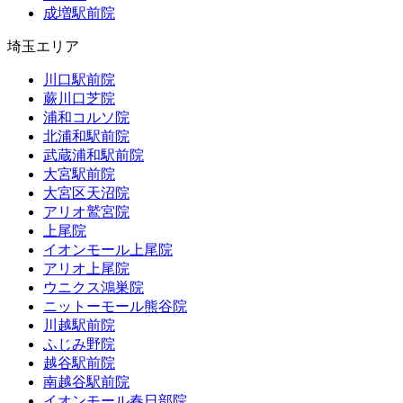
成増駅前院
埼玉エリア
川口駅前院
蕨川口芝院
浦和コルソ院
北浦和駅前院
武蔵浦和駅前院
大宮駅前院
大宮区天沼院
アリオ鷲宮院
上尾院
イオンモール上尾院
アリオ上尾院
ウニクス鴻巣院
ニットーモール熊谷院
川越駅前院
ふじみ野院
越谷駅前院
南越谷駅前院
イオンモール春日部院