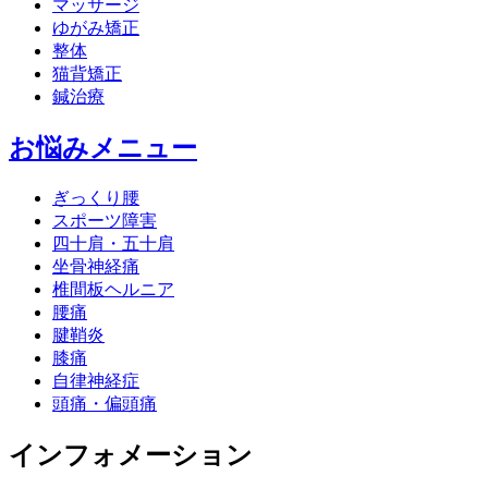
マッサージ
ゆがみ矯正
整体
猫背矯正
鍼治療
お悩みメニュー
ぎっくり腰
スポーツ障害
四十肩・五十肩
坐骨神経痛
椎間板ヘルニア
腰痛
腱鞘炎
膝痛
自律神経症
頭痛・偏頭痛
インフォメーション