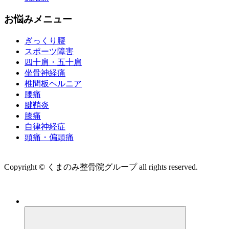
お悩みメニュー
ぎっくり腰
スポーツ障害
四十肩・五十肩
坐骨神経痛
椎間板ヘルニア
腰痛
腱鞘炎
膝痛
自律神経症
頭痛・偏頭痛
運営会社 株式会社くまのみ
Copyright © くまのみ整骨院グループ all rights reserved.