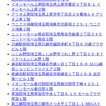
イオンモール上尾院
埼玉県上尾市愛宕３丁目８-１ イ
オンモール上尾２階
アリオ上尾院
埼玉県上尾市壱丁目北２９番地１４ アリ
オ上尾１階
ウニクス鴻巣院
埼玉県鴻巣市北新宿２２５-１ ウニク
ス鴻巣２階
ニットーモール熊谷院
埼玉県熊谷市銀座２丁目２４５
ニットーモール熊谷３階
川越駅前院
埼玉県川越市脇田本町６丁目９ 川越プラザ
ビル１階
ふじみ野院
埼玉県ふじみ野市うれし野２丁目１０-８７
トナリエふじみ野１階
越谷駅前院
埼玉県越谷市越ヶ谷１丁目１６-６ ALCo越
谷ショッピングスクエア２階
南越谷駅前院
埼玉県越谷市南越谷１丁目１９-８ 吉沢
第一ビル１階
イオンモール春日部院
埼玉県春日部市下柳４２０-１
イオンモール春日部１階
草加院
埼玉県草加市中央１丁目６-１０ モールプラザ
草加１階
新三郷院
埼玉県三郷市さつき平１丁目１-１ MEGAド