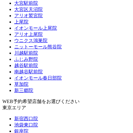
大宮駅前院
大宮区天沼院
アリオ鷲宮院
上尾院
イオンモール上尾院
アリオ上尾院
ウニクス鴻巣院
ニットーモール熊谷院
川越駅前院
ふじみ野院
越谷駅前院
南越谷駅前院
イオンモール春日部院
草加院
新三郷院
WEB予約希望店舗をお選びください
東京エリア
新宿西口院
池袋東口院
銀座院