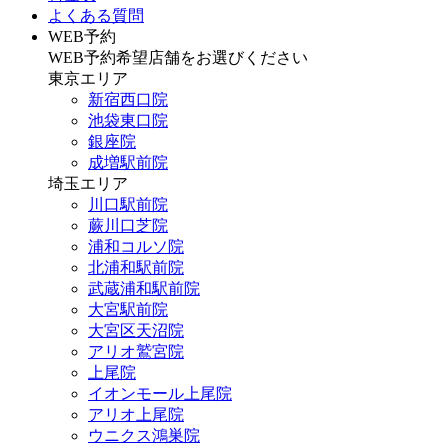
よくある質問
WEB予約
WEB予約希望店舗をお選びください
東京エリア
新宿西口院
池袋東口院
銀座院
成増駅前院
埼玉エリア
川口駅前院
蕨川口芝院
浦和コルソ院
北浦和駅前院
武蔵浦和駅前院
大宮駅前院
大宮区天沼院
アリオ鷲宮院
上尾院
イオンモール上尾院
アリオ上尾院
ウニクス鴻巣院