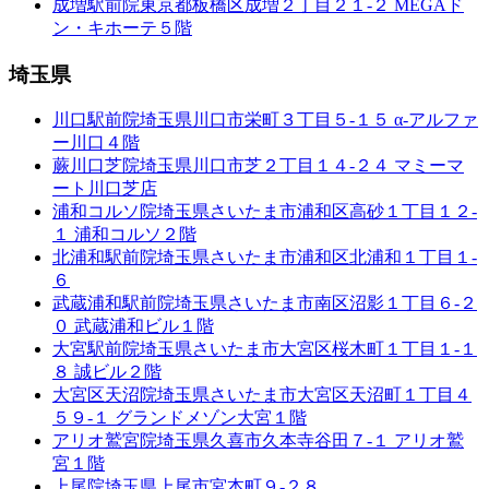
成増駅前院
東京都板橋区成増２丁目２１-２ MEGAド
ン・キホーテ５階
埼玉県
川口駅前院
埼玉県川口市栄町３丁目５-１５ α-アルファ
ー川口４階
蕨川口芝院
埼玉県川口市芝２丁目１４-２４ マミーマ
ート川口芝店
浦和コルソ院
埼玉県さいたま市浦和区高砂１丁目１２-
１ 浦和コルソ２階
北浦和駅前院
埼玉県さいたま市浦和区北浦和１丁目１-
６
武蔵浦和駅前院
埼玉県さいたま市南区沼影１丁目６-２
０ 武蔵浦和ビル１階
大宮駅前院
埼玉県さいたま市大宮区桜木町１丁目１-１
８ 誠ビル２階
大宮区天沼院
埼玉県さいたま市大宮区天沼町１丁目４
５９-１ グランドメゾン大宮１階
アリオ鷲宮院
埼玉県久喜市久本寺谷田７-１ アリオ鷲
宮１階
上尾院
埼玉県上尾市宮本町９-２８