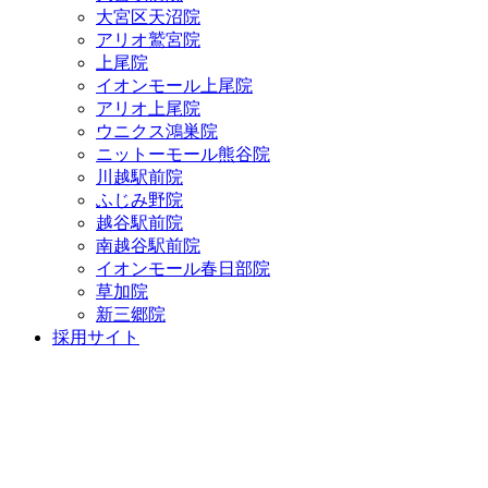
大宮区天沼院
アリオ鷲宮院
上尾院
イオンモール上尾院
アリオ上尾院
ウニクス鴻巣院
ニットーモール熊谷院
川越駅前院
ふじみ野院
越谷駅前院
南越谷駅前院
イオンモール春日部院
草加院
新三郷院
採用サイト