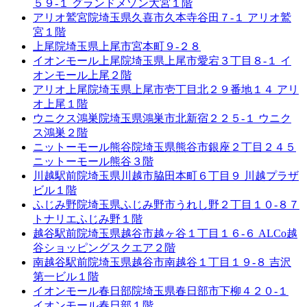
５９-１ グランドメゾン大宮１階
アリオ鷲宮院
埼玉県久喜市久本寺谷田７-１ アリオ鷲
宮１階
上尾院
埼玉県上尾市宮本町９-２８
イオンモール上尾院
埼玉県上尾市愛宕３丁目８-１ イ
オンモール上尾２階
アリオ上尾院
埼玉県上尾市壱丁目北２９番地１４ アリ
オ上尾１階
ウニクス鴻巣院
埼玉県鴻巣市北新宿２２５-１ ウニク
ス鴻巣２階
ニットーモール熊谷院
埼玉県熊谷市銀座２丁目２４５
ニットーモール熊谷３階
川越駅前院
埼玉県川越市脇田本町６丁目９ 川越プラザ
ビル１階
ふじみ野院
埼玉県ふじみ野市うれし野２丁目１０-８７
トナリエふじみ野１階
越谷駅前院
埼玉県越谷市越ヶ谷１丁目１６-６ ALCo越
谷ショッピングスクエア２階
南越谷駅前院
埼玉県越谷市南越谷１丁目１９-８ 吉沢
第一ビル１階
イオンモール春日部院
埼玉県春日部市下柳４２０-１
イオンモール春日部１階