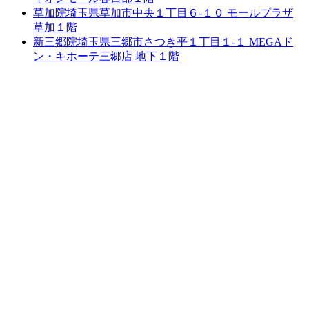
草加院
埼玉県草加市中央１丁目６-１０ モールプラザ
草加１階
新三郷院
埼玉県三郷市さつき平１丁目１-１ MEGAド
ン・キホーテ三郷店 地下１階