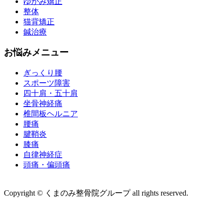
ゆがみ矯正
整体
猫背矯正
鍼治療
お悩みメニュー
ぎっくり腰
スポーツ障害
四十肩・五十肩
坐骨神経痛
椎間板ヘルニア
腰痛
腱鞘炎
膝痛
自律神経症
頭痛・偏頭痛
運営会社 株式会社くまのみ
Copyright © くまのみ整骨院グループ all rights reserved.