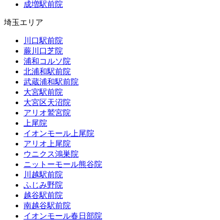
成増駅前院
埼玉エリア
川口駅前院
蕨川口芝院
浦和コルソ院
北浦和駅前院
武蔵浦和駅前院
大宮駅前院
大宮区天沼院
アリオ鷲宮院
上尾院
イオンモール上尾院
アリオ上尾院
ウニクス鴻巣院
ニットーモール熊谷院
川越駅前院
ふじみ野院
越谷駅前院
南越谷駅前院
イオンモール春日部院