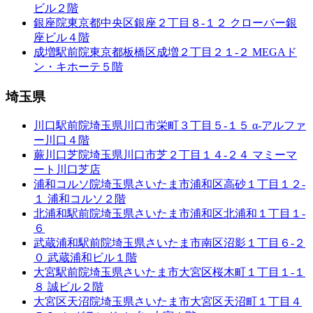
ビル２階
銀座院
東京都中央区銀座２丁目８-１２ クローバー銀
座ビル４階
成増駅前院
東京都板橋区成増２丁目２１-２ MEGAド
ン・キホーテ５階
埼玉県
川口駅前院
埼玉県川口市栄町３丁目５-１５ α-アルファ
ー川口４階
蕨川口芝院
埼玉県川口市芝２丁目１４-２４ マミーマ
ート川口芝店
浦和コルソ院
埼玉県さいたま市浦和区高砂１丁目１２-
１ 浦和コルソ２階
北浦和駅前院
埼玉県さいたま市浦和区北浦和１丁目１-
６
武蔵浦和駅前院
埼玉県さいたま市南区沼影１丁目６-２
０ 武蔵浦和ビル１階
大宮駅前院
埼玉県さいたま市大宮区桜木町１丁目１-１
８ 誠ビル２階
大宮区天沼院
埼玉県さいたま市大宮区天沼町１丁目４