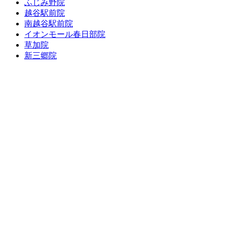
ふじみ野院
越谷駅前院
南越谷駅前院
イオンモール春日部院
草加院
新三郷院