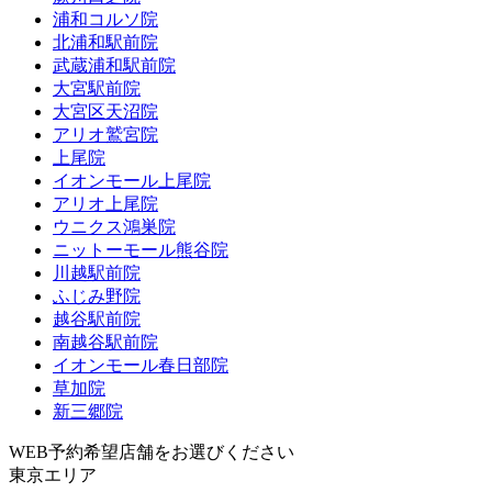
浦和コルソ院
北浦和駅前院
武蔵浦和駅前院
大宮駅前院
大宮区天沼院
アリオ鷲宮院
上尾院
イオンモール上尾院
アリオ上尾院
ウニクス鴻巣院
ニットーモール熊谷院
川越駅前院
ふじみ野院
越谷駅前院
南越谷駅前院
イオンモール春日部院
草加院
新三郷院
WEB予約希望店舗をお選びください
東京エリア