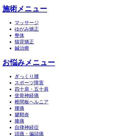
施術メニュー
マッサージ
ゆがみ矯正
整体
猫背矯正
鍼治療
お悩みメニュー
ぎっくり腰
スポーツ障害
四十肩・五十肩
坐骨神経痛
椎間板ヘルニア
腰痛
腱鞘炎
膝痛
自律神経症
頭痛・偏頭痛