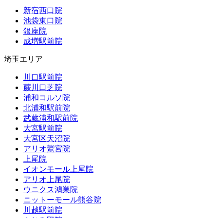
新宿西口院
池袋東口院
銀座院
成増駅前院
埼玉エリア
川口駅前院
蕨川口芝院
浦和コルソ院
北浦和駅前院
武蔵浦和駅前院
大宮駅前院
大宮区天沼院
アリオ鷲宮院
上尾院
イオンモール上尾院
アリオ上尾院
ウニクス鴻巣院
ニットーモール熊谷院
川越駅前院