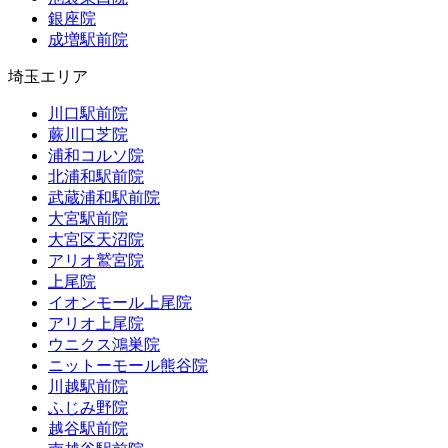
銀座院
成増駅前院
埼玉エリア
川口駅前院
蕨川口芝院
浦和コルソ院
北浦和駅前院
武蔵浦和駅前院
大宮駅前院
大宮区天沼院
アリオ鷲宮院
上尾院
イオンモール上尾院
アリオ上尾院
ウニクス鴻巣院
ニットーモール熊谷院
川越駅前院
ふじみ野院
越谷駅前院