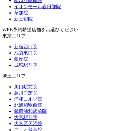
南越谷駅前院
イオンモール春日部院
草加院
新三郷院
WEB予約希望店舗をお選びください
東京エリア
新宿西口院
池袋東口院
銀座院
成増駅前院
埼玉エリア
川口駅前院
蕨川口芝院
浦和コルソ院
北浦和駅前院
武蔵浦和駅前院
大宮駅前院
大宮区天沼院
アリオ鷲宮院