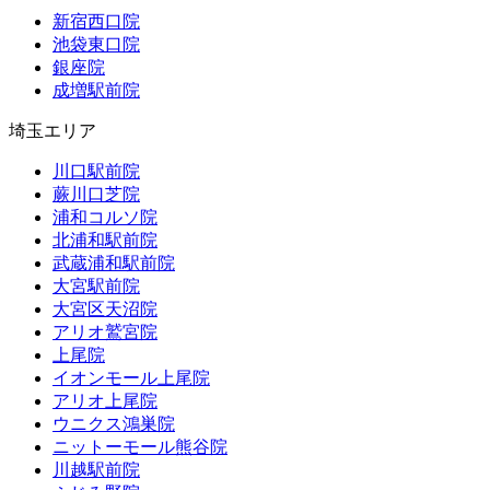
新宿西口院
池袋東口院
銀座院
成増駅前院
埼玉エリア
川口駅前院
蕨川口芝院
浦和コルソ院
北浦和駅前院
武蔵浦和駅前院
大宮駅前院
大宮区天沼院
アリオ鷲宮院
上尾院
イオンモール上尾院
アリオ上尾院
ウニクス鴻巣院
ニットーモール熊谷院
川越駅前院