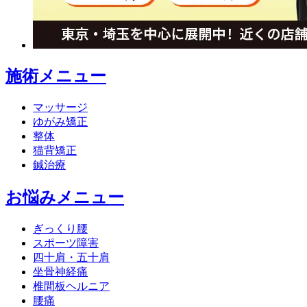
施術メニュー
マッサージ
ゆがみ矯正
整体
猫背矯正
鍼治療
お悩みメニュー
ぎっくり腰
スポーツ障害
四十肩・五十肩
坐骨神経痛
椎間板ヘルニア
腰痛