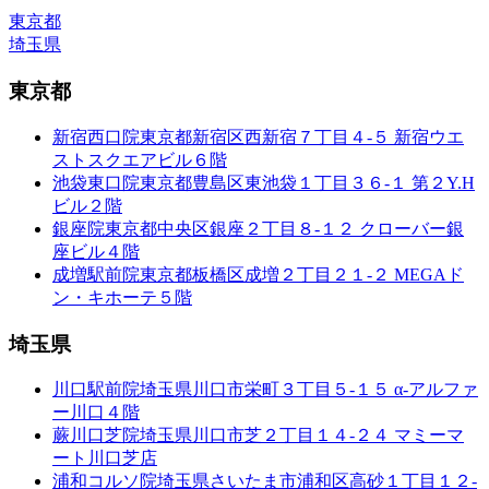
東京都
埼玉県
東京都
新宿西口院
東京都新宿区西新宿７丁目４-５ 新宿ウエ
ストスクエアビル６階
池袋東口院
東京都豊島区東池袋１丁目３６-１ 第２Y.H
ビル２階
銀座院
東京都中央区銀座２丁目８-１２ クローバー銀
座ビル４階
成増駅前院
東京都板橋区成増２丁目２１-２ MEGAド
ン・キホーテ５階
埼玉県
川口駅前院
埼玉県川口市栄町３丁目５-１５ α-アルファ
ー川口４階
蕨川口芝院
埼玉県川口市芝２丁目１４-２４ マミーマ
ート川口芝店
浦和コルソ院
埼玉県さいたま市浦和区高砂１丁目１２-