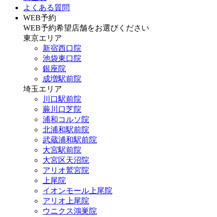
よくある質問
WEB予約
WEB予約希望店舗をお選びください
東京エリア
新宿西口院
池袋東口院
銀座院
成増駅前院
埼玉エリア
川口駅前院
蕨川口芝院
浦和コルソ院
北浦和駅前院
武蔵浦和駅前院
大宮駅前院
大宮区天沼院
アリオ鷲宮院
上尾院
イオンモール上尾院
アリオ上尾院
ウニクス鴻巣院