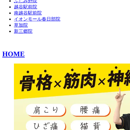
ふじみ野院
越谷駅前院
南越谷駅前院
イオンモール春日部院
草加院
新三郷院
HOME