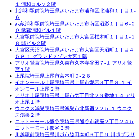
１ 浦和コルソ２階
北浦和駅前院
埼玉県さいたま市浦和区北浦和１丁目１-
６
武蔵浦和駅前院
埼玉県さいたま市南区沼影１丁目６-２
０ 武蔵浦和ビル１階
大宮駅前院
埼玉県さいたま市大宮区桜木町１丁目１-１
８ 誠ビル２階
大宮区天沼院
埼玉県さいたま市大宮区天沼町１丁目４
５９-１ グランドメゾン大宮１階
アリオ鷲宮院
埼玉県久喜市久本寺谷田７-１ アリオ鷲
宮１階
上尾院
埼玉県上尾市宮本町９-２８
イオンモール上尾院
埼玉県上尾市愛宕３丁目８-１ イ
オンモール上尾２階
アリオ上尾院
埼玉県上尾市壱丁目北２９番地１４ アリ
オ上尾１階
ウニクス鴻巣院
埼玉県鴻巣市北新宿２２５-１ ウニク
ス鴻巣２階
ニットーモール熊谷院
埼玉県熊谷市銀座２丁目２４５
ニットーモール熊谷３階
川越駅前院
埼玉県川越市脇田本町６丁目９ 川越プラザ