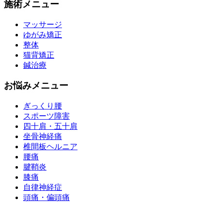
施術メニュー
マッサージ
ゆがみ矯正
整体
猫背矯正
鍼治療
お悩みメニュー
ぎっくり腰
スポーツ障害
四十肩・五十肩
坐骨神経痛
椎間板ヘルニア
腰痛
腱鞘炎
膝痛
自律神経症
頭痛・偏頭痛
運営会社 株式会社くまのみ