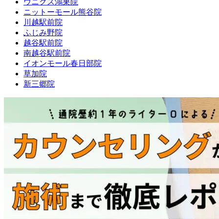
ウニクス鴻巣院
ニットーモール熊谷院
川越駅前院
ふじみ野院
越谷駅前院
南越谷駅前院
イオンモール春日部院
草加院
新三郷院