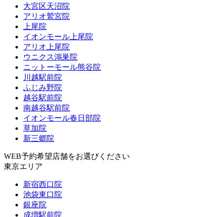
大宮区天沼院
アリオ鷲宮院
上尾院
イオンモール上尾院
アリオ上尾院
ウニクス鴻巣院
ニットーモール熊谷院
川越駅前院
ふじみ野院
越谷駅前院
南越谷駅前院
イオンモール春日部院
草加院
新三郷院
WEB予約希望店舗をお選びください
東京エリア
新宿西口院
池袋東口院
銀座院
成増駅前院