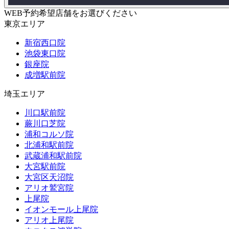
WEB予約希望店舗をお選びください
東京エリア
新宿西口院
池袋東口院
銀座院
成増駅前院
埼玉エリア
川口駅前院
蕨川口芝院
浦和コルソ院
北浦和駅前院
武蔵浦和駅前院
大宮駅前院
大宮区天沼院
アリオ鷲宮院
上尾院
イオンモール上尾院
アリオ上尾院