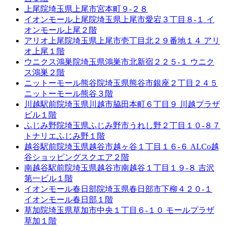
上尾院
埼玉県上尾市宮本町９-２８
イオンモール上尾院
埼玉県上尾市愛宕３丁目８-１ イ
オンモール上尾２階
アリオ上尾院
埼玉県上尾市壱丁目北２９番地１４ アリ
オ上尾１階
ウニクス鴻巣院
埼玉県鴻巣市北新宿２２５-１ ウニク
ス鴻巣２階
ニットーモール熊谷院
埼玉県熊谷市銀座２丁目２４５
ニットーモール熊谷３階
川越駅前院
埼玉県川越市脇田本町６丁目９ 川越プラザ
ビル１階
ふじみ野院
埼玉県ふじみ野市うれし野２丁目１０-８７
トナリエふじみ野１階
越谷駅前院
埼玉県越谷市越ヶ谷１丁目１６-６ ALCo越
谷ショッピングスクエア２階
南越谷駅前院
埼玉県越谷市南越谷１丁目１９-８ 吉沢
第一ビル１階
イオンモール春日部院
埼玉県春日部市下柳４２０-１
イオンモール春日部１階
草加院
埼玉県草加市中央１丁目６-１０ モールプラザ
草加１階