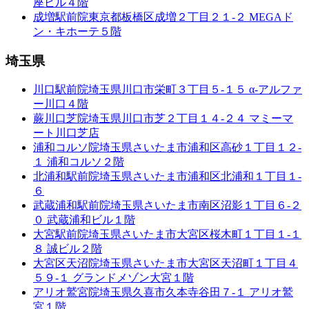
座ビル４階
成増駅前院
東京都板橋区成増２丁目２１-２ MEGAド
ン・キホーテ５階
埼玉県
川口駅前院
埼玉県川口市栄町３丁目５-１５ α-アルファ
ー川口４階
蕨川口芝院
埼玉県川口市芝２丁目１４-２４ マミーマ
ート川口芝店
浦和コルソ院
埼玉県さいたま市浦和区高砂１丁目１２-
１ 浦和コルソ２階
北浦和駅前院
埼玉県さいたま市浦和区北浦和１丁目１-
６
武蔵浦和駅前院
埼玉県さいたま市南区沼影１丁目６-２
０ 武蔵浦和ビル１階
大宮駅前院
埼玉県さいたま市大宮区桜木町１丁目１-１
８ 誠ビル２階
大宮区天沼院
埼玉県さいたま市大宮区天沼町１丁目４
５９-１ グランドメゾン大宮１階
アリオ鷲宮院
埼玉県久喜市久本寺谷田７-１ アリオ鷲
宮１階