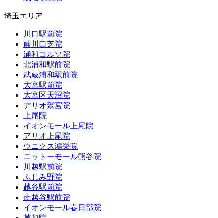
埼玉エリア
川口駅前院
蕨川口芝院
浦和コルソ院
北浦和駅前院
武蔵浦和駅前院
大宮駅前院
大宮区天沼院
アリオ鷲宮院
上尾院
イオンモール上尾院
アリオ上尾院
ウニクス鴻巣院
ニットーモール熊谷院
川越駅前院
ふじみ野院
越谷駅前院
南越谷駅前院
イオンモール春日部院
草加院