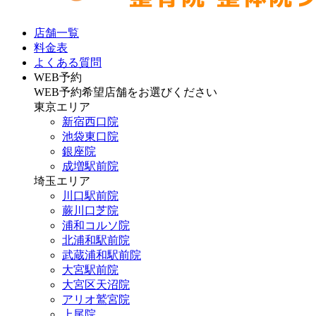
店舗一覧
料金表
よくある質問
WEB予約
WEB予約希望店舗をお選びください
東京エリア
新宿西口院
池袋東口院
銀座院
成増駅前院
埼玉エリア
川口駅前院
蕨川口芝院
浦和コルソ院
北浦和駅前院
武蔵浦和駅前院
大宮駅前院
大宮区天沼院
アリオ鷲宮院
上尾院