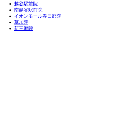
越谷駅前院
南越谷駅前院
イオンモール春日部院
草加院
新三郷院