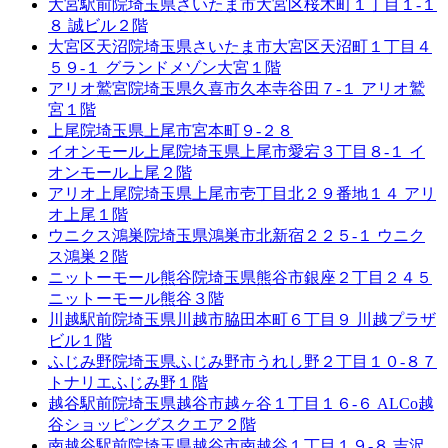
大宮駅前院
埼玉県さいたま市大宮区桜木町１丁目１-１
８ 誠ビル２階
大宮区天沼院
埼玉県さいたま市大宮区天沼町１丁目４
５９-１ グランドメゾン大宮１階
アリオ鷲宮院
埼玉県久喜市久本寺谷田７-１ アリオ鷲
宮１階
上尾院
埼玉県上尾市宮本町９-２８
イオンモール上尾院
埼玉県上尾市愛宕３丁目８-１ イ
オンモール上尾２階
アリオ上尾院
埼玉県上尾市壱丁目北２９番地１４ アリ
オ上尾１階
ウニクス鴻巣院
埼玉県鴻巣市北新宿２２５-１ ウニク
ス鴻巣２階
ニットーモール熊谷院
埼玉県熊谷市銀座２丁目２４５
ニットーモール熊谷３階
川越駅前院
埼玉県川越市脇田本町６丁目９ 川越プラザ
ビル１階
ふじみ野院
埼玉県ふじみ野市うれし野２丁目１０-８７
トナリエふじみ野１階
越谷駅前院
埼玉県越谷市越ヶ谷１丁目１６-６ ALCo越
谷ショッピングスクエア２階
南越谷駅前院
埼玉県越谷市南越谷１丁目１９-８ 吉沢