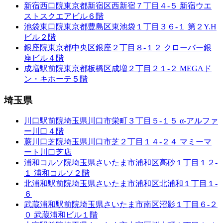
新宿西口院
東京都新宿区西新宿７丁目４-５ 新宿ウエ
ストスクエアビル６階
池袋東口院
東京都豊島区東池袋１丁目３６-１ 第２Y.H
ビル２階
銀座院
東京都中央区銀座２丁目８-１２ クローバー銀
座ビル４階
成増駅前院
東京都板橋区成増２丁目２１-２ MEGAド
ン・キホーテ５階
埼玉県
川口駅前院
埼玉県川口市栄町３丁目５-１５ α-アルファ
ー川口４階
蕨川口芝院
埼玉県川口市芝２丁目１４-２４ マミーマ
ート川口芝店
浦和コルソ院
埼玉県さいたま市浦和区高砂１丁目１２-
１ 浦和コルソ２階
北浦和駅前院
埼玉県さいたま市浦和区北浦和１丁目１-
６
武蔵浦和駅前院
埼玉県さいたま市南区沼影１丁目６-２
０ 武蔵浦和ビル１階