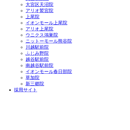
大宮区天沼院
アリオ鷲宮院
上尾院
イオンモール上尾院
アリオ上尾院
ウニクス鴻巣院
ニットーモール熊谷院
川越駅前院
ふじみ野院
越谷駅前院
南越谷駅前院
イオンモール春日部院
草加院
新三郷院
採用サイト