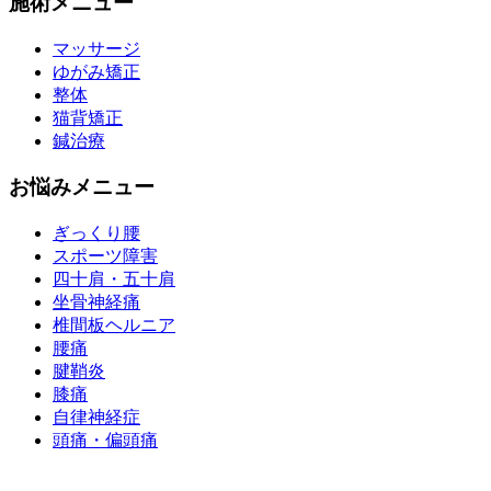
施術メニュー
マッサージ
ゆがみ矯正
整体
猫背矯正
鍼治療
お悩みメニュー
ぎっくり腰
スポーツ障害
四十肩・五十肩
坐骨神経痛
椎間板ヘルニア
腰痛
腱鞘炎
膝痛
自律神経症
頭痛・偏頭痛
運営会社 株式会社くまのみ