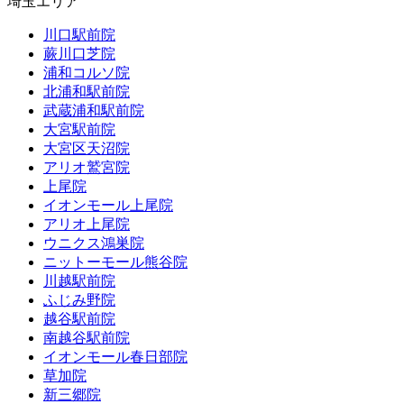
埼玉エリア
川口駅前院
蕨川口芝院
浦和コルソ院
北浦和駅前院
武蔵浦和駅前院
大宮駅前院
大宮区天沼院
アリオ鷲宮院
上尾院
イオンモール上尾院
アリオ上尾院
ウニクス鴻巣院
ニットーモール熊谷院
川越駅前院
ふじみ野院
越谷駅前院
南越谷駅前院
イオンモール春日部院
草加院
新三郷院