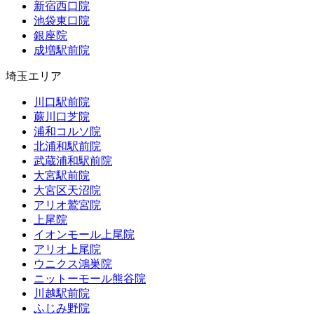
新宿西口院
池袋東口院
銀座院
成増駅前院
埼玉エリア
川口駅前院
蕨川口芝院
浦和コルソ院
北浦和駅前院
武蔵浦和駅前院
大宮駅前院
大宮区天沼院
アリオ鷲宮院
上尾院
イオンモール上尾院
アリオ上尾院
ウニクス鴻巣院
ニットーモール熊谷院
川越駅前院
ふじみ野院