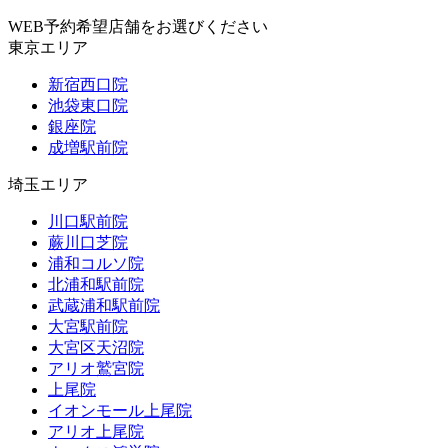
WEB予約希望店舗をお選びください
東京エリア
新宿西口院
池袋東口院
銀座院
成増駅前院
埼玉エリア
川口駅前院
蕨川口芝院
浦和コルソ院
北浦和駅前院
武蔵浦和駅前院
大宮駅前院
大宮区天沼院
アリオ鷲宮院
上尾院
イオンモール上尾院
アリオ上尾院