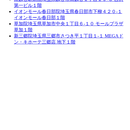
第一ビル１階
イオンモール春日部院
埼玉県春日部市下柳４２０-１
イオンモール春日部１階
草加院
埼玉県草加市中央１丁目６-１０ モールプラザ
草加１階
新三郷院
埼玉県三郷市さつき平１丁目１-１ MEGAド
ン・キホーテ三郷店 地下１階