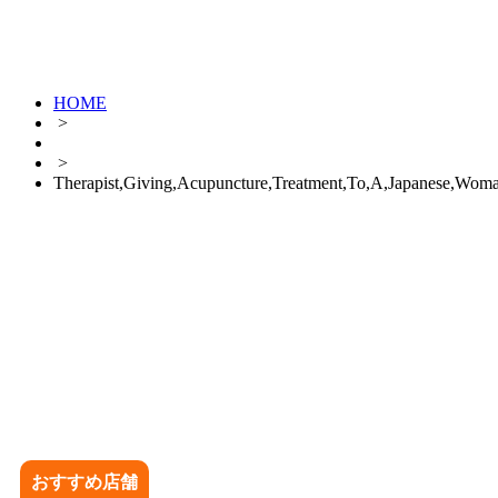
HOME
>
>
Therapist,Giving,Acupuncture,Treatment,To,A,Japanese,Wom
おすすめ店舗