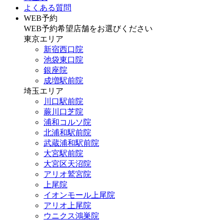
よくある質問
WEB予約
WEB予約希望店舗をお選びください
東京エリア
新宿西口院
池袋東口院
銀座院
成増駅前院
埼玉エリア
川口駅前院
蕨川口芝院
浦和コルソ院
北浦和駅前院
武蔵浦和駅前院
大宮駅前院
大宮区天沼院
アリオ鷲宮院
上尾院
イオンモール上尾院
アリオ上尾院
ウニクス鴻巣院